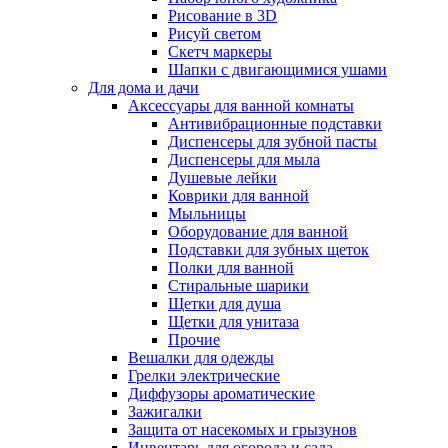
Рисование в 3D
Рисуй светом
Скетч маркеры
Шапки с двигающимися ушами
Для дома и дачи
Аксессуары для ванной комнаты
Антивибрационные подставки
Диспенсеры для зубной пасты
Диспенсеры для мыла
Душевые лейки
Коврики для ванной
Мыльницы
Оборудование для ванной
Подставки для зубных щеток
Полки для ванной
Стиральные шарики
Щетки для душа
Щетки для унитаза
Прочие
Вешалки для одежды
Грелки электрические
Диффузоры ароматические
Зажигалки
Защита от насекомых и грызунов
Инвентарь для огорода и сада