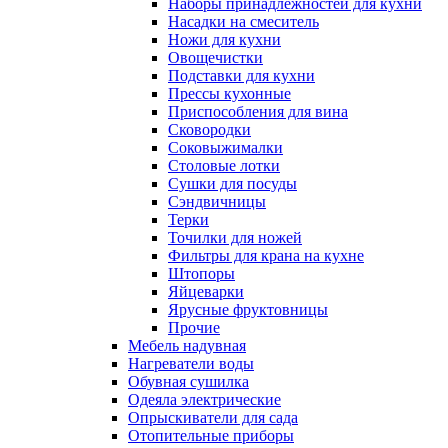
Наборы принадлежностей для кухни
Насадки на смеситель
Ножи для кухни
Овощечистки
Подставки для кухни
Прессы кухонные
Приспособления для вина
Сковородки
Соковыжималки
Столовые лотки
Сушки для посуды
Сэндвичницы
Терки
Точилки для ножей
Фильтры для крана на кухне
Штопоры
Яйцеварки
Ярусные фруктовницы
Прочие
Мебель надувная
Нагреватели воды
Обувная сушилка
Одеяла электрические
Опрыскиватели для сада
Отопительные приборы