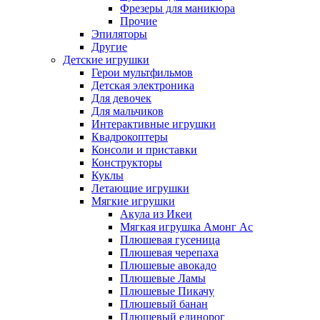
Фрезеры для маникюра
Прочие
Эпиляторы
Другие
Детские игрушки
Герои мультфильмов
Детская электроника
Для девочек
Для мальчиков
Интерактивные игрушки
Квадрокоптеры
Консоли и приставки
Конструкторы
Куклы
Летающие игрушки
Мягкие игрушки
Акула из Икеи
Мягкая игрушка Амонг Ас
Плюшевая гусеница
Плюшевая черепаха
Плюшевые авокадо
Плюшевые Ламы
Плюшевые Пикачу
Плюшевый банан
Плюшевый единорог