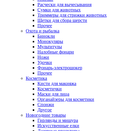
Расчески для вычесывания
Сумки для животных
Триммеры для стрижки животных
Щетки для сбора шерсти
Прочее
Охота и рыбалка
Бинокли
Монокуляры
Мультитулы
Налобные фонари
Ножи
Удочки
Фонарь-электрошокер
Прочее
Косметика
Кисти для макияжа
Косметички
Маски для лица
Органайзеры для косметики
Спонжи
Другое
Новогодние товары
Гирлянды и мишура
Искусственные елки
Лазерные проекторы