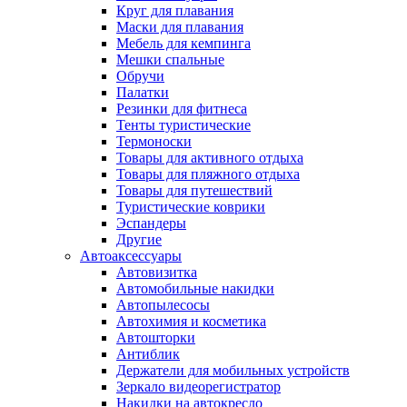
Круг для плавания
Маски для плавания
Мебель для кемпинга
Мешки спальные
Обручи
Палатки
Резинки для фитнеса
Тенты туристические
Термоноски
Товары для активного отдыха
Товары для пляжного отдыха
Товары для путешествий
Туристические коврики
Эспандеры
Другие
Автоаксессуары
Автовизитка
Автомобильные накидки
Автопылесосы
Автохимия и косметика
Автошторки
Антиблик
Держатели для мобильных устройств
Зеркало видеорегистратор
Накидки на автокресло