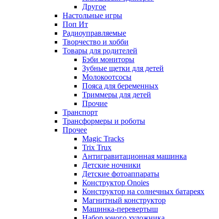
Другое
Настольные игры
Поп Ит
Радиоуправляемые
Творчество и хобби
Товары для родителей
Бэби мониторы
Зубные щетки для детей
Молокоотсосы
Пояса для беременных
Триммеры для детей
Прочие
Транспорт
Трансформеры и роботы
Прочее
Magic Tracks
Trix Trux
Антигравитационная машинка
Детские ночники
Детские фотоаппараты
Конструктор Onoies
Конструктор на солнечных батареях
Магнитный конструктор
Машинка-перевертыш
Набор юного художника