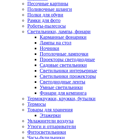
Песочные картины
Поливочные шланги
Полки для обуви
Рамки для фото
Роботы-пылесосы
Светильники, лампы, фонари
Карманные фонарики
Лампы на стол
Ночники
Потолочные лампочки
Проекторы светодиодные
Садовые светильники
Светильники интерьерные
Светильники прожекторы
Светодиодные ленты
Умные светильники
Фонари для кемпинга
Термокружки, кружки, бутылки
Термосы
Товары для хранения
Этажерки
Увлажнители воздуха
Утюги и отпариватели
Фитосветильники
Часы-будильники