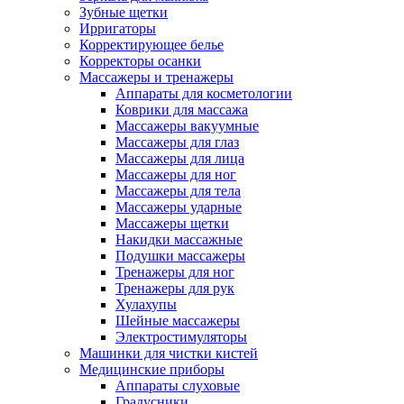
Зубные щетки
Ирригаторы
Корректирующее белье
Корректоры осанки
Массажеры и тренажеры
Аппараты для косметологии
Коврики для массажа
Массажеры вакуумные
Массажеры для глаз
Массажеры для лица
Массажеры для ног
Массажеры для тела
Массажеры ударные
Массажеры щетки
Накидки массажные
Подушки массажеры
Тренажеры для ног
Тренажеры для рук
Хулахупы
Шейные массажеры
Электростимуляторы
Машинки для чистки кистей
Медицинские приборы
Аппараты слуховые
Градусники