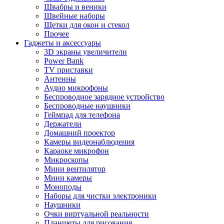
Швабры и веники
Швейные наборы
Щетки для окон и стекол
Прочее
Гаджеты и аксессуары
3D экраны увеличители
Power Bank
TV приставки
Антенны
Аудио микрофоны
Беспроводное зарядное устройство
Беспроводные наушники
Геймпад для телефона
Держатели
Домашний проектор
Камеры видеонаблюдения
Караоке микрофон
Микроскопы
Мини вентилятор
Мини камеры
Моноподы
Наборы для чистки электроники
Наушники
Очки виртуальной реальности
Планшеты для рисования