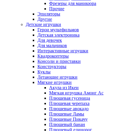
Фрезеры для маникюра
Прочие
Эпиляторы
Другие
Детские игрушки
Герои мультфильмов
Детская электроника
Для девочек
Для мальчиков
Интерактивные игрушки
Квадрокоптеры
Консоли и приставки
Конструкторы
Куклы
Летающие игрушки
Мягкие игрушки
Акула из Икеи
Мягкая игрушка Амонг Ас
Плюшевая гусеница
Плюшевая черепаха
Плюшевые авокадо
Плюшевые Ламы
Плюшевые Пикачу
Плюшевый банан
Плюшевый единорог