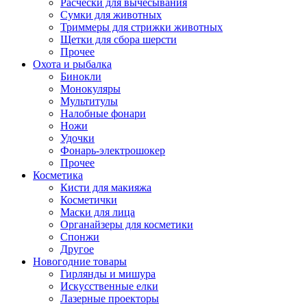
Расчески для вычесывания
Сумки для животных
Триммеры для стрижки животных
Щетки для сбора шерсти
Прочее
Охота и рыбалка
Бинокли
Монокуляры
Мультитулы
Налобные фонари
Ножи
Удочки
Фонарь-электрошокер
Прочее
Косметика
Кисти для макияжа
Косметички
Маски для лица
Органайзеры для косметики
Спонжи
Другое
Новогодние товары
Гирлянды и мишура
Искусственные елки
Лазерные проекторы