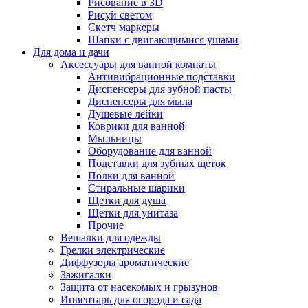
Рисование в 3D
Рисуй светом
Скетч маркеры
Шапки с двигающимися ушами
Для дома и дачи
Аксессуары для ванной комнаты
Антивибрационные подставки
Диспенсеры для зубной пасты
Диспенсеры для мыла
Душевые лейки
Коврики для ванной
Мыльницы
Оборудование для ванной
Подставки для зубных щеток
Полки для ванной
Стиральные шарики
Щетки для душа
Щетки для унитаза
Прочие
Вешалки для одежды
Грелки электрические
Диффузоры ароматические
Зажигалки
Защита от насекомых и грызунов
Инвентарь для огорода и сада