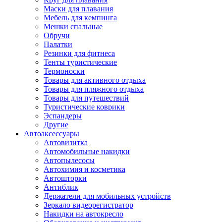
Маски для плавания
Мебель для кемпинга
Мешки спальные
Обручи
Палатки
Резинки для фитнеса
Тенты туристические
Термоноски
Товары для активного отдыха
Товары для пляжного отдыха
Товары для путешествий
Туристические коврики
Эспандеры
Другие
Автоаксессуары
Автовизитка
Автомобильные накидки
Автопылесосы
Автохимия и косметика
Автошторки
Антиблик
Держатели для мобильных устройств
Зеркало видеорегистратор
Накидки на автокресло