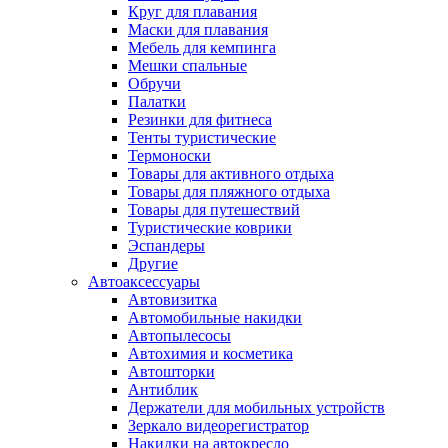
Круг для плавания
Маски для плавания
Мебель для кемпинга
Мешки спальные
Обручи
Палатки
Резинки для фитнеса
Тенты туристические
Термоноски
Товары для активного отдыха
Товары для пляжного отдыха
Товары для путешествий
Туристические коврики
Эспандеры
Другие
Автоаксессуары
Автовизитка
Автомобильные накидки
Автопылесосы
Автохимия и косметика
Автошторки
Антиблик
Держатели для мобильных устройств
Зеркало видеорегистратор
Накидки на автокресло