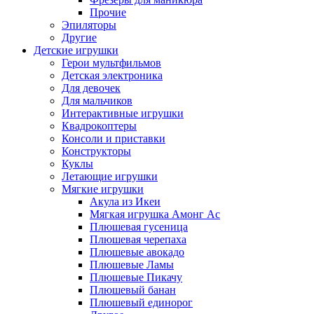
Прочие
Эпиляторы
Другие
Детские игрушки
Герои мультфильмов
Детская электроника
Для девочек
Для мальчиков
Интерактивные игрушки
Квадрокоптеры
Консоли и приставки
Конструкторы
Куклы
Летающие игрушки
Мягкие игрушки
Акула из Икеи
Мягкая игрушка Амонг Ас
Плюшевая гусеница
Плюшевая черепаха
Плюшевые авокадо
Плюшевые Ламы
Плюшевые Пикачу
Плюшевый банан
Плюшевый единорог