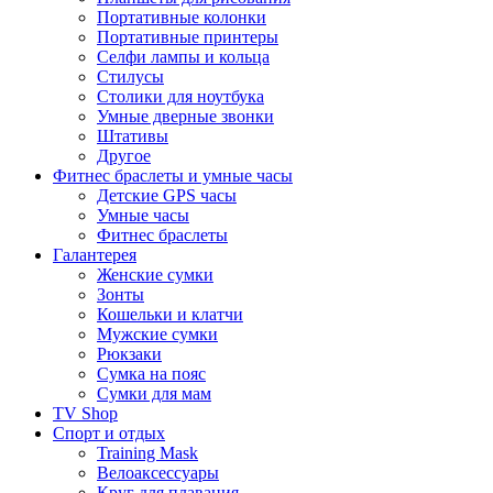
Портативные колонки
Портативные принтеры
Селфи лампы и кольца
Стилусы
Столики для ноутбука
Умные дверные звонки
Штативы
Другое
Фитнес браслеты и умные часы
Детские GPS часы
Умные часы
Фитнес браслеты
Галантерея
Женские сумки
Зонты
Кошельки и клатчи
Мужские сумки
Рюкзаки
Сумка на пояс
Сумки для мам
TV Shop
Спорт и отдых
Training Mask
Велоаксессуары
Круг для плавания