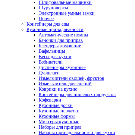
Шлифовальные машинки
Шуруповерты
Электронные умные замки
Прочее
Контейнеры для еды
Кухонные принадлежности
Автоматические помпы
Баночки для приправ
Блендеры домашние
Вафельницы
Весы для кухни
Взбиватели
Диспенсеры кухонные
Дуршлаги
Измельчители овощей, фруктов
Измельчитель для специй
Коврики на кухню
Контейнеры для пищевых продуктов
Кофеварки
Кухонные доски
Кухонные перчатки
Кухонные формы
Миксеры кухонные
Наборы для приправ
Наборы принадлежностей для кухни