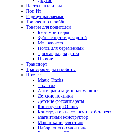
Другое
Настольные игры
Поп Ит
Радиоуправляемые
Творчество и хобби
Товары для родителей
Бэби мониторы
Зубные щетки для детей
Молокоотсосы
Пояса для беременных
Триммеры для детей
Прочие
Транспорт
Трансформеры и роботы
Прочее
Magic Tracks
Trix Trux
Антигравитационная машинка
Детские ночники
Детские фотоаппараты
Конструктор Onoies
Конструктор на солнечных батареях
Магнитный конструктор
Машинка-перевертыш
Набор юного художника