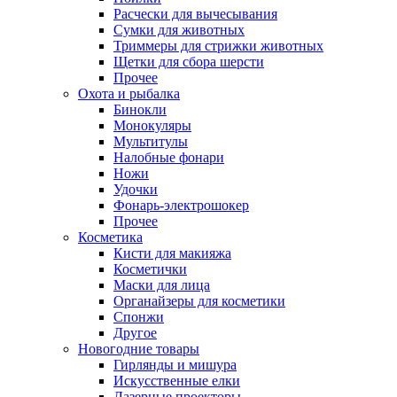
Расчески для вычесывания
Сумки для животных
Триммеры для стрижки животных
Щетки для сбора шерсти
Прочее
Охота и рыбалка
Бинокли
Монокуляры
Мультитулы
Налобные фонари
Ножи
Удочки
Фонарь-электрошокер
Прочее
Косметика
Кисти для макияжа
Косметички
Маски для лица
Органайзеры для косметики
Спонжи
Другое
Новогодние товары
Гирлянды и мишура
Искусственные елки
Лазерные проекторы