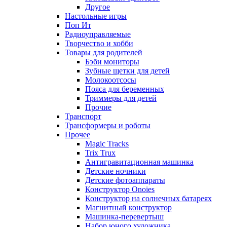
Другое
Настольные игры
Поп Ит
Радиоуправляемые
Творчество и хобби
Товары для родителей
Бэби мониторы
Зубные щетки для детей
Молокоотсосы
Пояса для беременных
Триммеры для детей
Прочие
Транспорт
Трансформеры и роботы
Прочее
Magic Tracks
Trix Trux
Антигравитационная машинка
Детские ночники
Детские фотоаппараты
Конструктор Onoies
Конструктор на солнечных батареях
Магнитный конструктор
Машинка-перевертыш
Набор юного художника