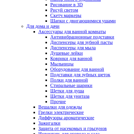
Рисование в 3D
Рисуй светом
Скетч маркеры
Шапки с двигающимися ушами
Для дома и дачи
Аксессуары для ванной комнаты
Антивибрационные подставки
Диспенсеры для зубной пасты
Диспенсеры для мыла
Душевые лейки
Коврики для ванной
Мыльницы
Оборудование для ванной
Подставки для зубных щеток
Полки для ванной
Стиральные шарики
Щетки для душа
Щетки для унитаза
Прочие
Вешалки для одежды
Грелки электрические
Диффузоры ароматические
Зажигалки
Защита от насекомых и грызунов
Инвентарь для огорода и сада