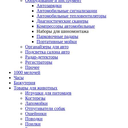
Оборудование и инструмент
Автозарядки
Автомобильные сигнализации
Автомобильные тепловентиляторы
Диагностические сканеры
Компрессоры автомобильные
Наборы для шиномонтажа
Парковочные радары
Портативные мойки
Органайзеры для авто
Подсветка салона авто
Радар-детекторы
Регистраторы
Прочее
1000 мелочей
Часы
Бижутерия
Товары для животных
Игрушки для питомцев
Когтерезы
Лапомойки
Отпугиватели собак
Ошейники
Поводки
Поилки