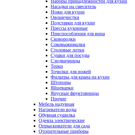
Наборы принадлежностей для кухни
Насадки на смеситель
Ножи для кухни
Овощечистки
Подставки для кухни
Прессы кухонные
Приспособления для вина
Сковородки
Соковыжималки
Столовые лотки
Сушки для посуды
Сэндвичницы
Терки
Точилки для ножей
Фильтры для крана на кухне
Штопоры
Яйцеварки
Ярусные фруктовницы
Прочие
Мебель надувная
Нагреватели воды
Обувная сушилка
Одеяла электрические
Опрыскиватели для сада
Отопительные приборы