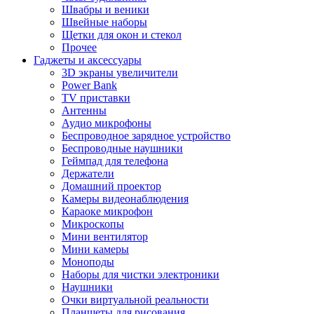
Швабры и веники
Швейные наборы
Щетки для окон и стекол
Прочее
Гаджеты и аксессуары
3D экраны увеличители
Power Bank
TV приставки
Антенны
Аудио микрофоны
Беспроводное зарядное устройство
Беспроводные наушники
Геймпад для телефона
Держатели
Домашний проектор
Камеры видеонаблюдения
Караоке микрофон
Микроскопы
Мини вентилятор
Мини камеры
Моноподы
Наборы для чистки электроники
Наушники
Очки виртуальной реальности
Планшеты для рисования