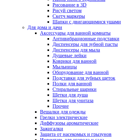
Рисование в 3D
Рисуй светом
Скетч маркеры
Шапки с двигающимися ушами
Для дома и дачи
Аксессуары для ванной комнаты
Антивибрационные подставки
Диспенсеры для зубной пасты
Диспенсеры для мыла
Душевые лейки
Коврики для ванной
Мыльницы
Оборудование для ванной
Подставки для зубных щеток
Полки для ванной
Стиральные шарики
Щетки для душа
Щетки для унитаза
Прочие
Вешалки для одежды
Грелки электрические
Диффузоры ароматические
Зажигалки
Защита от насекомых и грызунов
Инвентарь для огорода и сада