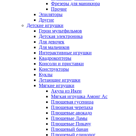
Фрезеры для маникюра
Прочие
Эпиляторы
Другие
Детские игрушки
Герои мультфильмов
Детская электроника
Для девочек
Для мальчиков
Интерактивные игрушки
Квадрокоптеры
Консоли и приставки
Конструкторы
Куклы
Летающие игрушки
Мягкие игрушки
Акула из Икеи
Мягкая игрушка Амонг Ас
Плюшевая гусеница
Плюшевая черепаха
Плюшевые авокадо
Плюшевые Ламы
Плюшевые Пикачу
Плюшевый банан
Плюшевый единорог