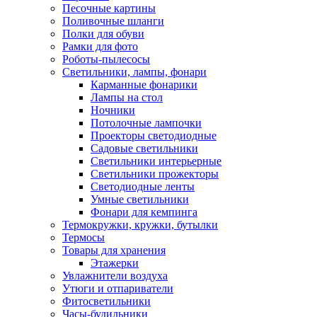
Песочные картины
Поливочные шланги
Полки для обуви
Рамки для фото
Роботы-пылесосы
Светильники, лампы, фонари
Карманные фонарики
Лампы на стол
Ночники
Потолочные лампочки
Проекторы светодиодные
Садовые светильники
Светильники интерьерные
Светильники прожекторы
Светодиодные ленты
Умные светильники
Фонари для кемпинга
Термокружки, кружки, бутылки
Термосы
Товары для хранения
Этажерки
Увлажнители воздуха
Утюги и отпариватели
Фитосветильники
Часы-будильники