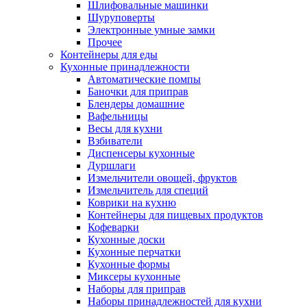
Шлифовальные машинки
Шуруповерты
Электронные умные замки
Прочее
Контейнеры для еды
Кухонные принадлежности
Автоматические помпы
Баночки для приправ
Блендеры домашние
Вафельницы
Весы для кухни
Взбиватели
Диспенсеры кухонные
Дуршлаги
Измельчители овощей, фруктов
Измельчитель для специй
Коврики на кухню
Контейнеры для пищевых продуктов
Кофеварки
Кухонные доски
Кухонные перчатки
Кухонные формы
Миксеры кухонные
Наборы для приправ
Наборы принадлежностей для кухни