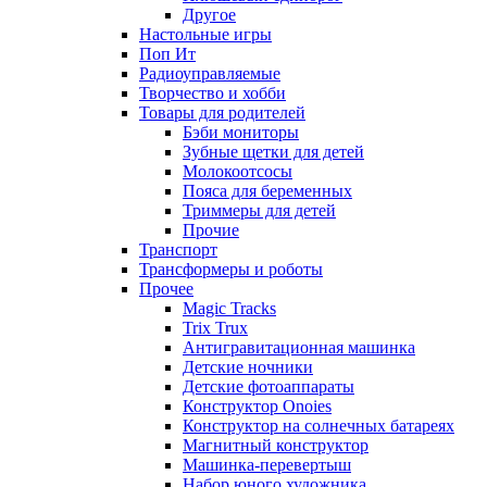
Другое
Настольные игры
Поп Ит
Радиоуправляемые
Творчество и хобби
Товары для родителей
Бэби мониторы
Зубные щетки для детей
Молокоотсосы
Пояса для беременных
Триммеры для детей
Прочие
Транспорт
Трансформеры и роботы
Прочее
Magic Tracks
Trix Trux
Антигравитационная машинка
Детские ночники
Детские фотоаппараты
Конструктор Onoies
Конструктор на солнечных батареях
Магнитный конструктор
Машинка-перевертыш
Набор юного художника