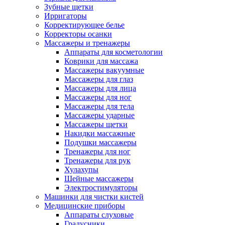
Зубные щетки
Ирригаторы
Корректирующее белье
Корректоры осанки
Массажеры и тренажеры
Аппараты для косметологии
Коврики для массажа
Массажеры вакуумные
Массажеры для глаз
Массажеры для лица
Массажеры для ног
Массажеры для тела
Массажеры ударные
Массажеры щетки
Накидки массажные
Подушки массажеры
Тренажеры для ног
Тренажеры для рук
Хулахупы
Шейные массажеры
Электростимуляторы
Машинки для чистки кистей
Медицинские приборы
Аппараты слуховые
Градусники