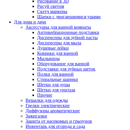
Рисование в 3D
Рисуй светом
Скетч маркеры
Шапки с двигающимися ушами
Для дома и дачи
Аксессуары для ванной комнаты
Антивибрационные подставки
Диспенсеры для зубной пасты
Диспенсеры для мыла
Душевые лейки
Коврики для ванной
Мыльницы
Оборудование для ванной
Подставки для зубных щеток
Полки для ванной
Стиральные шарики
Щетки для душа
Щетки для унитаза
Прочие
Вешалки для одежды
Грелки электрические
Диффузоры ароматические
Зажигалки
Защита от насекомых и грызунов
Инвентарь для огорода и сада