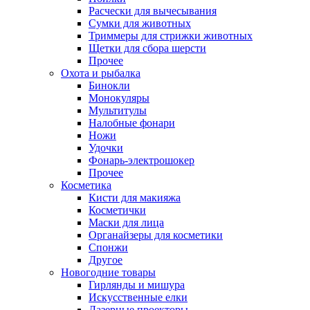
Расчески для вычесывания
Сумки для животных
Триммеры для стрижки животных
Щетки для сбора шерсти
Прочее
Охота и рыбалка
Бинокли
Монокуляры
Мультитулы
Налобные фонари
Ножи
Удочки
Фонарь-электрошокер
Прочее
Косметика
Кисти для макияжа
Косметички
Маски для лица
Органайзеры для косметики
Спонжи
Другое
Новогодние товары
Гирлянды и мишура
Искусственные елки
Лазерные проекторы