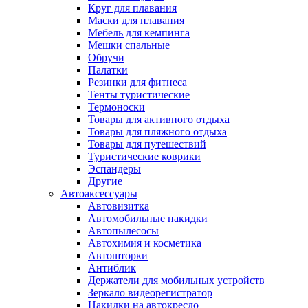
Круг для плавания
Маски для плавания
Мебель для кемпинга
Мешки спальные
Обручи
Палатки
Резинки для фитнеса
Тенты туристические
Термоноски
Товары для активного отдыха
Товары для пляжного отдыха
Товары для путешествий
Туристические коврики
Эспандеры
Другие
Автоаксессуары
Автовизитка
Автомобильные накидки
Автопылесосы
Автохимия и косметика
Автошторки
Антиблик
Держатели для мобильных устройств
Зеркало видеорегистратор
Накидки на автокресло