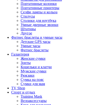
Портативные колонки
Портативные принтеры
Селфи лампы и кольца
Стилусы
Столики для ноутбука
Умные дверные звонки
Штативы
Другое
Фитнес браслеты и умные часы
Детские GPS часы
Умные часы
Фитнес браслеты
Галантерея
Женские сумки
Зонты
Кошельки и клатчи
Мужские сумки
Рюкзаки
Сумка на пояс
Сумки для мам
TV Shop
Спорт и отдых
Training Mask
Велоаксессуары
Круг для плавания