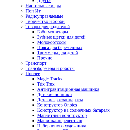
Другое
Настольные игры
Поп Ит
Радиоуправляемые
Творчество и хобби
Товары для родителей
Бэби мониторы
Зубные щетки для детей
Молокоотсосы
Пояса для беременных
Триммеры для детей
Прочие
Транспорт
Трансформеры и роботы
Прочее
Magic Tracks
Trix Trux
Антигравитационная машинка
Детские ночники
Детские фотоаппараты
Конструктор Onoies
Конструктор на солнечных батареях
Магнитный конструктор
Машинка-перевертыш
Набор юного художника