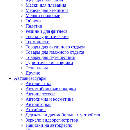
Маски для плавания
Мебель для кемпинга
Мешки спальные
Обручи
Палатки
Резинки для фитнеса
Тенты туристические
Термоноски
Товары для активного отдыха
Товары для пляжного отдыха
Товары для путешествий
Туристические коврики
Эспандеры
Другие
Автоаксессуары
Автовизитка
Автомобильные накидки
Автопылесосы
Автохимия и косметика
Автошторки
Антиблик
Держатели для мобильных устройств
Зеркало видеорегистратор
Накидки на автокресло