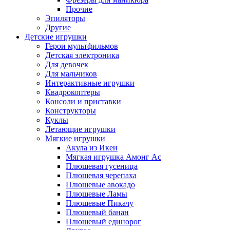
Прочие
Эпиляторы
Другие
Детские игрушки
Герои мультфильмов
Детская электроника
Для девочек
Для мальчиков
Интерактивные игрушки
Квадрокоптеры
Консоли и приставки
Конструкторы
Куклы
Летающие игрушки
Мягкие игрушки
Акула из Икеи
Мягкая игрушка Амонг Ас
Плюшевая гусеница
Плюшевая черепаха
Плюшевые авокадо
Плюшевые Ламы
Плюшевые Пикачу
Плюшевый банан
Плюшевый единорог