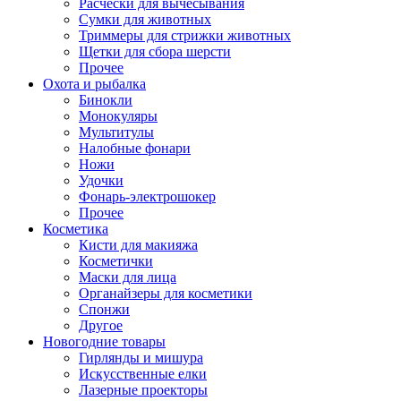
Расчески для вычесывания
Сумки для животных
Триммеры для стрижки животных
Щетки для сбора шерсти
Прочее
Охота и рыбалка
Бинокли
Монокуляры
Мультитулы
Налобные фонари
Ножи
Удочки
Фонарь-электрошокер
Прочее
Косметика
Кисти для макияжа
Косметички
Маски для лица
Органайзеры для косметики
Спонжи
Другое
Новогодние товары
Гирлянды и мишура
Искусственные елки
Лазерные проекторы