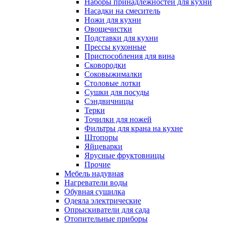
Наборы принадлежностей для кухни
Насадки на смеситель
Ножи для кухни
Овощечистки
Подставки для кухни
Прессы кухонные
Приспособления для вина
Сковородки
Соковыжималки
Столовые лотки
Сушки для посуды
Сэндвичницы
Терки
Точилки для ножей
Фильтры для крана на кухне
Штопоры
Яйцеварки
Ярусные фруктовницы
Прочие
Мебель надувная
Нагреватели воды
Обувная сушилка
Одеяла электрические
Опрыскиватели для сада
Отопительные приборы