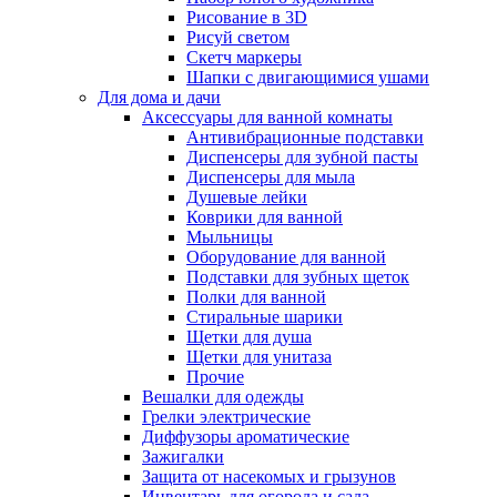
Рисование в 3D
Рисуй светом
Скетч маркеры
Шапки с двигающимися ушами
Для дома и дачи
Аксессуары для ванной комнаты
Антивибрационные подставки
Диспенсеры для зубной пасты
Диспенсеры для мыла
Душевые лейки
Коврики для ванной
Мыльницы
Оборудование для ванной
Подставки для зубных щеток
Полки для ванной
Стиральные шарики
Щетки для душа
Щетки для унитаза
Прочие
Вешалки для одежды
Грелки электрические
Диффузоры ароматические
Зажигалки
Защита от насекомых и грызунов
Инвентарь для огорода и сада