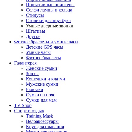
Портативные принтеры
Селфи лампы и кольца
Стилусы
Столики для ноутбука
Умные дверные звонки
Штативы
Другое
Фитнес браслеты и умные часы
Детские GPS часы
Умные часы
Фитнес браслеты
Галантерея
Женские сумки
Зонты
Кошельки и клатчи
Мужские сумки
Рюкзаки
Сумка на пояс
Сумки для мам
TV Shop
Спорт и отдых
Training Mask
Велоаксессуары
Круг для плавания
Маски для плавания