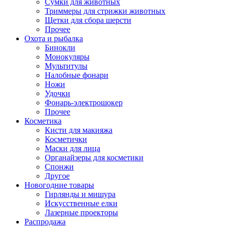
Сумки для животных
Триммеры для стрижки животных
Щетки для сбора шерсти
Прочее
Охота и рыбалка
Бинокли
Монокуляры
Мультитулы
Налобные фонари
Ножи
Удочки
Фонарь-электрошокер
Прочее
Косметика
Кисти для макияжа
Косметички
Маски для лица
Органайзеры для косметики
Спонжи
Другое
Новогодние товары
Гирлянды и мишура
Искусственные елки
Лазерные проекторы
Распродажа