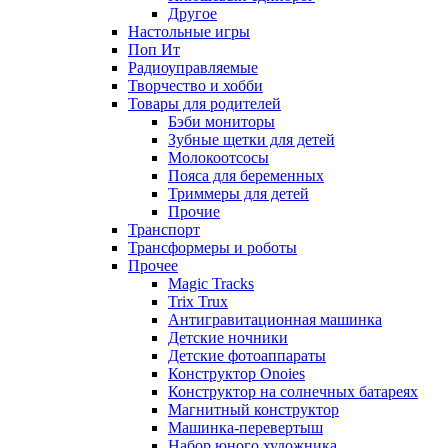
Другое
Настольные игры
Поп Ит
Радиоуправляемые
Творчество и хобби
Товары для родителей
Бэби мониторы
Зубные щетки для детей
Молокоотсосы
Пояса для беременных
Триммеры для детей
Прочие
Транспорт
Трансформеры и роботы
Прочее
Magic Tracks
Trix Trux
Антигравитационная машинка
Детские ночники
Детские фотоаппараты
Конструктор Onoies
Конструктор на солнечных батареях
Магнитный конструктор
Машинка-перевертыш
Набор юного художника