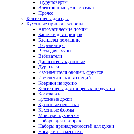
Шуруповерты
Электронные умные замки
Прочее
Контейнеры для еды
Кухонные принадлежности
Автоматические помпы
Баночки для приправ
Блендеры домашние
Вафельницы
Весы для кухни
Взбиватели
Диспенсеры кухонные
Дуршлаги
Измельчители овощей, фруктов
Измельчитель для специй
Коврики на кухню
Контейнеры для пищевых продуктов
Кофеварки
Кухонные доски
Кухонные перчатки
Кухонные формы
Миксеры кухонные
Наборы для приправ
Наборы принадлежностей для кухни
Насадки на смеситель