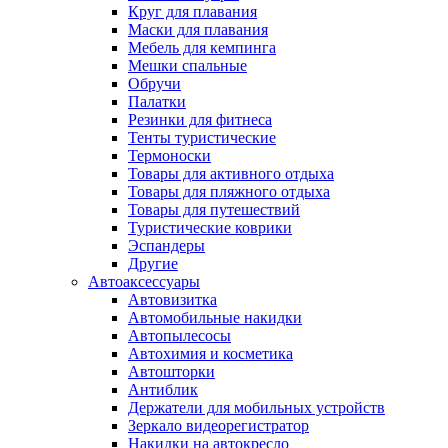
Круг для плавания
Маски для плавания
Мебель для кемпинга
Мешки спальные
Обручи
Палатки
Резинки для фитнеса
Тенты туристические
Термоноски
Товары для активного отдыха
Товары для пляжного отдыха
Товары для путешествий
Туристические коврики
Эспандеры
Другие
Автоаксессуары
Автовизитка
Автомобильные накидки
Автопылесосы
Автохимия и косметика
Автошторки
Антиблик
Держатели для мобильных устройств
Зеркало видеорегистратор
Накидки на автокресло