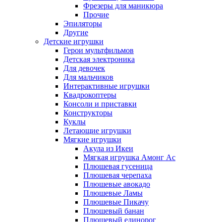
Фрезеры для маникюра
Прочие
Эпиляторы
Другие
Детские игрушки
Герои мультфильмов
Детская электроника
Для девочек
Для мальчиков
Интерактивные игрушки
Квадрокоптеры
Консоли и приставки
Конструкторы
Куклы
Летающие игрушки
Мягкие игрушки
Акула из Икеи
Мягкая игрушка Амонг Ас
Плюшевая гусеница
Плюшевая черепаха
Плюшевые авокадо
Плюшевые Ламы
Плюшевые Пикачу
Плюшевый банан
Плюшевый единорог