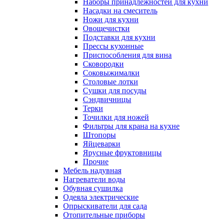
Наборы принадлежностей для кухни
Насадки на смеситель
Ножи для кухни
Овощечистки
Подставки для кухни
Прессы кухонные
Приспособления для вина
Сковородки
Соковыжималки
Столовые лотки
Сушки для посуды
Сэндвичницы
Терки
Точилки для ножей
Фильтры для крана на кухне
Штопоры
Яйцеварки
Ярусные фруктовницы
Прочие
Мебель надувная
Нагреватели воды
Обувная сушилка
Одеяла электрические
Опрыскиватели для сада
Отопительные приборы