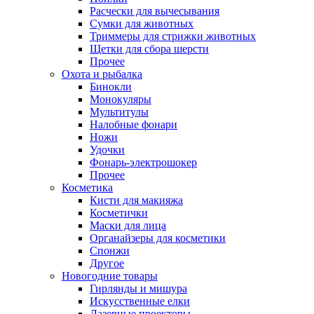
Расчески для вычесывания
Сумки для животных
Триммеры для стрижки животных
Щетки для сбора шерсти
Прочее
Охота и рыбалка
Бинокли
Монокуляры
Мультитулы
Налобные фонари
Ножи
Удочки
Фонарь-электрошокер
Прочее
Косметика
Кисти для макияжа
Косметички
Маски для лица
Органайзеры для косметики
Спонжи
Другое
Новогодние товары
Гирлянды и мишура
Искусственные елки
Лазерные проекторы