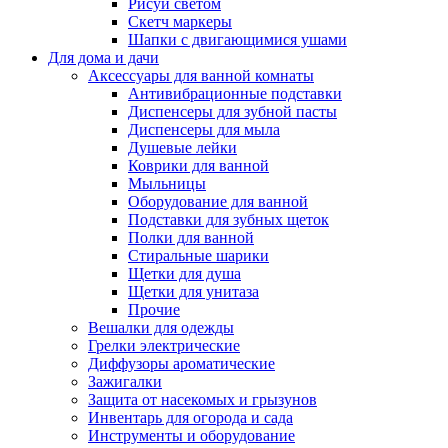
Рисуй светом
Скетч маркеры
Шапки с двигающимися ушами
Для дома и дачи
Аксессуары для ванной комнаты
Антивибрационные подставки
Диспенсеры для зубной пасты
Диспенсеры для мыла
Душевые лейки
Коврики для ванной
Мыльницы
Оборудование для ванной
Подставки для зубных щеток
Полки для ванной
Стиральные шарики
Щетки для душа
Щетки для унитаза
Прочие
Вешалки для одежды
Грелки электрические
Диффузоры ароматические
Зажигалки
Защита от насекомых и грызунов
Инвентарь для огорода и сада
Инструменты и оборудование