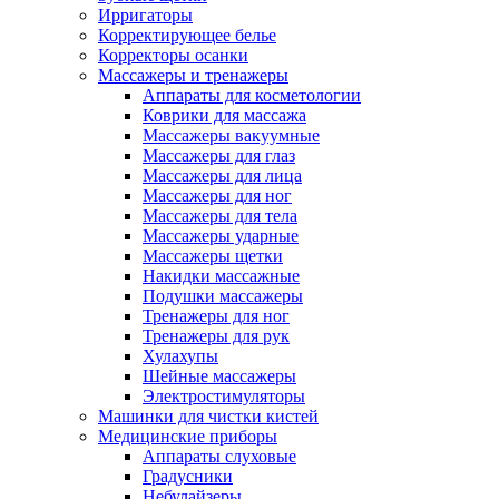
Ирригаторы
Корректирующее белье
Корректоры осанки
Массажеры и тренажеры
Аппараты для косметологии
Коврики для массажа
Массажеры вакуумные
Массажеры для глаз
Массажеры для лица
Массажеры для ног
Массажеры для тела
Массажеры ударные
Массажеры щетки
Накидки массажные
Подушки массажеры
Тренажеры для ног
Тренажеры для рук
Хулахупы
Шейные массажеры
Электростимуляторы
Машинки для чистки кистей
Медицинские приборы
Аппараты слуховые
Градусники
Небулайзеры