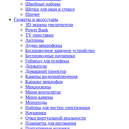
Швейные наборы
Щетки для окон и стекол
Прочее
Гаджеты и аксессуары
3D экраны увеличители
Power Bank
TV приставки
Антенны
Аудио микрофоны
Беспроводное зарядное устройство
Беспроводные наушники
Геймпад для телефона
Держатели
Домашний проектор
Камеры видеонаблюдения
Караоке микрофон
Микроскопы
Мини вентилятор
Мини камеры
Моноподы
Наборы для чистки электроники
Наушники
Очки виртуальной реальности
Планшеты для рисования
Портативные колонки