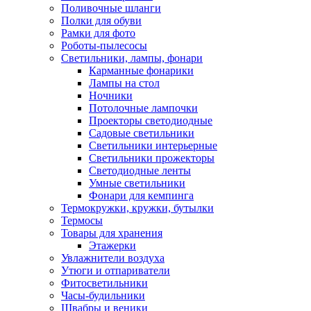
Поливочные шланги
Полки для обуви
Рамки для фото
Роботы-пылесосы
Светильники, лампы, фонари
Карманные фонарики
Лампы на стол
Ночники
Потолочные лампочки
Проекторы светодиодные
Садовые светильники
Светильники интерьерные
Светильники прожекторы
Светодиодные ленты
Умные светильники
Фонари для кемпинга
Термокружки, кружки, бутылки
Термосы
Товары для хранения
Этажерки
Увлажнители воздуха
Утюги и отпариватели
Фитосветильники
Часы-будильники
Швабры и веники