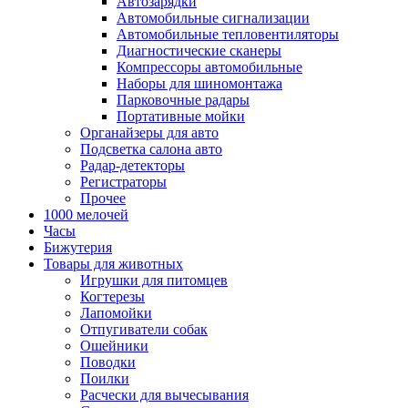
Автозарядки
Автомобильные сигнализации
Автомобильные тепловентиляторы
Диагностические сканеры
Компрессоры автомобильные
Наборы для шиномонтажа
Парковочные радары
Портативные мойки
Органайзеры для авто
Подсветка салона авто
Радар-детекторы
Регистраторы
Прочее
1000 мелочей
Часы
Бижутерия
Товары для животных
Игрушки для питомцев
Когтерезы
Лапомойки
Отпугиватели собак
Ошейники
Поводки
Поилки
Расчески для вычесывания