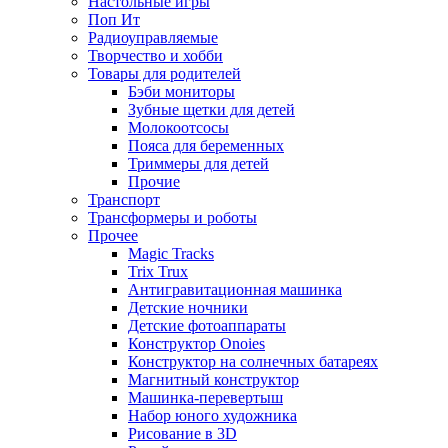
Настольные игры
Поп Ит
Радиоуправляемые
Творчество и хобби
Товары для родителей
Бэби мониторы
Зубные щетки для детей
Молокоотсосы
Пояса для беременных
Триммеры для детей
Прочие
Транспорт
Трансформеры и роботы
Прочее
Magic Tracks
Trix Trux
Антигравитационная машинка
Детские ночники
Детские фотоаппараты
Конструктор Onoies
Конструктор на солнечных батареях
Магнитный конструктор
Машинка-перевертыш
Набор юного художника
Рисование в 3D