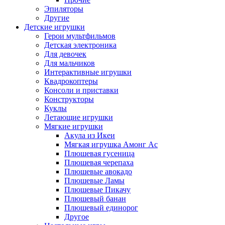
Эпиляторы
Другие
Детские игрушки
Герои мультфильмов
Детская электроника
Для девочек
Для мальчиков
Интерактивные игрушки
Квадрокоптеры
Консоли и приставки
Конструкторы
Куклы
Летающие игрушки
Мягкие игрушки
Акула из Икеи
Мягкая игрушка Амонг Ас
Плюшевая гусеница
Плюшевая черепаха
Плюшевые авокадо
Плюшевые Ламы
Плюшевые Пикачу
Плюшевый банан
Плюшевый единорог
Другое