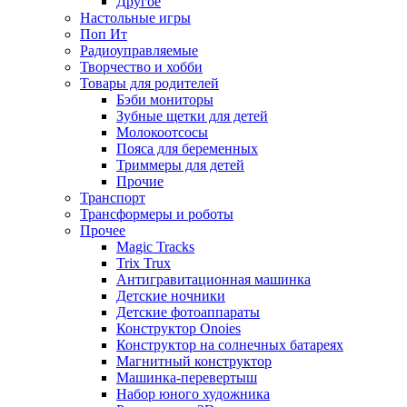
Другое
Настольные игры
Поп Ит
Радиоуправляемые
Творчество и хобби
Товары для родителей
Бэби мониторы
Зубные щетки для детей
Молокоотсосы
Пояса для беременных
Триммеры для детей
Прочие
Транспорт
Трансформеры и роботы
Прочее
Magic Tracks
Trix Trux
Антигравитационная машинка
Детские ночники
Детские фотоаппараты
Конструктор Onoies
Конструктор на солнечных батареях
Магнитный конструктор
Машинка-перевертыш
Набор юного художника