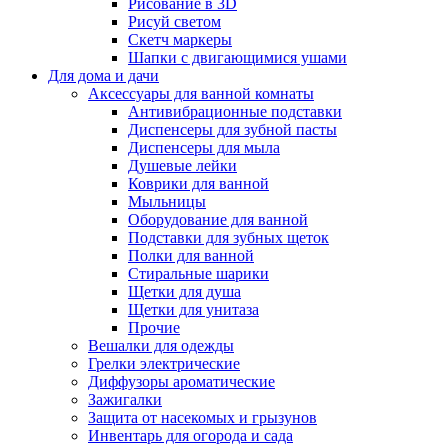
Рисование в 3D
Рисуй светом
Скетч маркеры
Шапки с двигающимися ушами
Для дома и дачи
Аксессуары для ванной комнаты
Антивибрационные подставки
Диспенсеры для зубной пасты
Диспенсеры для мыла
Душевые лейки
Коврики для ванной
Мыльницы
Оборудование для ванной
Подставки для зубных щеток
Полки для ванной
Стиральные шарики
Щетки для душа
Щетки для унитаза
Прочие
Вешалки для одежды
Грелки электрические
Диффузоры ароматические
Зажигалки
Защита от насекомых и грызунов
Инвентарь для огорода и сада