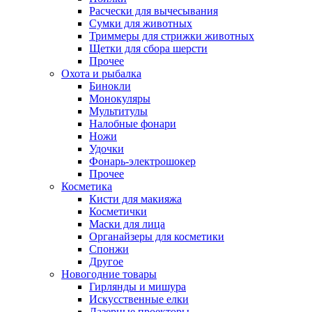
Расчески для вычесывания
Сумки для животных
Триммеры для стрижки животных
Щетки для сбора шерсти
Прочее
Охота и рыбалка
Бинокли
Монокуляры
Мультитулы
Налобные фонари
Ножи
Удочки
Фонарь-электрошокер
Прочее
Косметика
Кисти для макияжа
Косметички
Маски для лица
Органайзеры для косметики
Спонжи
Другое
Новогодние товары
Гирлянды и мишура
Искусственные елки
Лазерные проекторы