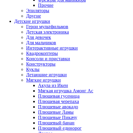
Прочие
Эпиляторы
Другие
Детские игрушки
Герои мультфильмов
Детская электроника
Для девочек
Для мальчиков
Интерактивные игрушки
Квадрокоптеры
Консоли и приставки
Конструкторы
Куклы
Летающие игрушки
Мягкие игрушки
Акула из Икеи
Мягкая игрушка Амонг Ас
Плюшевая гусеница
Плюшевая черепаха
Плюшевые авокадо
Плюшевые Ламы
Плюшевые Пикачу
Плюшевый банан
Плюшевый единорог