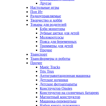
Другое
Настольные игры
Поп Ит
Радиоуправляемые
Творчество и хобби
Товары для родителей
Бэби мониторы
Зубные щетки для детей
Молокоотсосы
Пояса для беременных
Триммеры для детей
Прочие
Транспорт
Трансформеры и роботы
Прочее
Magic Tracks
Trix Trux
Антигравитационная машинка
Детские ночники
Детские фотоаппараты
Конструктор Onoies
Конструктор на солнечных батареях
Магнитный конструктор
Машинка-перевертыш
Набор юного художника