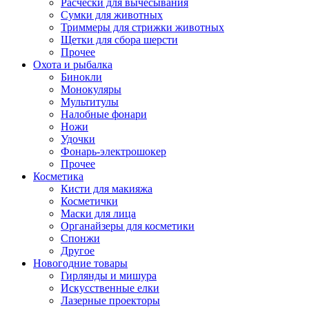
Расчески для вычесывания
Сумки для животных
Триммеры для стрижки животных
Щетки для сбора шерсти
Прочее
Охота и рыбалка
Бинокли
Монокуляры
Мультитулы
Налобные фонари
Ножи
Удочки
Фонарь-электрошокер
Прочее
Косметика
Кисти для макияжа
Косметички
Маски для лица
Органайзеры для косметики
Спонжи
Другое
Новогодние товары
Гирлянды и мишура
Искусственные елки
Лазерные проекторы