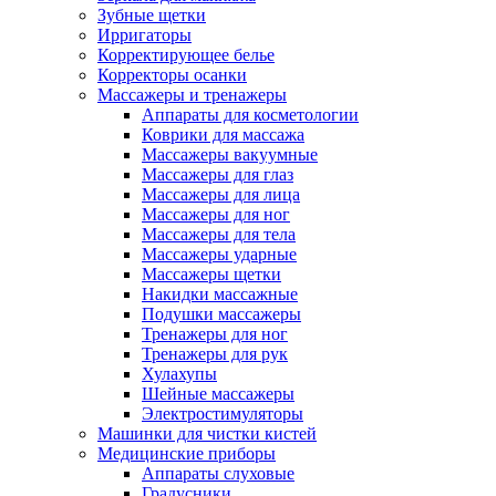
Зубные щетки
Ирригаторы
Корректирующее белье
Корректоры осанки
Массажеры и тренажеры
Аппараты для косметологии
Коврики для массажа
Массажеры вакуумные
Массажеры для глаз
Массажеры для лица
Массажеры для ног
Массажеры для тела
Массажеры ударные
Массажеры щетки
Накидки массажные
Подушки массажеры
Тренажеры для ног
Тренажеры для рук
Хулахупы
Шейные массажеры
Электростимуляторы
Машинки для чистки кистей
Медицинские приборы
Аппараты слуховые
Градусники