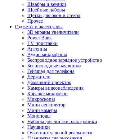
Швабры и веники
Швейные наборы
Щетки для окон и стекол
Прочее
Гаджеты и аксессуары
3D экраны увеличители
Power Bank
TV приставки
Антенны
Аудио микрофоны
Беспроводное зарядное устройство
Беспроводные наушники
Геймпад для телефона
Держатели
Домашний проектор
Камеры видеонаблюдения
Караоке микрофон
Микроскопы
Мини вентилятор
Мини камеры
Моноподы
Наборы для чистки электроники
Наушники
Очки виртуальной реальности
Планшеты для рисования