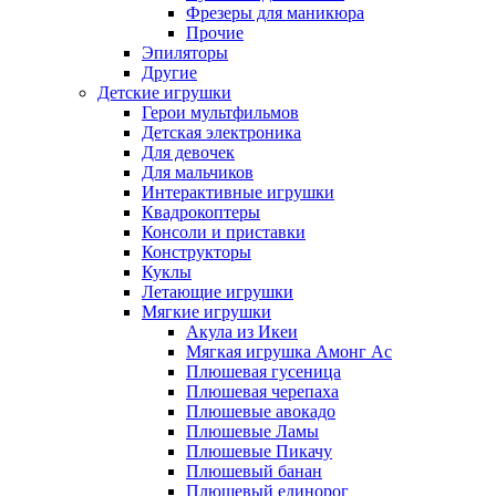
Фрезеры для маникюра
Прочие
Эпиляторы
Другие
Детские игрушки
Герои мультфильмов
Детская электроника
Для девочек
Для мальчиков
Интерактивные игрушки
Квадрокоптеры
Консоли и приставки
Конструкторы
Куклы
Летающие игрушки
Мягкие игрушки
Акула из Икеи
Мягкая игрушка Амонг Ас
Плюшевая гусеница
Плюшевая черепаха
Плюшевые авокадо
Плюшевые Ламы
Плюшевые Пикачу
Плюшевый банан
Плюшевый единорог