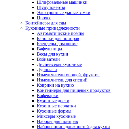
Шлифовальные машинки
Шуруповерты
Электронные умные замки
Прочее
Контейнеры для еды
Кухонные принадлежности
Автоматические помпы
Баночки для приправ
Блендеры домашние
Вафельницы
Весы для кухни
Взбиватели
Диспенсеры кухонные
Дуршлаги
Измельчители овощей, фруктов
Измельчитель для специй
Коврики на кухню
Контейнеры для пищевых продуктов
Кофеварки
Кухонные доски
Кухонные перчатки
Кухонные формы
Миксеры кухонные
Наборы для приправ
Наборы принадлежностей для кухни