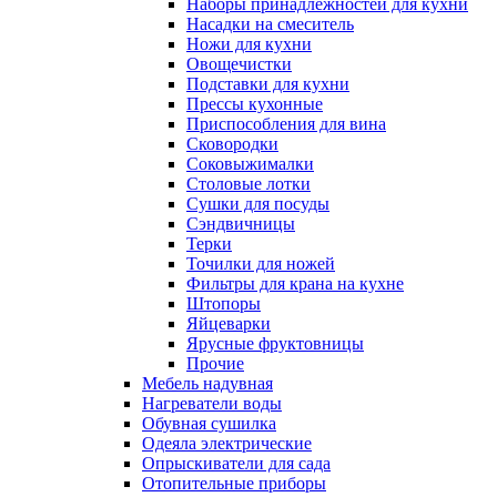
Наборы принадлежностей для кухни
Насадки на смеситель
Ножи для кухни
Овощечистки
Подставки для кухни
Прессы кухонные
Приспособления для вина
Сковородки
Соковыжималки
Столовые лотки
Сушки для посуды
Сэндвичницы
Терки
Точилки для ножей
Фильтры для крана на кухне
Штопоры
Яйцеварки
Ярусные фруктовницы
Прочие
Мебель надувная
Нагреватели воды
Обувная сушилка
Одеяла электрические
Опрыскиватели для сада
Отопительные приборы