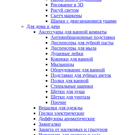
Рисование в 3D
Рисуй светом
Скетч маркеры
Шапки с двигающимися ушами
Для дома и дачи
Аксессуары для ванной комнаты
Антивибрационные подставки
Диспенсеры для зубной пасты
Диспенсеры для мыла
Душевые лейки
Коврики для ванной
Мыльницы
Оборудование для ванной
Подставки для зубных щеток
Полки для ванной
Стиральные шарики
Щетки для душа
Щетки для унитаза
Прочие
Вешалки для одежды
Грелки электрические
Диффузоры ароматические
Зажигалки
Защита от насекомых и грызунов
Инвентарь для огорода и сада