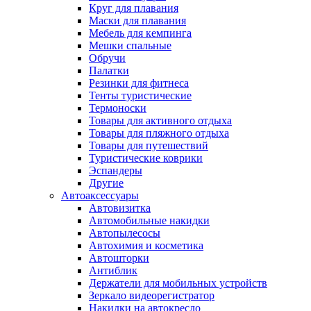
Круг для плавания
Маски для плавания
Мебель для кемпинга
Мешки спальные
Обручи
Палатки
Резинки для фитнеса
Тенты туристические
Термоноски
Товары для активного отдыха
Товары для пляжного отдыха
Товары для путешествий
Туристические коврики
Эспандеры
Другие
Автоаксессуары
Автовизитка
Автомобильные накидки
Автопылесосы
Автохимия и косметика
Автошторки
Антиблик
Держатели для мобильных устройств
Зеркало видеорегистратор
Накидки на автокресло