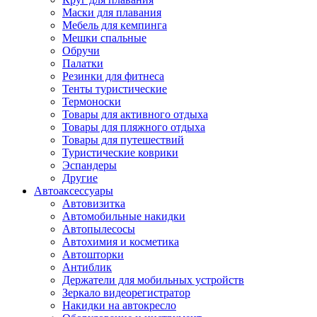
Маски для плавания
Мебель для кемпинга
Мешки спальные
Обручи
Палатки
Резинки для фитнеса
Тенты туристические
Термоноски
Товары для активного отдыха
Товары для пляжного отдыха
Товары для путешествий
Туристические коврики
Эспандеры
Другие
Автоаксессуары
Автовизитка
Автомобильные накидки
Автопылесосы
Автохимия и косметика
Автошторки
Антиблик
Держатели для мобильных устройств
Зеркало видеорегистратор
Накидки на автокресло