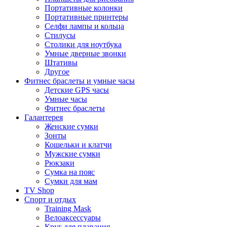
Портативные колонки
Портативные принтеры
Селфи лампы и кольца
Стилусы
Столики для ноутбука
Умные дверные звонки
Штативы
Другое
Фитнес браслеты и умные часы
Детские GPS часы
Умные часы
Фитнес браслеты
Галантерея
Женские сумки
Зонты
Кошельки и клатчи
Мужские сумки
Рюкзаки
Сумка на пояс
Сумки для мам
TV Shop
Спорт и отдых
Training Mask
Велоаксессуары
Круг для плавания