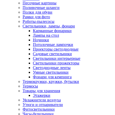
Песочные картины
Поливочные шланги
Полки для обуви
Рамки для фото
Роботы-пылесосы
Светильники, лампы, фонари
Карманные фонарики
Лампы на стол
Ночники
Потолочные лампочки
Проекторы светодиодные
Садовые светильники
Светильники интерьерные
Светильники прожекторы
Светодиодные ленты
Умные светильники
Фонари для кемпинга
Термокружки, кружки, бутылки
Термосы
Товары для хранения
Этажерки
Увлажнители воздуха
Утюги и отпариватели
Фитосветильники
Часы-будильники