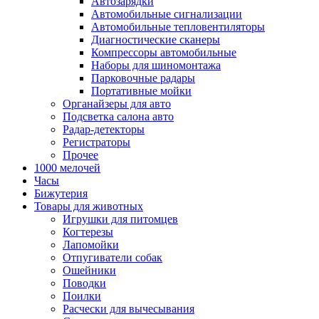
Автозарядки
Автомобильные сигнализации
Автомобильные тепловентиляторы
Диагностические сканеры
Компрессоры автомобильные
Наборы для шиномонтажа
Парковочные радары
Портативные мойки
Органайзеры для авто
Подсветка салона авто
Радар-детекторы
Регистраторы
Прочее
1000 мелочей
Часы
Бижутерия
Товары для животных
Игрушки для питомцев
Когтерезы
Лапомойки
Отпугиватели собак
Ошейники
Поводки
Поилки
Расчески для вычесывания