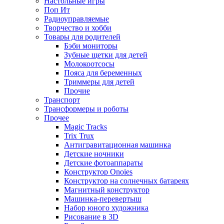
Настольные игры
Поп Ит
Радиоуправляемые
Творчество и хобби
Товары для родителей
Бэби мониторы
Зубные щетки для детей
Молокоотсосы
Пояса для беременных
Триммеры для детей
Прочие
Транспорт
Трансформеры и роботы
Прочее
Magic Tracks
Trix Trux
Антигравитационная машинка
Детские ночники
Детские фотоаппараты
Конструктор Onoies
Конструктор на солнечных батареях
Магнитный конструктор
Машинка-перевертыш
Набор юного художника
Рисование в 3D