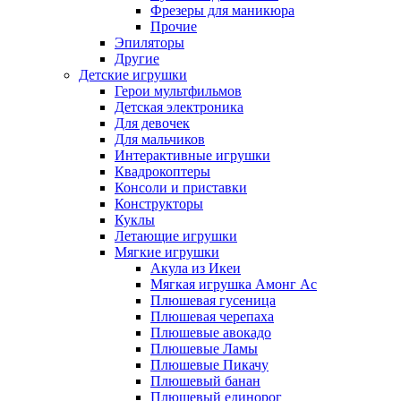
Фрезеры для маникюра
Прочие
Эпиляторы
Другие
Детские игрушки
Герои мультфильмов
Детская электроника
Для девочек
Для мальчиков
Интерактивные игрушки
Квадрокоптеры
Консоли и приставки
Конструкторы
Куклы
Летающие игрушки
Мягкие игрушки
Акула из Икеи
Мягкая игрушка Амонг Ас
Плюшевая гусеница
Плюшевая черепаха
Плюшевые авокадо
Плюшевые Ламы
Плюшевые Пикачу
Плюшевый банан
Плюшевый единорог