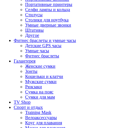
Портативные принтеры
Селфи лампы и кольца
Стилусы
Столики для ноутбука
Умные дверные звонки
Штативы
Другое
Фитнес браслеты и умные часы
Детские GPS часы
Умные часы
Фитнес браслеты
Галантерея
Женские сумки
Зонты
Кошельки и клатчи
Мужские сумки
Рюкзаки
Сумка на пояс
Сумки для мам
TV Shop
Спорт и отдых
Training Mask
Велоаксессуары
Круг для плавания
Маски для плавания