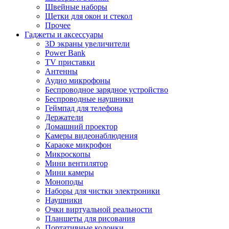
Швейные наборы
Щетки для окон и стекол
Прочее
Гаджеты и аксессуары
3D экраны увеличители
Power Bank
TV приставки
Антенны
Аудио микрофоны
Беспроводное зарядное устройство
Беспроводные наушники
Геймпад для телефона
Держатели
Домашний проектор
Камеры видеонаблюдения
Караоке микрофон
Микроскопы
Мини вентилятор
Мини камеры
Моноподы
Наборы для чистки электроники
Наушники
Очки виртуальной реальности
Планшеты для рисования
Портативные колонки