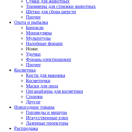
Сумки для животных
Триммеры для стрижки животных
Щетки для сбора шерсти
Прочее
Охота и рыбалка
Бинокли
Монокуляры
Мультитулы
Налобные фонари
Ножи
Удочки
Фонарь-электрошокер
Прочее
Косметика
Кисти для макияжа
Косметички
Маски для лица
Органайзеры для косметики
Спонжи
Другое
Новогодние товары
Гирлянды и мишура
Искусственные елки
Лазерные проекторы
Распродажа