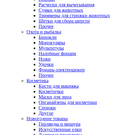
Расчески для вычесывания
Сумки для животных
Триммеры для стрижки животных
Щетки для сбора шерсти
Прочее
Охота и рыбалка
Бинокли
Монокуляры
Мультитулы
Налобные фонари
Ножи
Удочки
Фонарь-электрошокер
Прочее
Косметика
Кисти для макияжа
Косметички
Маски для лица
Органайзеры для косметики
Спонжи
Другое
Новогодние товары
Гирлянды и мишура
Искусственные елки
Лазерные проекторы