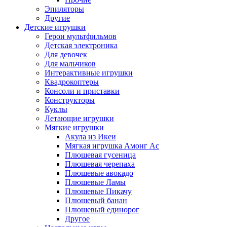
Эпиляторы
Другие
Детские игрушки
Герои мультфильмов
Детская электроника
Для девочек
Для мальчиков
Интерактивные игрушки
Квадрокоптеры
Консоли и приставки
Конструкторы
Куклы
Летающие игрушки
Мягкие игрушки
Акула из Икеи
Мягкая игрушка Амонг Ас
Плюшевая гусеница
Плюшевая черепаха
Плюшевые авокадо
Плюшевые Ламы
Плюшевые Пикачу
Плюшевый банан
Плюшевый единорог
Другое