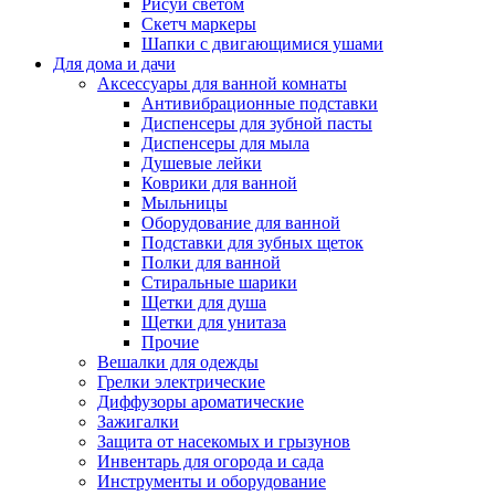
Рисуй светом
Скетч маркеры
Шапки с двигающимися ушами
Для дома и дачи
Аксессуары для ванной комнаты
Антивибрационные подставки
Диспенсеры для зубной пасты
Диспенсеры для мыла
Душевые лейки
Коврики для ванной
Мыльницы
Оборудование для ванной
Подставки для зубных щеток
Полки для ванной
Стиральные шарики
Щетки для душа
Щетки для унитаза
Прочие
Вешалки для одежды
Грелки электрические
Диффузоры ароматические
Зажигалки
Защита от насекомых и грызунов
Инвентарь для огорода и сада
Инструменты и оборудование