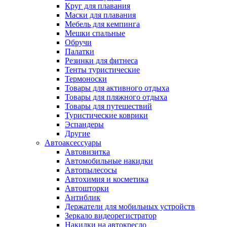
Круг для плавания
Маски для плавания
Мебель для кемпинга
Мешки спальные
Обручи
Палатки
Резинки для фитнеса
Тенты туристические
Термоноски
Товары для активного отдыха
Товары для пляжного отдыха
Товары для путешествий
Туристические коврики
Эспандеры
Другие
Автоаксессуары
Автовизитка
Автомобильные накидки
Автопылесосы
Автохимия и косметика
Автошторки
Антиблик
Держатели для мобильных устройств
Зеркало видеорегистратор
Накидки на автокресло