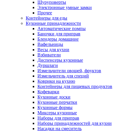
Шуруповерты
Электронные умные замки
Прочее
Контейнеры для еды
Кухонные принадлежности
Автоматические помпы
Баночки для приправ
Блендеры домашние
Вафельницы
Весы для кухни
Взбиватели
Диспенсеры кухонные
Дуршлаги
Измельчители овощей, фруктов
Измельчитель для специй
Коврики на кухню
Контейнеры для пищевых продуктов
Кофеварки
Кухонные доски
Кухонные перчатки
Кухонные формы
Миксеры кухонные
Наборы для приправ
Наборы принадлежностей для кухни
Насадки на смеситель