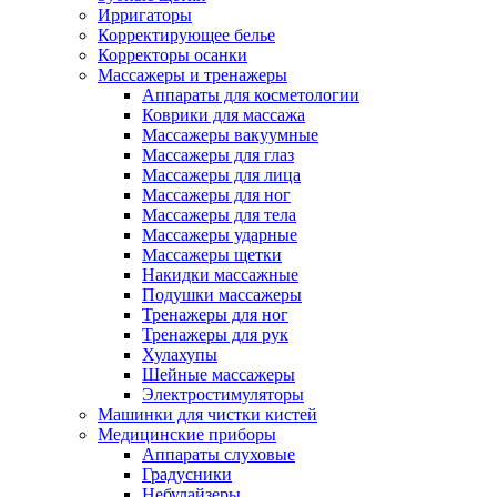
Ирригаторы
Корректирующее белье
Корректоры осанки
Массажеры и тренажеры
Аппараты для косметологии
Коврики для массажа
Массажеры вакуумные
Массажеры для глаз
Массажеры для лица
Массажеры для ног
Массажеры для тела
Массажеры ударные
Массажеры щетки
Накидки массажные
Подушки массажеры
Тренажеры для ног
Тренажеры для рук
Хулахупы
Шейные массажеры
Электростимуляторы
Машинки для чистки кистей
Медицинские приборы
Аппараты слуховые
Градусники
Небулайзеры