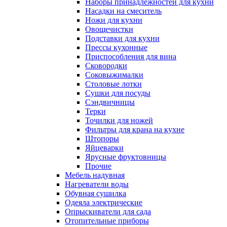
Наборы принадлежностей для кухни
Насадки на смеситель
Ножи для кухни
Овощечистки
Подставки для кухни
Прессы кухонные
Приспособления для вина
Сковородки
Соковыжималки
Столовые лотки
Сушки для посуды
Сэндвичницы
Терки
Точилки для ножей
Фильтры для крана на кухне
Штопоры
Яйцеварки
Ярусные фруктовницы
Прочие
Мебель надувная
Нагреватели воды
Обувная сушилка
Одеяла электрические
Опрыскиватели для сада
Отопительные приборы