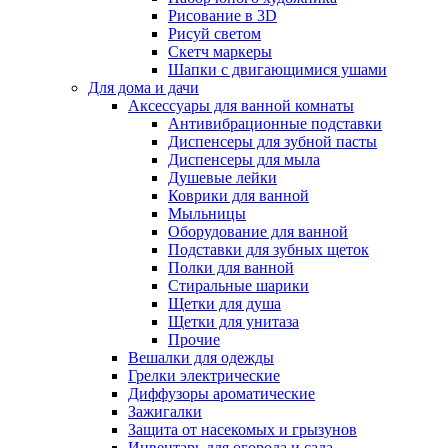
Рисование в 3D
Рисуй светом
Скетч маркеры
Шапки с двигающимися ушами
Для дома и дачи
Аксессуары для ванной комнаты
Антивибрационные подставки
Диспенсеры для зубной пасты
Диспенсеры для мыла
Душевые лейки
Коврики для ванной
Мыльницы
Оборудование для ванной
Подставки для зубных щеток
Полки для ванной
Стиральные шарики
Щетки для душа
Щетки для унитаза
Прочие
Вешалки для одежды
Грелки электрические
Диффузоры ароматические
Зажигалки
Защита от насекомых и грызунов
Инвентарь для огорода и сада