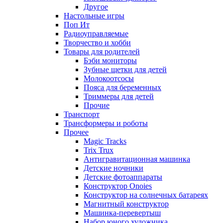
Другое
Настольные игры
Поп Ит
Радиоуправляемые
Творчество и хобби
Товары для родителей
Бэби мониторы
Зубные щетки для детей
Молокоотсосы
Пояса для беременных
Триммеры для детей
Прочие
Транспорт
Трансформеры и роботы
Прочее
Magic Tracks
Trix Trux
Антигравитационная машинка
Детские ночники
Детские фотоаппараты
Конструктор Onoies
Конструктор на солнечных батареях
Магнитный конструктор
Машинка-перевертыш
Набор юного художника