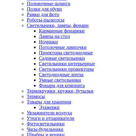
Поливочные шланги
Полки для обуви
Рамки для фото
Роботы-пылесосы
Светильники, лампы, фонари
Карманные фонарики
Лампы на стол
Ночники
Потолочные лампочки
Проекторы светодиодные
Садовые светильники
Светильники интерьерные
Светильники прожекторы
Светодиодные ленты
Умные светильники
Фонари для кемпинга
Термокружки, кружки, бутылки
Термосы
Товары для хранения
Этажерки
Увлажнители воздуха
Утюги и отпариватели
Фитосветильники
Часы-будильники
Швабры и веники