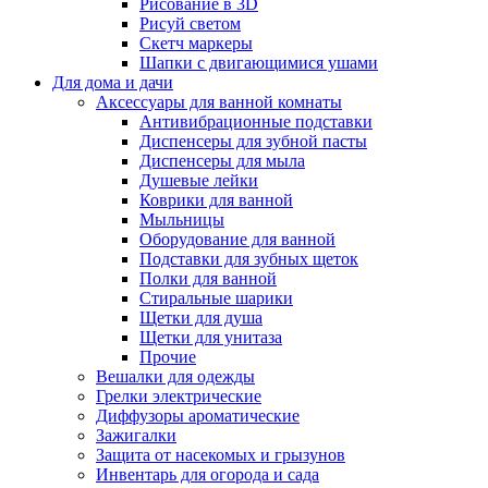
Рисование в 3D
Рисуй светом
Скетч маркеры
Шапки с двигающимися ушами
Для дома и дачи
Аксессуары для ванной комнаты
Антивибрационные подставки
Диспенсеры для зубной пасты
Диспенсеры для мыла
Душевые лейки
Коврики для ванной
Мыльницы
Оборудование для ванной
Подставки для зубных щеток
Полки для ванной
Стиральные шарики
Щетки для душа
Щетки для унитаза
Прочие
Вешалки для одежды
Грелки электрические
Диффузоры ароматические
Зажигалки
Защита от насекомых и грызунов
Инвентарь для огорода и сада