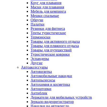
Круг для плавания
Маски для плавания
Мебель для кемпинга
Мешки спальные
Обручи
Палатки
Резинки для фитнеса
Тенты туристические
Термоноски
Товары для активного отдыха
Товары для пляжного отдыха
Товары для путешествий
Туристические коврики
Эспандеры
Другие
Автоаксессуары
Автовизитка
Автомобильные накидки
Автопылесосы
Автохимия и косметика
Автошторки
Антиблик
Держатели для мобильных устройств
Зеркало видеорегистратор
Накидки на автокресло