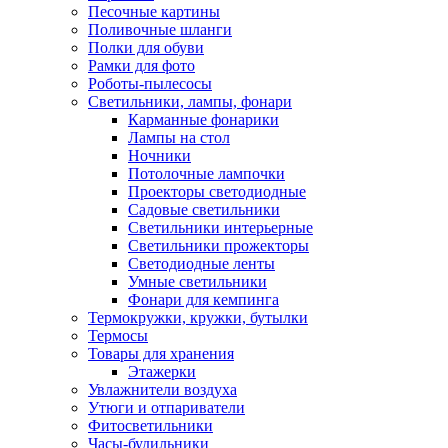
Песочные картины
Поливочные шланги
Полки для обуви
Рамки для фото
Роботы-пылесосы
Светильники, лампы, фонари
Карманные фонарики
Лампы на стол
Ночники
Потолочные лампочки
Проекторы светодиодные
Садовые светильники
Светильники интерьерные
Светильники прожекторы
Светодиодные ленты
Умные светильники
Фонари для кемпинга
Термокружки, кружки, бутылки
Термосы
Товары для хранения
Этажерки
Увлажнители воздуха
Утюги и отпариватели
Фитосветильники
Часы-будильники