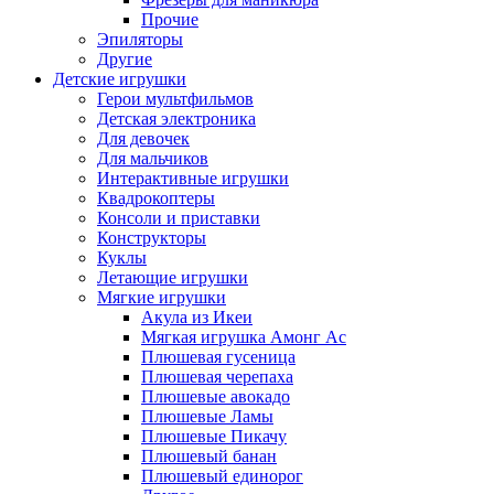
Прочие
Эпиляторы
Другие
Детские игрушки
Герои мультфильмов
Детская электроника
Для девочек
Для мальчиков
Интерактивные игрушки
Квадрокоптеры
Консоли и приставки
Конструкторы
Куклы
Летающие игрушки
Мягкие игрушки
Акула из Икеи
Мягкая игрушка Амонг Ас
Плюшевая гусеница
Плюшевая черепаха
Плюшевые авокадо
Плюшевые Ламы
Плюшевые Пикачу
Плюшевый банан
Плюшевый единорог