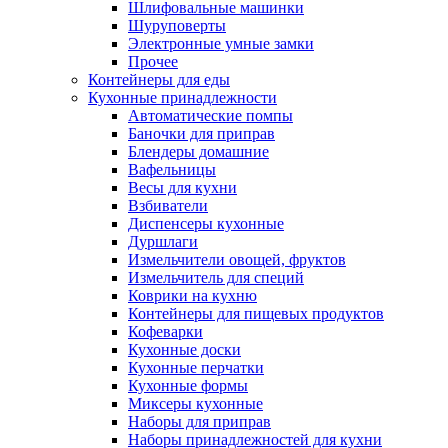
Шлифовальные машинки
Шуруповерты
Электронные умные замки
Прочее
Контейнеры для еды
Кухонные принадлежности
Автоматические помпы
Баночки для приправ
Блендеры домашние
Вафельницы
Весы для кухни
Взбиватели
Диспенсеры кухонные
Дуршлаги
Измельчители овощей, фруктов
Измельчитель для специй
Коврики на кухню
Контейнеры для пищевых продуктов
Кофеварки
Кухонные доски
Кухонные перчатки
Кухонные формы
Миксеры кухонные
Наборы для приправ
Наборы принадлежностей для кухни