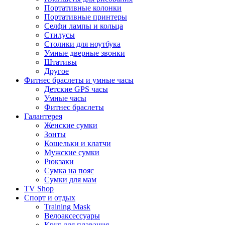
Портативные колонки
Портативные принтеры
Селфи лампы и кольца
Стилусы
Столики для ноутбука
Умные дверные звонки
Штативы
Другое
Фитнес браслеты и умные часы
Детские GPS часы
Умные часы
Фитнес браслеты
Галантерея
Женские сумки
Зонты
Кошельки и клатчи
Мужские сумки
Рюкзаки
Сумка на пояс
Сумки для мам
TV Shop
Спорт и отдых
Training Mask
Велоаксессуары
Круг для плавания