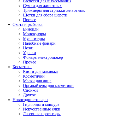
Расчески для вычесывания
Сумки для животных
Триммеры для стрижки животных
Щетки для сбора шерсти
Прочее
Охота и рыбалка
Бинокли
Монокуляры
Мультитулы
Налобные фонари
Ножи
Удочки
Фонарь-электрошокер
Прочее
Косметика
Кисти для макияжа
Косметички
Маски для лица
Органайзеры для косметики
Спонжи
Другое
Новогодние товары
Гирлянды и мишура
Искусственные елки
Лазерные проекторы