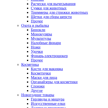
Расчески для вычесывания
Сумки для животных
Триммеры для стрижки животных
Щетки для сбора шерсти
Прочее
Охота и рыбалка
Бинокли
Монокуляры
Мультитулы
Налобные фонари
Ножи
Удочки
Фонарь-электрошокер
Прочее
Косметика
Кисти для макияжа
Косметички
Маски для лица
Органайзеры для косметики
Спонжи
Другое
Новогодние товары
Гирлянды и мишура
Искусственные елки
Лазерные проекторы