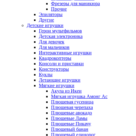
Фрезеры для маникюра
Прочие
Эпиляторы
Другие
Детские игрушки
Герои мультфильмов
Детская электроника
Для девочек
Для мальчиков
Интерактивные игрушки
Квадрокоптеры
Консоли и приставки
Конструкторы
Куклы
Летающие игрушки
Мягкие игрушки
Акула из Икеи
Мягкая игрушка Амонг Ас
Плюшевая гусеница
Плюшевая черепаха
Плюшевые авокадо
Плюшевые Ламы
Плюшевые Пикачу
Плюшевый банан
Плюшевый единорог