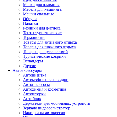
Маски для плавания
Мебель для кемпинга
Мешки спальные
Обручи
Палатки
Резинки для фитнеса
Тенты туристические
Термоноски
Товары для активного отдыха
Товары для пляжного отдыха
Товары для путешествий
Туристические коврики
Эспандеры
Другие
Автоаксессуары
Автовизитка
Автомобильные накидки
Автопылесосы
Автохимия и косметика
Автошторки
Антиблик
Держатели для мобильных устройств
Зеркало видеорегистратор
Накидки на автокресло