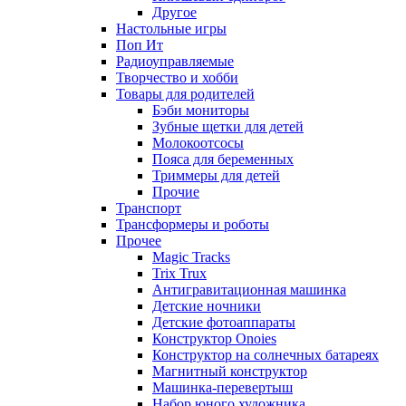
Другое
Настольные игры
Поп Ит
Радиоуправляемые
Творчество и хобби
Товары для родителей
Бэби мониторы
Зубные щетки для детей
Молокоотсосы
Пояса для беременных
Триммеры для детей
Прочие
Транспорт
Трансформеры и роботы
Прочее
Magic Tracks
Trix Trux
Антигравитационная машинка
Детские ночники
Детские фотоаппараты
Конструктор Onoies
Конструктор на солнечных батареях
Магнитный конструктор
Машинка-перевертыш
Набор юного художника