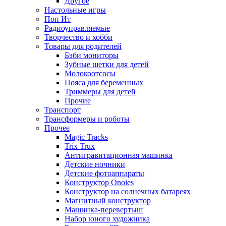
Другое
Настольные игры
Поп Ит
Радиоуправляемые
Творчество и хобби
Товары для родителей
Бэби мониторы
Зубные щетки для детей
Молокоотсосы
Пояса для беременных
Триммеры для детей
Прочие
Транспорт
Трансформеры и роботы
Прочее
Magic Tracks
Trix Trux
Антигравитационная машинка
Детские ночники
Детские фотоаппараты
Конструктор Onoies
Конструктор на солнечных батареях
Магнитный конструктор
Машинка-перевертыш
Набор юного художника