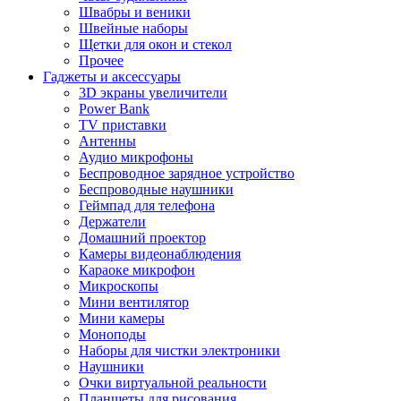
Швабры и веники
Швейные наборы
Щетки для окон и стекол
Прочее
Гаджеты и аксессуары
3D экраны увеличители
Power Bank
TV приставки
Антенны
Аудио микрофоны
Беспроводное зарядное устройство
Беспроводные наушники
Геймпад для телефона
Держатели
Домашний проектор
Камеры видеонаблюдения
Караоке микрофон
Микроскопы
Мини вентилятор
Мини камеры
Моноподы
Наборы для чистки электроники
Наушники
Очки виртуальной реальности
Планшеты для рисования