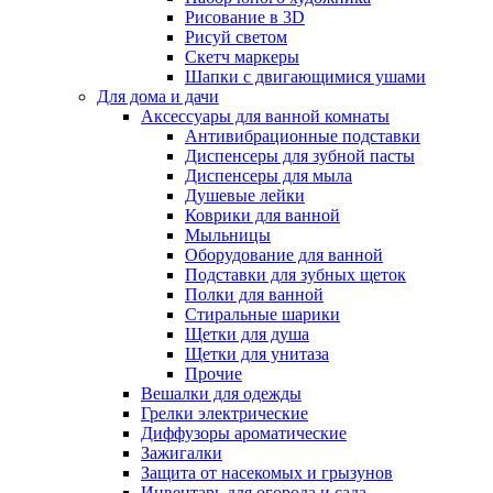
Рисование в 3D
Рисуй светом
Скетч маркеры
Шапки с двигающимися ушами
Для дома и дачи
Аксессуары для ванной комнаты
Антивибрационные подставки
Диспенсеры для зубной пасты
Диспенсеры для мыла
Душевые лейки
Коврики для ванной
Мыльницы
Оборудование для ванной
Подставки для зубных щеток
Полки для ванной
Стиральные шарики
Щетки для душа
Щетки для унитаза
Прочие
Вешалки для одежды
Грелки электрические
Диффузоры ароматические
Зажигалки
Защита от насекомых и грызунов
Инвентарь для огорода и сада