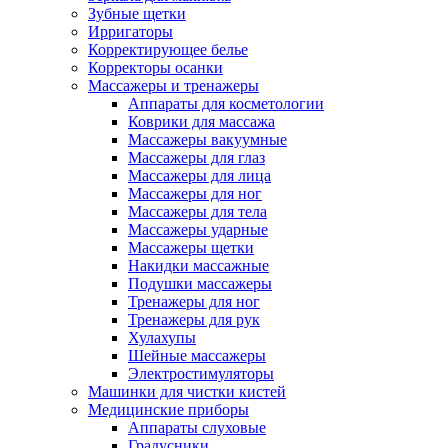
Зубные щетки
Ирригаторы
Корректирующее белье
Корректоры осанки
Массажеры и тренажеры
Аппараты для косметологии
Коврики для массажа
Массажеры вакуумные
Массажеры для глаз
Массажеры для лица
Массажеры для ног
Массажеры для тела
Массажеры ударные
Массажеры щетки
Накидки массажные
Подушки массажеры
Тренажеры для ног
Тренажеры для рук
Хулахупы
Шейные массажеры
Электростимуляторы
Машинки для чистки кистей
Медицинские приборы
Аппараты слуховые
Градусники