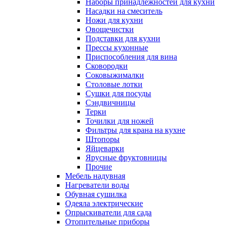
Наборы принадлежностей для кухни
Насадки на смеситель
Ножи для кухни
Овощечистки
Подставки для кухни
Прессы кухонные
Приспособления для вина
Сковородки
Соковыжималки
Столовые лотки
Сушки для посуды
Сэндвичницы
Терки
Точилки для ножей
Фильтры для крана на кухне
Штопоры
Яйцеварки
Ярусные фруктовницы
Прочие
Мебель надувная
Нагреватели воды
Обувная сушилка
Одеяла электрические
Опрыскиватели для сада
Отопительные приборы