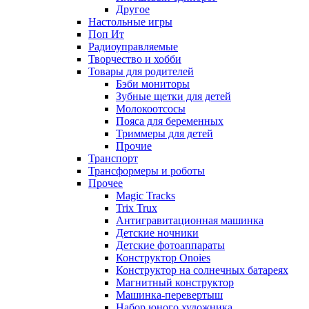
Другое
Настольные игры
Поп Ит
Радиоуправляемые
Творчество и хобби
Товары для родителей
Бэби мониторы
Зубные щетки для детей
Молокоотсосы
Пояса для беременных
Триммеры для детей
Прочие
Транспорт
Трансформеры и роботы
Прочее
Magic Tracks
Trix Trux
Антигравитационная машинка
Детские ночники
Детские фотоаппараты
Конструктор Onoies
Конструктор на солнечных батареях
Магнитный конструктор
Машинка-перевертыш
Набор юного художника