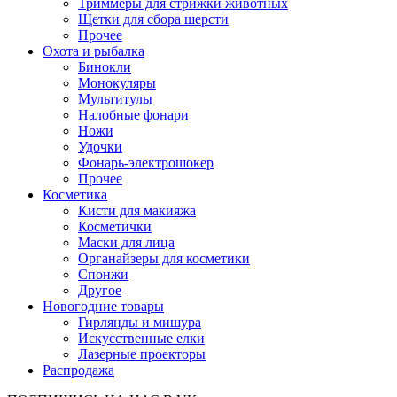
Триммеры для стрижки животных
Щетки для сбора шерсти
Прочее
Охота и рыбалка
Бинокли
Монокуляры
Мультитулы
Налобные фонари
Ножи
Удочки
Фонарь-электрошокер
Прочее
Косметика
Кисти для макияжа
Косметички
Маски для лица
Органайзеры для косметики
Спонжи
Другое
Новогодние товары
Гирлянды и мишура
Искусственные елки
Лазерные проекторы
Распродажа