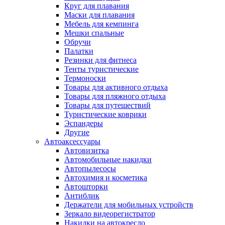
Круг для плавания
Маски для плавания
Мебель для кемпинга
Мешки спальные
Обручи
Палатки
Резинки для фитнеса
Тенты туристические
Термоноски
Товары для активного отдыха
Товары для пляжного отдыха
Товары для путешествий
Туристические коврики
Эспандеры
Другие
Автоаксессуары
Автовизитка
Автомобильные накидки
Автопылесосы
Автохимия и косметика
Автошторки
Антиблик
Держатели для мобильных устройств
Зеркало видеорегистратор
Накидки на автокресло