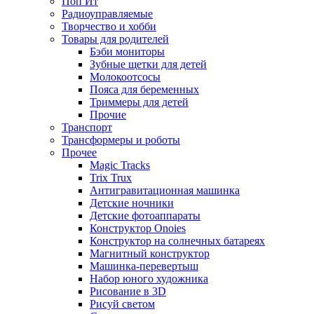
Поп Ит
Радиоуправляемые
Творчество и хобби
Товары для родителей
Бэби мониторы
Зубные щетки для детей
Молокоотсосы
Пояса для беременных
Триммеры для детей
Прочие
Транспорт
Трансформеры и роботы
Прочее
Magic Tracks
Trix Trux
Антигравитационная машинка
Детские ночники
Детские фотоаппараты
Конструктор Onoies
Конструктор на солнечных батареях
Магнитный конструктор
Машинка-перевертыш
Набор юного художника
Рисование в 3D
Рисуй светом