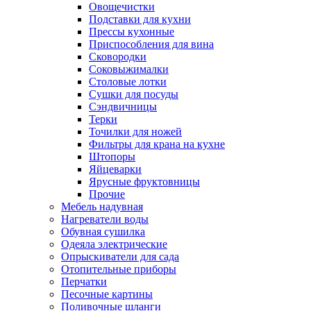
Овощечистки
Подставки для кухни
Прессы кухонные
Приспособления для вина
Сковородки
Соковыжималки
Столовые лотки
Сушки для посуды
Сэндвичницы
Терки
Точилки для ножей
Фильтры для крана на кухне
Штопоры
Яйцеварки
Ярусные фруктовницы
Прочие
Мебель надувная
Нагреватели воды
Обувная сушилка
Одеяла электрические
Опрыскиватели для сада
Отопительные приборы
Перчатки
Песочные картины
Поливочные шланги