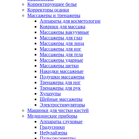
Корректирующее белье
Корректоры осанки
Массажеры и тренажеры
Аппараты для косметологии
Коврики для массажа
Массажеры вакуумные
Массажеры для глаз
Массажеры для лица
Массажеры для ног
Массажеры для тела
Массажеры ударные
Массажеры щетки
Накидки массажные
Подушки массажеры
Тренажеры для ног
Тренажеры для рук
Хулахупы
Шейные массажеры
Электростимуляторы
Машинки для чистки кистей
Медицинские приборы
Аппараты слуховые
Градусники
Небулайзеры
Пульсоксиметры