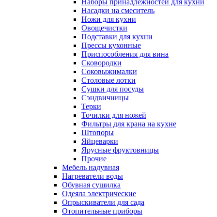
Наборы принадлежностей для кухни
Насадки на смеситель
Ножи для кухни
Овощечистки
Подставки для кухни
Прессы кухонные
Приспособления для вина
Сковородки
Соковыжималки
Столовые лотки
Сушки для посуды
Сэндвичницы
Терки
Точилки для ножей
Фильтры для крана на кухне
Штопоры
Яйцеварки
Ярусные фруктовницы
Прочие
Мебель надувная
Нагреватели воды
Обувная сушилка
Одеяла электрические
Опрыскиватели для сада
Отопительные приборы