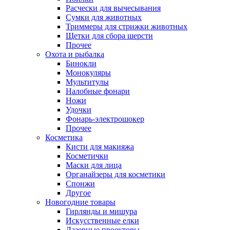
Расчески для вычесывания
Сумки для животных
Триммеры для стрижки животных
Щетки для сбора шерсти
Прочее
Охота и рыбалка
Бинокли
Монокуляры
Мультитулы
Налобные фонари
Ножи
Удочки
Фонарь-электрошокер
Прочее
Косметика
Кисти для макияжа
Косметички
Маски для лица
Органайзеры для косметики
Спонжи
Другое
Новогодние товары
Гирлянды и мишура
Искусственные елки
Лазерные проекторы