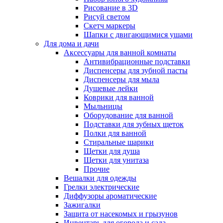
Рисование в 3D
Рисуй светом
Скетч маркеры
Шапки с двигающимися ушами
Для дома и дачи
Аксессуары для ванной комнаты
Антивибрационные подставки
Диспенсеры для зубной пасты
Диспенсеры для мыла
Душевые лейки
Коврики для ванной
Мыльницы
Оборудование для ванной
Подставки для зубных щеток
Полки для ванной
Стиральные шарики
Щетки для душа
Щетки для унитаза
Прочие
Вешалки для одежды
Грелки электрические
Диффузоры ароматические
Зажигалки
Защита от насекомых и грызунов
Инвентарь для огорода и сада