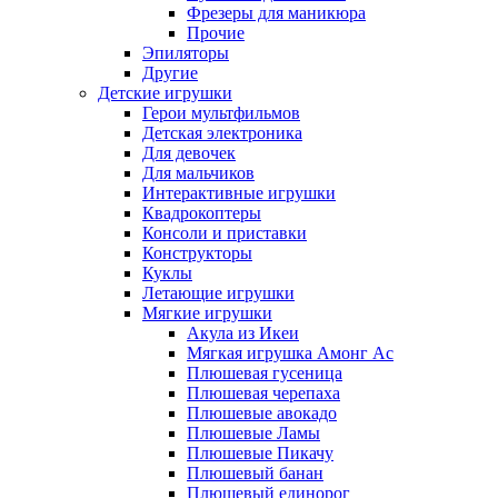
Фрезеры для маникюра
Прочие
Эпиляторы
Другие
Детские игрушки
Герои мультфильмов
Детская электроника
Для девочек
Для мальчиков
Интерактивные игрушки
Квадрокоптеры
Консоли и приставки
Конструкторы
Куклы
Летающие игрушки
Мягкие игрушки
Акула из Икеи
Мягкая игрушка Амонг Ас
Плюшевая гусеница
Плюшевая черепаха
Плюшевые авокадо
Плюшевые Ламы
Плюшевые Пикачу
Плюшевый банан
Плюшевый единорог