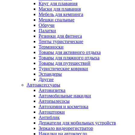
Круг для плавания
Маски для плавания
Мебель для кемпинга
Мешки спальные
Обручи
Палатки
Резинки для фитнеса
Тенты туристические
Термоноски
Товары для активного отдыха
Товары для пляжного отдыха
Товары для путешествий
Туристические коврики
Эспандеры
Другие
Автоаксессуары
Автовизитка
Автомобильные накидки
Автопылесосы
Автохимия и косметика
Автошторки
Антиблик
Держатели для мобильных устройств
Зеркало видеорегистратор
Накидки на автокресло