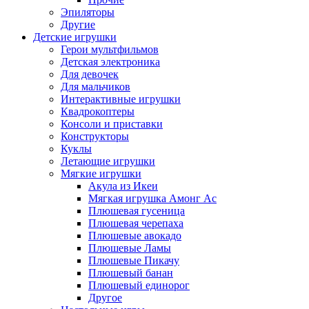
Эпиляторы
Другие
Детские игрушки
Герои мультфильмов
Детская электроника
Для девочек
Для мальчиков
Интерактивные игрушки
Квадрокоптеры
Консоли и приставки
Конструкторы
Куклы
Летающие игрушки
Мягкие игрушки
Акула из Икеи
Мягкая игрушка Амонг Ас
Плюшевая гусеница
Плюшевая черепаха
Плюшевые авокадо
Плюшевые Ламы
Плюшевые Пикачу
Плюшевый банан
Плюшевый единорог
Другое