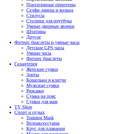
Портативные принтеры
Селфи лампы и кольца
Стилусы
Столики для ноутбука
Умные дверные звонки
Штативы
Другое
Фитнес браслеты и умные часы
Детские GPS часы
Умные часы
Фитнес браслеты
Галантерея
Женские сумки
Зонты
Кошельки и клатчи
Мужские сумки
Рюкзаки
Сумка на пояс
Сумки для мам
TV Shop
Спорт и отдых
Training Mask
Велоаксессуары
Круг для плавания
Маски для плавания