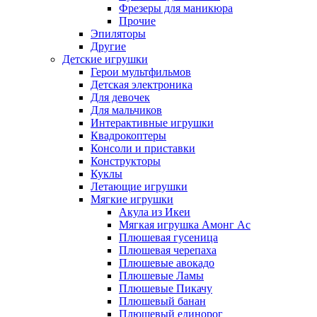
Фрезеры для маникюра
Прочие
Эпиляторы
Другие
Детские игрушки
Герои мультфильмов
Детская электроника
Для девочек
Для мальчиков
Интерактивные игрушки
Квадрокоптеры
Консоли и приставки
Конструкторы
Куклы
Летающие игрушки
Мягкие игрушки
Акула из Икеи
Мягкая игрушка Амонг Ас
Плюшевая гусеница
Плюшевая черепаха
Плюшевые авокадо
Плюшевые Ламы
Плюшевые Пикачу
Плюшевый банан
Плюшевый единорог