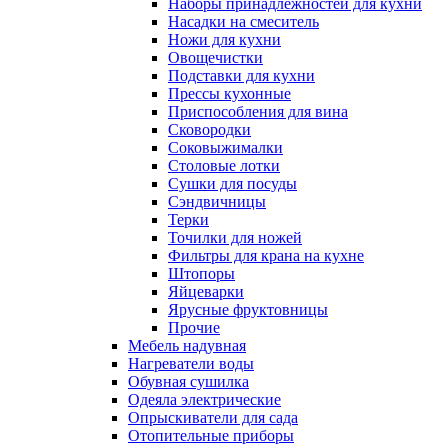
Наборы принадлежностей для кухни
Насадки на смеситель
Ножи для кухни
Овощечистки
Подставки для кухни
Прессы кухонные
Приспособления для вина
Сковородки
Соковыжималки
Столовые лотки
Сушки для посуды
Сэндвичницы
Терки
Точилки для ножей
Фильтры для крана на кухне
Штопоры
Яйцеварки
Ярусные фруктовницы
Прочие
Мебель надувная
Нагреватели воды
Обувная сушилка
Одеяла электрические
Опрыскиватели для сада
Отопительные приборы