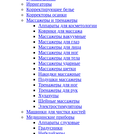
Ирригаторы
Корректирующее белье
Корректоры осанки
Массажеры и тренажеры
Аппараты для косметологии
Коврики для массажа
Массажеры вакуумные
Массажеры для глаз
Массажеры для лица
Массажеры для ног
Массажеры для тела
Массажеры ударные
Массажеры щетки
Накидки массажные
Подушки массажеры
Тренажеры для ног
Тренажеры для рук
Хулахупы
Шейные массажеры
Электростимуляторы
Машинки для чистки кистей
Медицинские приборы
Аппараты слуховые
Градусники
Небулайзеры