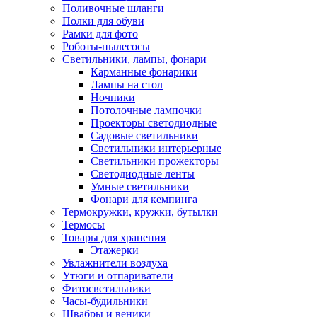
Поливочные шланги
Полки для обуви
Рамки для фото
Роботы-пылесосы
Светильники, лампы, фонари
Карманные фонарики
Лампы на стол
Ночники
Потолочные лампочки
Проекторы светодиодные
Садовые светильники
Светильники интерьерные
Светильники прожекторы
Светодиодные ленты
Умные светильники
Фонари для кемпинга
Термокружки, кружки, бутылки
Термосы
Товары для хранения
Этажерки
Увлажнители воздуха
Утюги и отпариватели
Фитосветильники
Часы-будильники
Швабры и веники