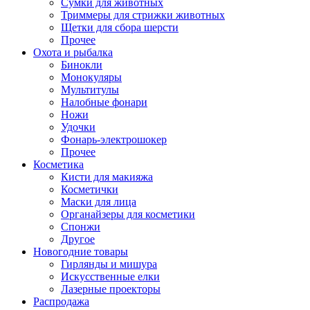
Сумки для животных
Триммеры для стрижки животных
Щетки для сбора шерсти
Прочее
Охота и рыбалка
Бинокли
Монокуляры
Мультитулы
Налобные фонари
Ножи
Удочки
Фонарь-электрошокер
Прочее
Косметика
Кисти для макияжа
Косметички
Маски для лица
Органайзеры для косметики
Спонжи
Другое
Новогодние товары
Гирлянды и мишура
Искусственные елки
Лазерные проекторы
Распродажа