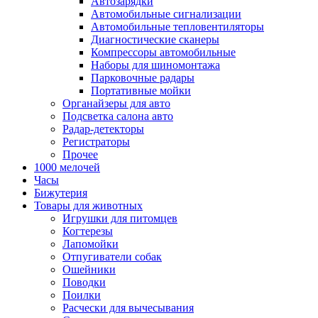
Автозарядки
Автомобильные сигнализации
Автомобильные тепловентиляторы
Диагностические сканеры
Компрессоры автомобильные
Наборы для шиномонтажа
Парковочные радары
Портативные мойки
Органайзеры для авто
Подсветка салона авто
Радар-детекторы
Регистраторы
Прочее
1000 мелочей
Часы
Бижутерия
Товары для животных
Игрушки для питомцев
Когтерезы
Лапомойки
Отпугиватели собак
Ошейники
Поводки
Поилки
Расчески для вычесывания