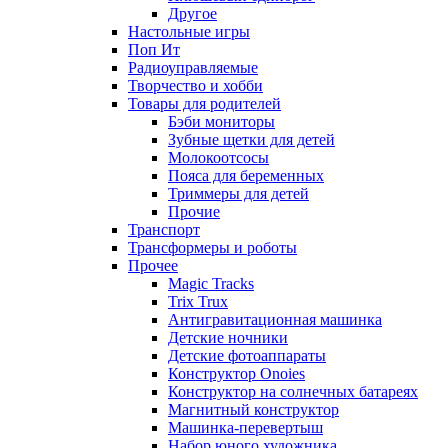
Другое
Настольные игры
Поп Ит
Радиоуправляемые
Творчество и хобби
Товары для родителей
Бэби мониторы
Зубные щетки для детей
Молокоотсосы
Пояса для беременных
Триммеры для детей
Прочие
Транспорт
Трансформеры и роботы
Прочее
Magic Tracks
Trix Trux
Антигравитационная машинка
Детские ночники
Детские фотоаппараты
Конструктор Onoies
Конструктор на солнечных батареях
Магнитный конструктор
Машинка-перевертыш
Набор юного художника