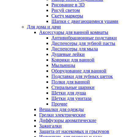
Рисование в 3D
Рисуй светом
Скетч маркеры
Шапки с двигающимися ушами
Для дома и дачи
Аксессуары для ванной комнаты
Антивибрационные подставки
Диспенсеры для зубной пасты
Диспенсеры для мыла
Душевые лейки
Коврики для ванной
Мыльницы
Оборудование для ванной
Подставки для зубных щеток
Полки для ванной
Стиральные шарики
Щетки для душа
Щетки для унитаза
Прочие
Вешалки для одежды
Грелки электрические
Диффузоры ароматические
Зажигалки
Защита от насекомых и грызунов
Инвентарь для огорода и сада