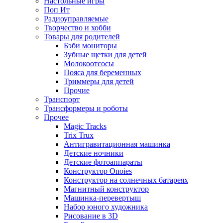
Настольные игры
Поп Ит
Радиоуправляемые
Творчество и хобби
Товары для родителей
Бэби мониторы
Зубные щетки для детей
Молокоотсосы
Пояса для беременных
Триммеры для детей
Прочие
Транспорт
Трансформеры и роботы
Прочее
Magic Tracks
Trix Trux
Антигравитационная машинка
Детские ночники
Детские фотоаппараты
Конструктор Onoies
Конструктор на солнечных батареях
Магнитный конструктор
Машинка-перевертыш
Набор юного художника
Рисование в 3D