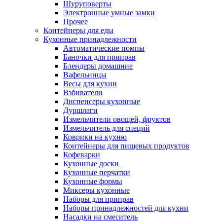
Шуруповерты
Электронные умные замки
Прочее
Контейнеры для еды
Кухонные принадлежности
Автоматические помпы
Баночки для приправ
Блендеры домашние
Вафельницы
Весы для кухни
Взбиватели
Диспенсеры кухонные
Дуршлаги
Измельчители овощей, фруктов
Измельчитель для специй
Коврики на кухню
Контейнеры для пищевых продуктов
Кофеварки
Кухонные доски
Кухонные перчатки
Кухонные формы
Миксеры кухонные
Наборы для приправ
Наборы принадлежностей для кухни
Насадки на смеситель