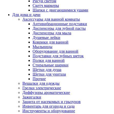
Рисуй светом
Скетч маркеры
Шапки с двигающимися ушами
Для дома и дачи
Аксессуары для ванной комнаты
Антивибрационные подставки
Диспенсеры для зубной пасты
Диспенсеры для мыла
Душевые лейки
Коврики для ванной
Мыльницы
Оборудование для ванной
Подставки для зубных щеток
Полки для ванной
Стиральные шарики
Щетки для душа
Щетки для унитаза
Прочие
Вешалки для одежды
Грелки электрические
Диффузоры ароматические
Зажигалки
Защита от насекомых и грызунов
Инвентарь для огорода и сада
Инструменты и оборудование