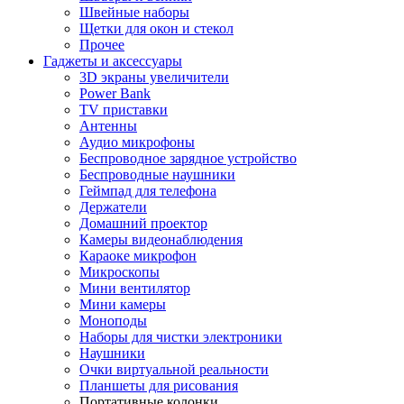
Швейные наборы
Щетки для окон и стекол
Прочее
Гаджеты и аксессуары
3D экраны увеличители
Power Bank
TV приставки
Антенны
Аудио микрофоны
Беспроводное зарядное устройство
Беспроводные наушники
Геймпад для телефона
Держатели
Домашний проектор
Камеры видеонаблюдения
Караоке микрофон
Микроскопы
Мини вентилятор
Мини камеры
Моноподы
Наборы для чистки электроники
Наушники
Очки виртуальной реальности
Планшеты для рисования
Портативные колонки