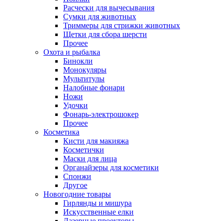
Расчески для вычесывания
Сумки для животных
Триммеры для стрижки животных
Щетки для сбора шерсти
Прочее
Охота и рыбалка
Бинокли
Монокуляры
Мультитулы
Налобные фонари
Ножи
Удочки
Фонарь-электрошокер
Прочее
Косметика
Кисти для макияжа
Косметички
Маски для лица
Органайзеры для косметики
Спонжи
Другое
Новогодние товары
Гирлянды и мишура
Искусственные елки
Лазерные проекторы