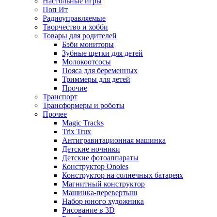
Настольные игры
Поп Ит
Радиоуправляемые
Творчество и хобби
Товары для родителей
Бэби мониторы
Зубные щетки для детей
Молокоотсосы
Пояса для беременных
Триммеры для детей
Прочие
Транспорт
Трансформеры и роботы
Прочее
Magic Tracks
Trix Trux
Антигравитационная машинка
Детские ночники
Детские фотоаппараты
Конструктор Onoies
Конструктор на солнечных батареях
Магнитный конструктор
Машинка-перевертыш
Набор юного художника
Рисование в 3D