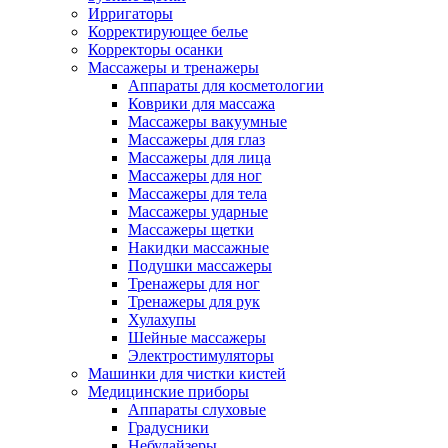
Ирригаторы
Корректирующее белье
Корректоры осанки
Массажеры и тренажеры
Аппараты для косметологии
Коврики для массажа
Массажеры вакуумные
Массажеры для глаз
Массажеры для лица
Массажеры для ног
Массажеры для тела
Массажеры ударные
Массажеры щетки
Накидки массажные
Подушки массажеры
Тренажеры для ног
Тренажеры для рук
Хулахупы
Шейные массажеры
Электростимуляторы
Машинки для чистки кистей
Медицинские приборы
Аппараты слуховые
Градусники
Небулайзеры