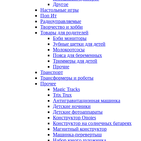
Другое
Настольные игры
Поп Ит
Радиоуправляемые
Творчество и хобби
Товары для родителей
Бэби мониторы
Зубные щетки для детей
Молокоотсосы
Пояса для беременных
Триммеры для детей
Прочие
Транспорт
Трансформеры и роботы
Прочее
Magic Tracks
Trix Trux
Антигравитационная машинка
Детские ночники
Детские фотоаппараты
Конструктор Onoies
Конструктор на солнечных батареях
Магнитный конструктор
Машинка-перевертыш
Набор юного художника