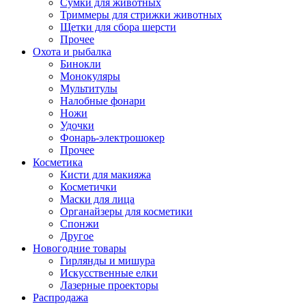
Сумки для животных
Триммеры для стрижки животных
Щетки для сбора шерсти
Прочее
Охота и рыбалка
Бинокли
Монокуляры
Мультитулы
Налобные фонари
Ножи
Удочки
Фонарь-электрошокер
Прочее
Косметика
Кисти для макияжа
Косметички
Маски для лица
Органайзеры для косметики
Спонжи
Другое
Новогодние товары
Гирлянды и мишура
Искусственные елки
Лазерные проекторы
Распродажа