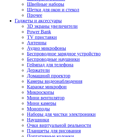
Швейные наборы
Щетки для окон и стекол
Прочее
Гаджеты и аксессуары
3D экраны увеличители
Power Bank
TV приставки
Антенны
Аудио микрофоны
Беспроводное зарядное устройство
Беспроводные наушники
Геймпад для телефона
Держатели
Домашний проектор
Камеры видеонаблюдения
Караоке микрофон
Микроскопы
Мини вентилятор
Мини камеры
Моноподы
Наборы для чистки электроники
Наушники
Очки виртуальной реальности
Планшеты для рисования
Портативные колонки