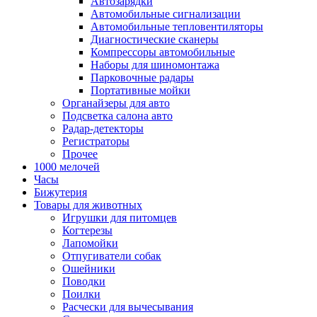
Автозарядки
Автомобильные сигнализации
Автомобильные тепловентиляторы
Диагностические сканеры
Компрессоры автомобильные
Наборы для шиномонтажа
Парковочные радары
Портативные мойки
Органайзеры для авто
Подсветка салона авто
Радар-детекторы
Регистраторы
Прочее
1000 мелочей
Часы
Бижутерия
Товары для животных
Игрушки для питомцев
Когтерезы
Лапомойки
Отпугиватели собак
Ошейники
Поводки
Поилки
Расчески для вычесывания