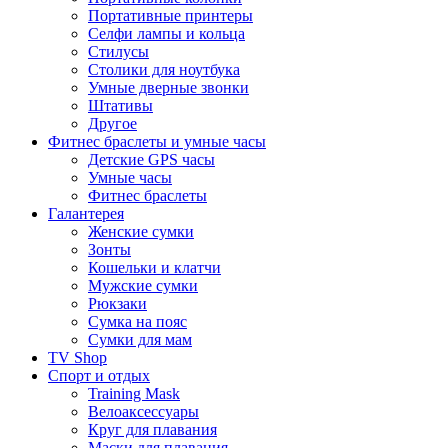
Портативные принтеры
Селфи лампы и кольца
Стилусы
Столики для ноутбука
Умные дверные звонки
Штативы
Другое
Фитнес браслеты и умные часы
Детские GPS часы
Умные часы
Фитнес браслеты
Галантерея
Женские сумки
Зонты
Кошельки и клатчи
Мужские сумки
Рюкзаки
Сумка на пояс
Сумки для мам
TV Shop
Спорт и отдых
Training Mask
Велоаксессуары
Круг для плавания
Маски для плавания