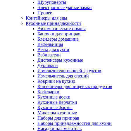
Шуруповерты
Электронные умные замки
Прочее
Контейнеры для еды
Кухонные принадлежности
Автоматические помпы
Баночки для приправ
Блендеры домашние
Вафельницы
Весы для кухни
Взбиватели
Диспенсеры кухонные
Дуршлаги
Измельчители овощей, фруктов
Измельчитель для специй
Коврики на кухню
Контейнеры для пищевых продуктов
Кофеварки
Кухонные доски
Кухонные перчатки
Кухонные формы
Миксеры кухонные
Наборы для приправ
Наборы принадлежностей для кухни
Насадки на смеситель