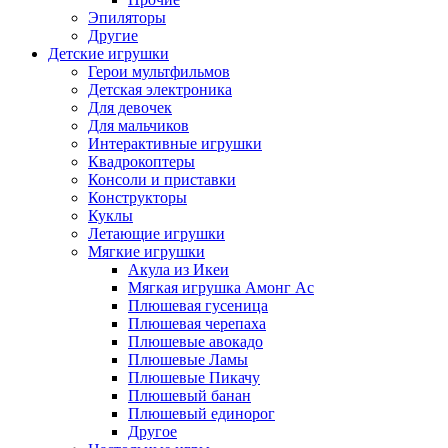
Эпиляторы
Другие
Детские игрушки
Герои мультфильмов
Детская электроника
Для девочек
Для мальчиков
Интерактивные игрушки
Квадрокоптеры
Консоли и приставки
Конструкторы
Куклы
Летающие игрушки
Мягкие игрушки
Акула из Икеи
Мягкая игрушка Амонг Ас
Плюшевая гусеница
Плюшевая черепаха
Плюшевые авокадо
Плюшевые Ламы
Плюшевые Пикачу
Плюшевый банан
Плюшевый единорог
Другое