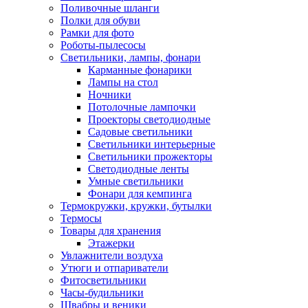
Поливочные шланги
Полки для обуви
Рамки для фото
Роботы-пылесосы
Светильники, лампы, фонари
Карманные фонарики
Лампы на стол
Ночники
Потолочные лампочки
Проекторы светодиодные
Садовые светильники
Светильники интерьерные
Светильники прожекторы
Светодиодные ленты
Умные светильники
Фонари для кемпинга
Термокружки, кружки, бутылки
Термосы
Товары для хранения
Этажерки
Увлажнители воздуха
Утюги и отпариватели
Фитосветильники
Часы-будильники
Швабры и веники