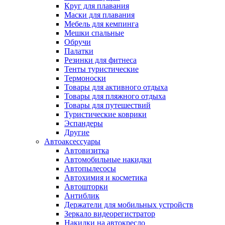
Круг для плавания
Маски для плавания
Мебель для кемпинга
Мешки спальные
Обручи
Палатки
Резинки для фитнеса
Тенты туристические
Термоноски
Товары для активного отдыха
Товары для пляжного отдыха
Товары для путешествий
Туристические коврики
Эспандеры
Другие
Автоаксессуары
Автовизитка
Автомобильные накидки
Автопылесосы
Автохимия и косметика
Автошторки
Антиблик
Держатели для мобильных устройств
Зеркало видеорегистратор
Накидки на автокресло