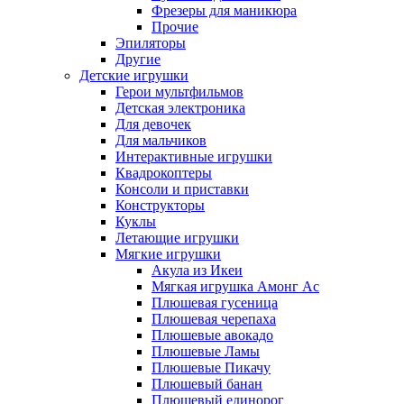
Фрезеры для маникюра
Прочие
Эпиляторы
Другие
Детские игрушки
Герои мультфильмов
Детская электроника
Для девочек
Для мальчиков
Интерактивные игрушки
Квадрокоптеры
Консоли и приставки
Конструкторы
Куклы
Летающие игрушки
Мягкие игрушки
Акула из Икеи
Мягкая игрушка Амонг Ас
Плюшевая гусеница
Плюшевая черепаха
Плюшевые авокадо
Плюшевые Ламы
Плюшевые Пикачу
Плюшевый банан
Плюшевый единорог