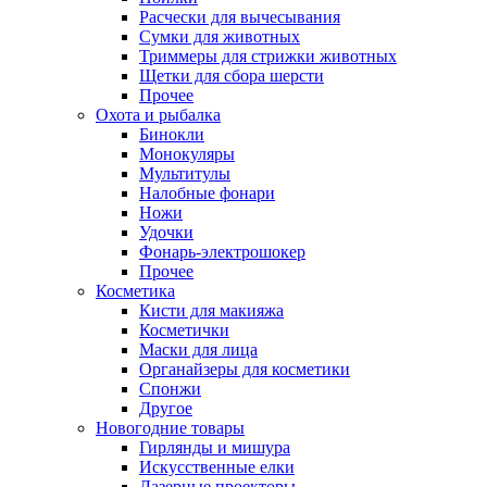
Расчески для вычесывания
Сумки для животных
Триммеры для стрижки животных
Щетки для сбора шерсти
Прочее
Охота и рыбалка
Бинокли
Монокуляры
Мультитулы
Налобные фонари
Ножи
Удочки
Фонарь-электрошокер
Прочее
Косметика
Кисти для макияжа
Косметички
Маски для лица
Органайзеры для косметики
Спонжи
Другое
Новогодние товары
Гирлянды и мишура
Искусственные елки
Лазерные проекторы