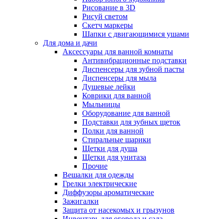
Рисование в 3D
Рисуй светом
Скетч маркеры
Шапки с двигающимися ушами
Для дома и дачи
Аксессуары для ванной комнаты
Антивибрационные подставки
Диспенсеры для зубной пасты
Диспенсеры для мыла
Душевые лейки
Коврики для ванной
Мыльницы
Оборудование для ванной
Подставки для зубных щеток
Полки для ванной
Стиральные шарики
Щетки для душа
Щетки для унитаза
Прочие
Вешалки для одежды
Грелки электрические
Диффузоры ароматические
Зажигалки
Защита от насекомых и грызунов
Инвентарь для огорода и сада