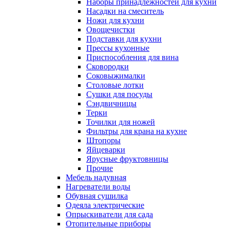
Наборы принадлежностей для кухни
Насадки на смеситель
Ножи для кухни
Овощечистки
Подставки для кухни
Прессы кухонные
Приспособления для вина
Сковородки
Соковыжималки
Столовые лотки
Сушки для посуды
Сэндвичницы
Терки
Точилки для ножей
Фильтры для крана на кухне
Штопоры
Яйцеварки
Ярусные фруктовницы
Прочие
Мебель надувная
Нагреватели воды
Обувная сушилка
Одеяла электрические
Опрыскиватели для сада
Отопительные приборы