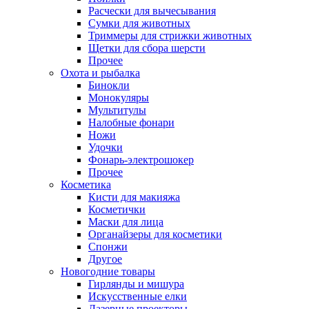
Расчески для вычесывания
Сумки для животных
Триммеры для стрижки животных
Щетки для сбора шерсти
Прочее
Охота и рыбалка
Бинокли
Монокуляры
Мультитулы
Налобные фонари
Ножи
Удочки
Фонарь-электрошокер
Прочее
Косметика
Кисти для макияжа
Косметички
Маски для лица
Органайзеры для косметики
Спонжи
Другое
Новогодние товары
Гирлянды и мишура
Искусственные елки
Лазерные проекторы