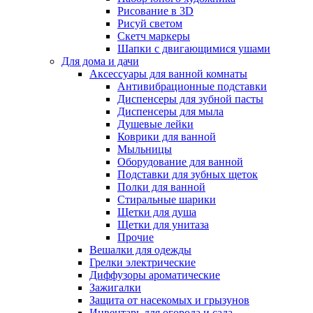
Рисование в 3D
Рисуй светом
Скетч маркеры
Шапки с двигающимися ушами
Для дома и дачи
Аксессуары для ванной комнаты
Антивибрационные подставки
Диспенсеры для зубной пасты
Диспенсеры для мыла
Душевые лейки
Коврики для ванной
Мыльницы
Оборудование для ванной
Подставки для зубных щеток
Полки для ванной
Стиральные шарики
Щетки для душа
Щетки для унитаза
Прочие
Вешалки для одежды
Грелки электрические
Диффузоры ароматические
Зажигалки
Защита от насекомых и грызунов
Инвентарь для огорода и сада