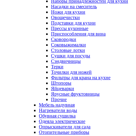
Наборы принадлежностей для кухни
Насадки на смеситель
Ножи для кухни
Овощечистки
Подставки для кухни
Прессы кухонные
Приспособления для вина
Сковородки
Соковыжималки
Столовые лотки
Сушки для посуды
Сэндвичницы
Терки
Точилки для ножей
Фильтры для крана на кухне
Штопоры
Яйцеварки
Ярусные фруктовницы
Прочие
Мебель надувная
Нагреватели воды
Обувная сушилка
Одеяла электрические
Опрыскиватели для сада
Отопительные приборы