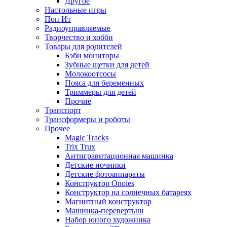
Другое
Настольные игры
Поп Ит
Радиоуправляемые
Творчество и хобби
Товары для родителей
Бэби мониторы
Зубные щетки для детей
Молокоотсосы
Пояса для беременных
Триммеры для детей
Прочие
Транспорт
Трансформеры и роботы
Прочее
Magic Tracks
Trix Trux
Антигравитационная машинка
Детские ночники
Детские фотоаппараты
Конструктор Onoies
Конструктор на солнечных батареях
Магнитный конструктор
Машинка-перевертыш
Набор юного художника