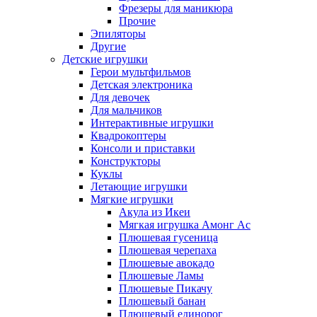
Фрезеры для маникюра
Прочие
Эпиляторы
Другие
Детские игрушки
Герои мультфильмов
Детская электроника
Для девочек
Для мальчиков
Интерактивные игрушки
Квадрокоптеры
Консоли и приставки
Конструкторы
Куклы
Летающие игрушки
Мягкие игрушки
Акула из Икеи
Мягкая игрушка Амонг Ас
Плюшевая гусеница
Плюшевая черепаха
Плюшевые авокадо
Плюшевые Ламы
Плюшевые Пикачу
Плюшевый банан
Плюшевый единорог