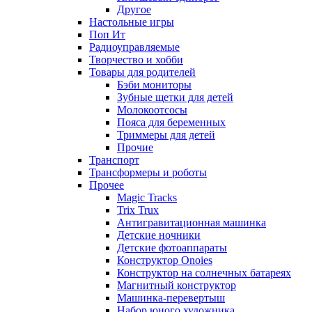
Другое
Настольные игры
Поп Ит
Радиоуправляемые
Творчество и хобби
Товары для родителей
Бэби мониторы
Зубные щетки для детей
Молокоотсосы
Пояса для беременных
Триммеры для детей
Прочие
Транспорт
Трансформеры и роботы
Прочее
Magic Tracks
Trix Trux
Антигравитационная машинка
Детские ночники
Детские фотоаппараты
Конструктор Onoies
Конструктор на солнечных батареях
Магнитный конструктор
Машинка-перевертыш
Набор юного художника