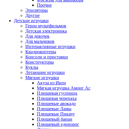
Прочие
Эпиляторы
Другие
Детские игрушки
Герои мультфильмов
Детская электроника
Для девочек
Для мальчиков
Интерактивные игрушки
Квадрокоптеры
Консоли и приставки
Конструкторы
Куклы
Летающие игрушки
Мягкие игрушки
Акула из Икеи
Мягкая игрушка Амонг Ас
Плюшевая гусеница
Плюшевая черепаха
Плюшевые авокадо
Плюшевые Ламы
Плюшевые Пикачу
Плюшевый банан
Плюшевый единорог