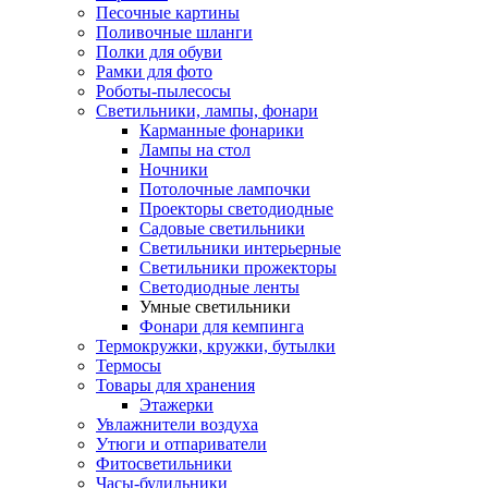
Песочные картины
Поливочные шланги
Полки для обуви
Рамки для фото
Роботы-пылесосы
Светильники, лампы, фонари
Карманные фонарики
Лампы на стол
Ночники
Потолочные лампочки
Проекторы светодиодные
Садовые светильники
Светильники интерьерные
Светильники прожекторы
Светодиодные ленты
Умные светильники
Фонари для кемпинга
Термокружки, кружки, бутылки
Термосы
Товары для хранения
Этажерки
Увлажнители воздуха
Утюги и отпариватели
Фитосветильники
Часы-будильники