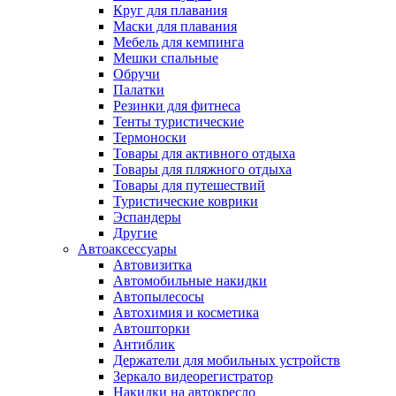
Круг для плавания
Маски для плавания
Мебель для кемпинга
Мешки спальные
Обручи
Палатки
Резинки для фитнеса
Тенты туристические
Термоноски
Товары для активного отдыха
Товары для пляжного отдыха
Товары для путешествий
Туристические коврики
Эспандеры
Другие
Автоаксессуары
Автовизитка
Автомобильные накидки
Автопылесосы
Автохимия и косметика
Автошторки
Антиблик
Держатели для мобильных устройств
Зеркало видеорегистратор
Накидки на автокресло