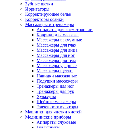
Зубные щетки
Ирригаторы
Корректирующее белье
Корректоры осанки
Массажеры и тренажеры
Аппараты для косметологии
Коврики для массажа
Массажеры вакуумные
Массажеры для глаз
Массажеры для лица
Массажеры для ног
Массажеры для тела
Массажеры ударные
Массажеры щетки
Накидки массажные
Подушки массажеры
Тренажеры для ног
Тренажеры для рук
Хулахупы
Шейные массажеры
Электростимуляторы
Машинки для чистки кистей
Медицинские приборы
Аппараты слуховые
Градусники