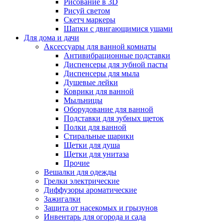
Рисование в 3D
Рисуй светом
Скетч маркеры
Шапки с двигающимися ушами
Для дома и дачи
Аксессуары для ванной комнаты
Антивибрационные подставки
Диспенсеры для зубной пасты
Диспенсеры для мыла
Душевые лейки
Коврики для ванной
Мыльницы
Оборудование для ванной
Подставки для зубных щеток
Полки для ванной
Стиральные шарики
Щетки для душа
Щетки для унитаза
Прочие
Вешалки для одежды
Грелки электрические
Диффузоры ароматические
Зажигалки
Защита от насекомых и грызунов
Инвентарь для огорода и сада