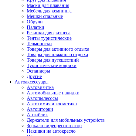
Маски для плавания
Мебель для кемпинга
Мешки спальные
Обручи
Палатки
Резинки для фитнеса
Тенты туристические
Термоноски
Товары для активного отдыха
Товары для пляжного отдыха
Товары для путешествий
Туристические коврики
Эспандеры
Другие
Автоаксессуары
Автовизитка
Автомобильные накидки
Автопылесосы
Автохимия и косметика
Автошторки
Антиблик
Держатели для мобильных устройств
Зеркало видеорегистратор
Накидки на автокресло