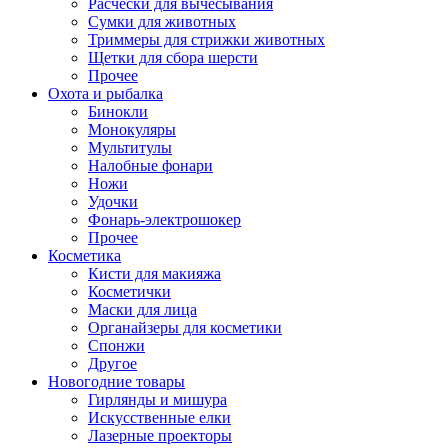
Расчески для вычесывания
Сумки для животных
Триммеры для стрижки животных
Щетки для сбора шерсти
Прочее
Охота и рыбалка
Бинокли
Монокуляры
Мультитулы
Налобные фонари
Ножи
Удочки
Фонарь-электрошокер
Прочее
Косметика
Кисти для макияжа
Косметички
Маски для лица
Органайзеры для косметики
Спонжи
Другое
Новогодние товары
Гирлянды и мишура
Искусственные елки
Лазерные проекторы