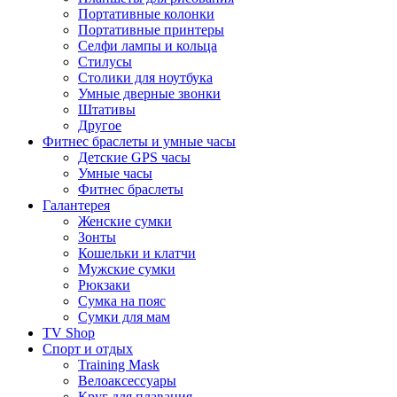
Портативные колонки
Портативные принтеры
Селфи лампы и кольца
Стилусы
Столики для ноутбука
Умные дверные звонки
Штативы
Другое
Фитнес браслеты и умные часы
Детские GPS часы
Умные часы
Фитнес браслеты
Галантерея
Женские сумки
Зонты
Кошельки и клатчи
Мужские сумки
Рюкзаки
Сумка на пояс
Сумки для мам
TV Shop
Спорт и отдых
Training Mask
Велоаксессуары
Круг для плавания