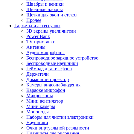
Швабры и веники
Швейные наборы
Щетки для окон и стекол
Прочее
Гаджеты и аксессуары
3D экраны увеличители
Power Bank
TV приставки
Антенны
Аудио микрофоны
Беспроводное зарядное устройство
Беспроводные наушники
Геймпад для телефона
Держатели
Домашний проектор
Камеры видеонаблюдения
Караоке микрофон
Микроскопы
Мини вентилятор
Мини камеры
Моноподы
Наборы для чистки электроники
Наушники
Очки виртуальной реальности
Планшеты для рисования