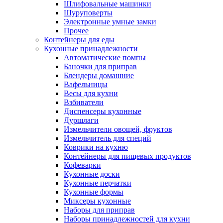
Шлифовальные машинки
Шуруповерты
Электронные умные замки
Прочее
Контейнеры для еды
Кухонные принадлежности
Автоматические помпы
Баночки для приправ
Блендеры домашние
Вафельницы
Весы для кухни
Взбиватели
Диспенсеры кухонные
Дуршлаги
Измельчители овощей, фруктов
Измельчитель для специй
Коврики на кухню
Контейнеры для пищевых продуктов
Кофеварки
Кухонные доски
Кухонные перчатки
Кухонные формы
Миксеры кухонные
Наборы для приправ
Наборы принадлежностей для кухни