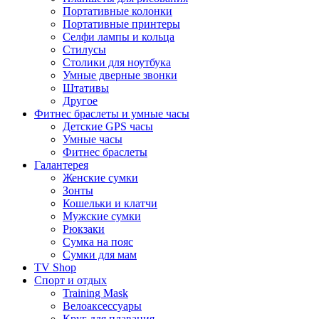
Портативные колонки
Портативные принтеры
Селфи лампы и кольца
Стилусы
Столики для ноутбука
Умные дверные звонки
Штативы
Другое
Фитнес браслеты и умные часы
Детские GPS часы
Умные часы
Фитнес браслеты
Галантерея
Женские сумки
Зонты
Кошельки и клатчи
Мужские сумки
Рюкзаки
Сумка на пояс
Сумки для мам
TV Shop
Спорт и отдых
Training Mask
Велоаксессуары
Круг для плавания