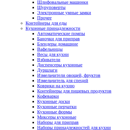
Шлифовальные машинки
Шуруповерты
Электронные умные замки
Прочее
Контейнеры для еды
Кухонные принадлежности
Автоматические помпы
Баночки для приправ
Блендеры домашние
Вафельницы
Весы для кухни
Взбиватели
Диспенсеры кухонные
Дуршлаги
Измельчители овощей, фруктов
Измельчитель для специй
Коврики на кухню
Контейнеры для пищевых продуктов
Кофеварки
Кухонные доски
Кухонные перчатки
Кухонные формы
Миксеры кухонные
Наборы для приправ
Наборы принадлежностей для кухни