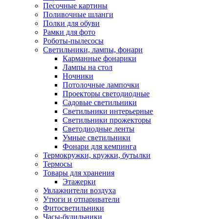
Песочные картины
Поливочные шланги
Полки для обуви
Рамки для фото
Роботы-пылесосы
Светильники, лампы, фонари
Карманные фонарики
Лампы на стол
Ночники
Потолочные лампочки
Проекторы светодиодные
Садовые светильники
Светильники интерьерные
Светильники прожекторы
Светодиодные ленты
Умные светильники
Фонари для кемпинга
Термокружки, кружки, бутылки
Термосы
Товары для хранения
Этажерки
Увлажнители воздуха
Утюги и отпариватели
Фитосветильники
Часы-будильники