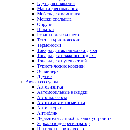
Круг для плавания
Маски для плавания
Мебель для кемпинга
Мешки спальные
Обручи
Палатки
Резинки для фитнеса
Тенты туристические
Термоноски
Товары для активного отдыха
Товары для пляжного отдыха
Товары для путешествий
Туристические коврики
Эспандеры
Другие
Автоаксессуары
Автовизитка
Автомобильные накидки
Автопылесосы
Автохимия и косметика
Автошторки
Антиблик
Держатели для мобильных устройств
Зеркало видеорегистратор
Накидки на автокресло