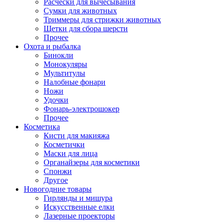
Расчески для вычесывания
Сумки для животных
Триммеры для стрижки животных
Щетки для сбора шерсти
Прочее
Охота и рыбалка
Бинокли
Монокуляры
Мультитулы
Налобные фонари
Ножи
Удочки
Фонарь-электрошокер
Прочее
Косметика
Кисти для макияжа
Косметички
Маски для лица
Органайзеры для косметики
Спонжи
Другое
Новогодние товары
Гирлянды и мишура
Искусственные елки
Лазерные проекторы