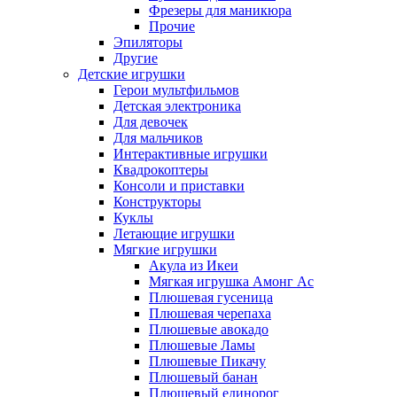
Фрезеры для маникюра
Прочие
Эпиляторы
Другие
Детские игрушки
Герои мультфильмов
Детская электроника
Для девочек
Для мальчиков
Интерактивные игрушки
Квадрокоптеры
Консоли и приставки
Конструкторы
Куклы
Летающие игрушки
Мягкие игрушки
Акула из Икеи
Мягкая игрушка Амонг Ас
Плюшевая гусеница
Плюшевая черепаха
Плюшевые авокадо
Плюшевые Ламы
Плюшевые Пикачу
Плюшевый банан
Плюшевый единорог