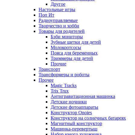
Другое
Настольные игры
Поп Ит
Радиоуправляемые
Творчество и хобби
Товары для родителей
Бэби мониторы
Зубные щетки для детей
Молокоотсосы
Пояса для беременных
Триммеры для детей
Прочие
Транспорт
Трансформеры и роботы
Прочее
Magic Tracks
Trix Trux
Антигравитационная машинка
Детские ночники
Детские фотоаппараты
Конструктор Onoies
Конструктор на солнечных батареях
Магнитный конструктор
Машинка-перевертыш
Набор юного художника