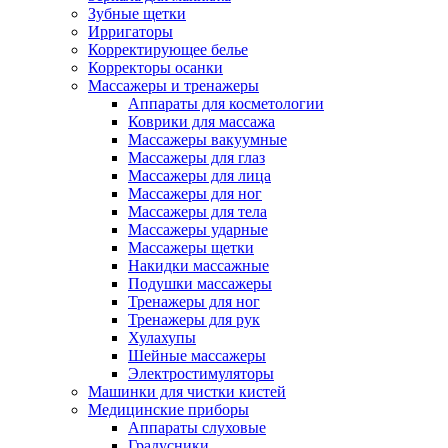
Зубные щетки
Ирригаторы
Корректирующее белье
Корректоры осанки
Массажеры и тренажеры
Аппараты для косметологии
Коврики для массажа
Массажеры вакуумные
Массажеры для глаз
Массажеры для лица
Массажеры для ног
Массажеры для тела
Массажеры ударные
Массажеры щетки
Накидки массажные
Подушки массажеры
Тренажеры для ног
Тренажеры для рук
Хулахупы
Шейные массажеры
Электростимуляторы
Машинки для чистки кистей
Медицинские приборы
Аппараты слуховые
Градусники