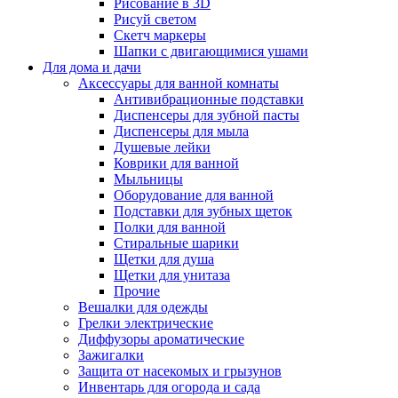
Рисование в 3D
Рисуй светом
Скетч маркеры
Шапки с двигающимися ушами
Для дома и дачи
Аксессуары для ванной комнаты
Антивибрационные подставки
Диспенсеры для зубной пасты
Диспенсеры для мыла
Душевые лейки
Коврики для ванной
Мыльницы
Оборудование для ванной
Подставки для зубных щеток
Полки для ванной
Стиральные шарики
Щетки для душа
Щетки для унитаза
Прочие
Вешалки для одежды
Грелки электрические
Диффузоры ароматические
Зажигалки
Защита от насекомых и грызунов
Инвентарь для огорода и сада