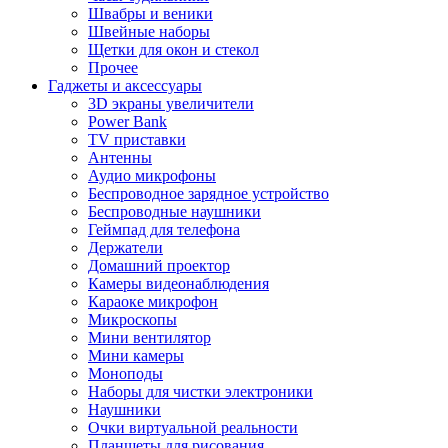
Швабры и веники
Швейные наборы
Щетки для окон и стекол
Прочее
Гаджеты и аксессуары
3D экраны увеличители
Power Bank
TV приставки
Антенны
Аудио микрофоны
Беспроводное зарядное устройство
Беспроводные наушники
Геймпад для телефона
Держатели
Домашний проектор
Камеры видеонаблюдения
Караоке микрофон
Микроскопы
Мини вентилятор
Мини камеры
Моноподы
Наборы для чистки электроники
Наушники
Очки виртуальной реальности
Планшеты для рисования