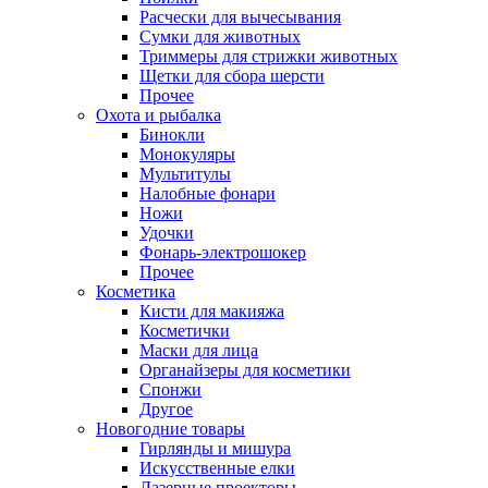
Расчески для вычесывания
Сумки для животных
Триммеры для стрижки животных
Щетки для сбора шерсти
Прочее
Охота и рыбалка
Бинокли
Монокуляры
Мультитулы
Налобные фонари
Ножи
Удочки
Фонарь-электрошокер
Прочее
Косметика
Кисти для макияжа
Косметички
Маски для лица
Органайзеры для косметики
Спонжи
Другое
Новогодние товары
Гирлянды и мишура
Искусственные елки
Лазерные проекторы