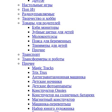
Другое
Настольные игры
Поп Ит
Радиоуправляемые
Творчество и хобби
Товары для родителей
Бэби мониторы
Зубные щетки для детей
Молокоотсосы
Пояса для беременных
Триммеры для детей
Прочие
Транспорт
Трансформеры и роботы
Прочее
Magic Tracks
Trix Trux
Антигравитационная машинка
Детские ночники
Детские фотоаппараты
Конструктор Onoies
Конструктор на солнечных батареях
Магнитный конструктор
Машинка-перевертыш
Набор юного художника