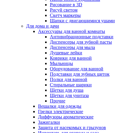
Рисование в 3D
Рисуй светом
Скетч маркеры
Шапки с двигающимися ушами
Для дома и дачи
Аксессуары для ванной комнаты
Антивибрационные подставки
Диспенсеры для зубной пасты
Диспенсеры для мыла
Душевые лейки
Коврики для ванной
Мыльницы
Оборудование для ванной
Подставки для зубных щеток
Полки для ванной
Стиральные шарики
Щетки для душа
Щетки для унитаза
Прочие
Вешалки для одежды
Грелки электрические
Диффузоры ароматические
Зажигалки
Защита от насекомых и грызунов
Инвентарь для огорода и сада