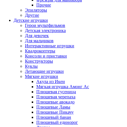
Прочие
Эпиляторы
Другие
Детские игрушки
Герои мультфильмов
Детская электроника
Для девочек
Для мальчиков
Интерактивные игрушки
Квадрокоптеры
Консоли и приставки
Конструкторы
Куклы
Летающие игрушки
Мягкие игрушки
Акула из Икеи
Мягкая игрушка Амонг Ас
Плюшевая гусеница
Плюшевая черепаха
Плюшевые авокадо
Плюшевые Ламы
Плюшевые Пикачу
Плюшевый банан
Плюшевый единорог