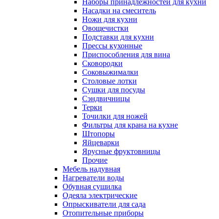
Наборы принадлежностей для кухни
Насадки на смеситель
Ножи для кухни
Овощечистки
Подставки для кухни
Прессы кухонные
Приспособления для вина
Сковородки
Соковыжималки
Столовые лотки
Сушки для посуды
Сэндвичницы
Терки
Точилки для ножей
Фильтры для крана на кухне
Штопоры
Яйцеварки
Ярусные фруктовницы
Прочие
Мебель надувная
Нагреватели воды
Обувная сушилка
Одеяла электрические
Опрыскиватели для сада
Отопительные приборы