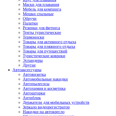
Маски для плавания
Мебель для кемпинга
Мешки спальные
Обручи
Палатки
Резинки для фитнеса
Тенты туристические
Термоноски
Товары для активного отдыха
Товары для пляжного отдыха
Товары для путешествий
Туристические коврики
Эспандеры
Другие
Автоаксессуары
Автовизитка
Автомобильные накидки
Автопылесосы
Автохимия и косметика
Автошторки
Антиблик
Держатели для мобильных устройств
Зеркало видеорегистратор
Накидки на автокресло