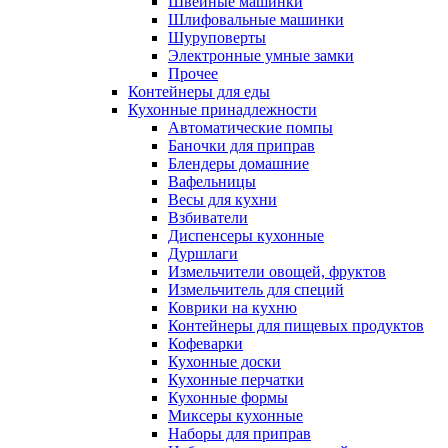
Швейные машинки
Шлифовальные машинки
Шуруповерты
Электронные умные замки
Прочее
Контейнеры для еды
Кухонные принадлежности
Автоматические помпы
Баночки для приправ
Блендеры домашние
Вафельницы
Весы для кухни
Взбиватели
Диспенсеры кухонные
Дуршлаги
Измельчители овощей, фруктов
Измельчитель для специй
Коврики на кухню
Контейнеры для пищевых продуктов
Кофеварки
Кухонные доски
Кухонные перчатки
Кухонные формы
Миксеры кухонные
Наборы для приправ