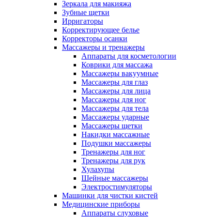
Зеркала для макияжа
Зубные щетки
Ирригаторы
Корректирующее белье
Корректоры осанки
Массажеры и тренажеры
Аппараты для косметологии
Коврики для массажа
Массажеры вакуумные
Массажеры для глаз
Массажеры для лица
Массажеры для ног
Массажеры для тела
Массажеры ударные
Массажеры щетки
Накидки массажные
Подушки массажеры
Тренажеры для ног
Тренажеры для рук
Хулахупы
Шейные массажеры
Электростимуляторы
Машинки для чистки кистей
Медицинские приборы
Аппараты слуховые