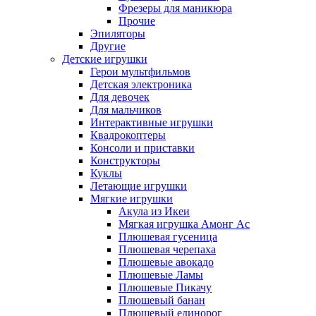
Фрезеры для маникюра
Прочие
Эпиляторы
Другие
Детские игрушки
Герои мультфильмов
Детская электроника
Для девочек
Для мальчиков
Интерактивные игрушки
Квадрокоптеры
Консоли и приставки
Конструкторы
Куклы
Летающие игрушки
Мягкие игрушки
Акула из Икеи
Мягкая игрушка Амонг Ас
Плюшевая гусеница
Плюшевая черепаха
Плюшевые авокадо
Плюшевые Ламы
Плюшевые Пикачу
Плюшевый банан
Плюшевый единорог