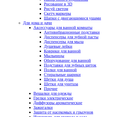
Рисование в 3D
Рисуй светом
Скетч маркеры
Шапки с двигающимися ушами
Для дома и дачи
Аксессуары для ванной комнаты
Антивибрационные подставки
Диспенсеры для зубной пасты
Диспенсеры для мыла
Душевые лейки
Коврики для ванной
Мыльницы
Оборудование для ванной
Подставки для зубных щеток
Полки для ванной
Стиральные шарики
Щетки для душа
Щетки для унитаза
Прочие
Вешалки для одежды
Грелки электрические
Диффузоры ароматические
Зажигалки
Защита от насекомых и грызунов
Инвентарь для огорода и сада