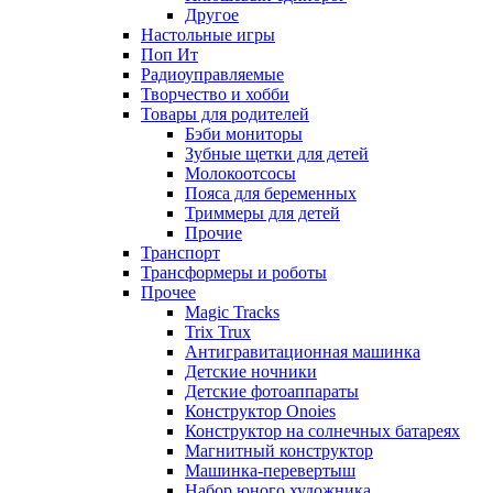
Другое
Настольные игры
Поп Ит
Радиоуправляемые
Творчество и хобби
Товары для родителей
Бэби мониторы
Зубные щетки для детей
Молокоотсосы
Пояса для беременных
Триммеры для детей
Прочие
Транспорт
Трансформеры и роботы
Прочее
Magic Tracks
Trix Trux
Антигравитационная машинка
Детские ночники
Детские фотоаппараты
Конструктор Onoies
Конструктор на солнечных батареях
Магнитный конструктор
Машинка-перевертыш
Набор юного художника