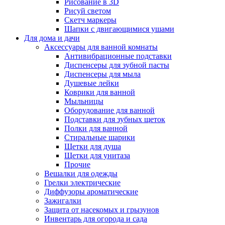
Рисование в 3D
Рисуй светом
Скетч маркеры
Шапки с двигающимися ушами
Для дома и дачи
Аксессуары для ванной комнаты
Антивибрационные подставки
Диспенсеры для зубной пасты
Диспенсеры для мыла
Душевые лейки
Коврики для ванной
Мыльницы
Оборудование для ванной
Подставки для зубных щеток
Полки для ванной
Стиральные шарики
Щетки для душа
Щетки для унитаза
Прочие
Вешалки для одежды
Грелки электрические
Диффузоры ароматические
Зажигалки
Защита от насекомых и грызунов
Инвентарь для огорода и сада