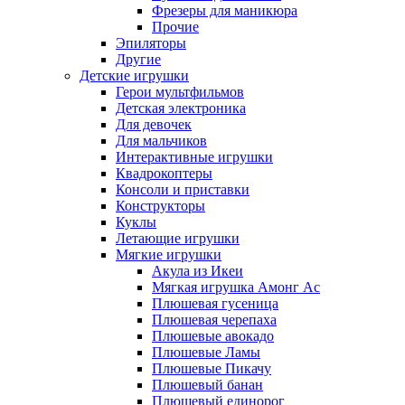
Фрезеры для маникюра
Прочие
Эпиляторы
Другие
Детские игрушки
Герои мультфильмов
Детская электроника
Для девочек
Для мальчиков
Интерактивные игрушки
Квадрокоптеры
Консоли и приставки
Конструкторы
Куклы
Летающие игрушки
Мягкие игрушки
Акула из Икеи
Мягкая игрушка Амонг Ас
Плюшевая гусеница
Плюшевая черепаха
Плюшевые авокадо
Плюшевые Ламы
Плюшевые Пикачу
Плюшевый банан
Плюшевый единорог