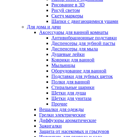
Рисование в 3D
Рисуй светом
Скетч маркеры
Шапки с двигающимися ушами
Для дома и дачи
Аксессуары для ванной комнаты
Антивибрационные подставки
Диспенсеры для зубной пасты
Диспенсеры для мыла
Душевые лейки
Коврики для ванной
Мыльницы
Оборудование для ванной
Подставки для зубных щеток
Полки для ванной
Стиральные шарики
Щетки для душа
Щетки для унитаза
Прочие
Вешалки для одежды
Грелки электрические
Диффузоры ароматические
Зажигалки
Защита от насекомых и грызунов
Инвентарь для огорода и сада