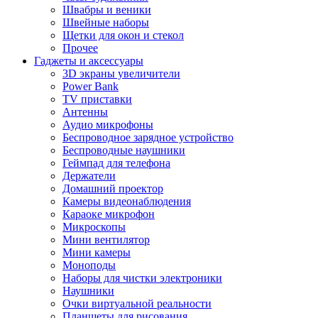
Швабры и веники
Швейные наборы
Щетки для окон и стекол
Прочее
Гаджеты и аксессуары
3D экраны увеличители
Power Bank
TV приставки
Антенны
Аудио микрофоны
Беспроводное зарядное устройство
Беспроводные наушники
Геймпад для телефона
Держатели
Домашний проектор
Камеры видеонаблюдения
Караоке микрофон
Микроскопы
Мини вентилятор
Мини камеры
Моноподы
Наборы для чистки электроники
Наушники
Очки виртуальной реальности
Планшеты для рисования