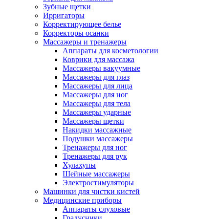
Зубные щетки
Ирригаторы
Корректирующее белье
Корректоры осанки
Массажеры и тренажеры
Аппараты для косметологии
Коврики для массажа
Массажеры вакуумные
Массажеры для глаз
Массажеры для лица
Массажеры для ног
Массажеры для тела
Массажеры ударные
Массажеры щетки
Накидки массажные
Подушки массажеры
Тренажеры для ног
Тренажеры для рук
Хулахупы
Шейные массажеры
Электростимуляторы
Машинки для чистки кистей
Медицинские приборы
Аппараты слуховые
Градусники