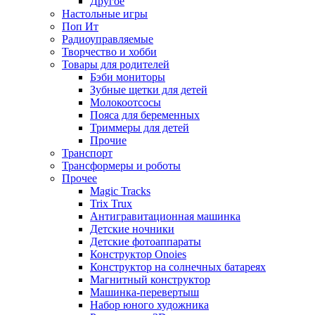
Другое
Настольные игры
Поп Ит
Радиоуправляемые
Творчество и хобби
Товары для родителей
Бэби мониторы
Зубные щетки для детей
Молокоотсосы
Пояса для беременных
Триммеры для детей
Прочие
Транспорт
Трансформеры и роботы
Прочее
Magic Tracks
Trix Trux
Антигравитационная машинка
Детские ночники
Детские фотоаппараты
Конструктор Onoies
Конструктор на солнечных батареях
Магнитный конструктор
Машинка-перевертыш
Набор юного художника