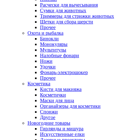
Расчески для вычесывания
Сумки для животных
Триммеры для стрижки животных
Щетки для сбора шерсти
Прочее
Охота и рыбалка
Бинокли
Монокуляры
Мультитулы
Налобные фонари
Ножи
Удочки
Фонарь-электрошокер
Прочее
Косметика
Кисти для макияжа
Косметички
Маски для лица
Органайзеры для косметики
Спонжи
Другое
Новогодние товары
Гирлянды и мишура
Искусственные елки
Лазерные проекторы