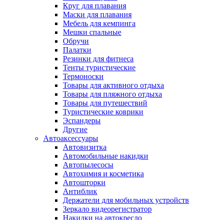
Круг для плавания
Маски для плавания
Мебель для кемпинга
Мешки спальные
Обручи
Палатки
Резинки для фитнеса
Тенты туристические
Термоноски
Товары для активного отдыха
Товары для пляжного отдыха
Товары для путешествий
Туристические коврики
Эспандеры
Другие
Автоаксессуары
Автовизитка
Автомобильные накидки
Автопылесосы
Автохимия и косметика
Автошторки
Антиблик
Держатели для мобильных устройств
Зеркало видеорегистратор
Накидки на автокресло