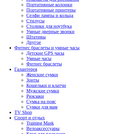
Портативные колонки
Портативные принтеры
Селфи лампы и кольца
Стилусы
Столики для ноутбука
Умные дверные звонки
Штативы
Другое
Фитнес браслеты и умные часы
Детские GPS часы
Умные часы
Фитнес браслеты
Галантерея
Женские сумки
Зонты
Кошельки и клатчи
Мужские сумки
Рюкзаки
Сумка на пояс
Сумки для мам
TV Shop
Спорт и отдых
Training Mask
Велоаксессуары
Круг для плавания