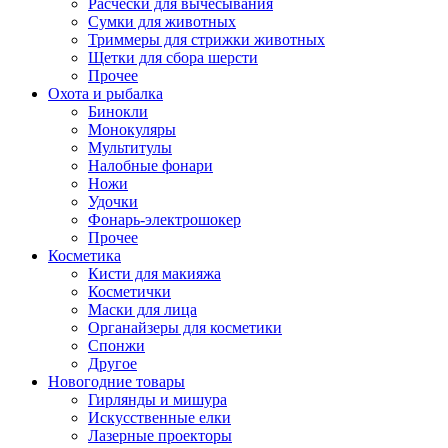
Расчески для вычесывания
Сумки для животных
Триммеры для стрижки животных
Щетки для сбора шерсти
Прочее
Охота и рыбалка
Бинокли
Монокуляры
Мультитулы
Налобные фонари
Ножи
Удочки
Фонарь-электрошокер
Прочее
Косметика
Кисти для макияжа
Косметички
Маски для лица
Органайзеры для косметики
Спонжи
Другое
Новогодние товары
Гирлянды и мишура
Искусственные елки
Лазерные проекторы