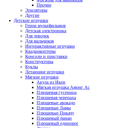
Прочие
Эпиляторы
Другие
Детские игрушки
Герои мультфильмов
Детская электроника
Для девочек
Для мальчиков
Интерактивные игрушки
Квадрокоптеры
Консоли и приставки
Конструкторы
Куклы
Летающие игрушки
Мягкие игрушки
Акула из Икеи
Мягкая игрушка Амонг Ас
Плюшевая гусеница
Плюшевая черепаха
Плюшевые авокадо
Плюшевые Ламы
Плюшевые Пикачу
Плюшевый банан
Плюшевый единорог