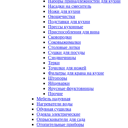
Наборы принадлежностей для кухни
Насадки на смеситель
Ножи для кухни
Овощечистки
Подставки для кухни
Прессы кухонные
Приспособления для вина
Сковородки
Соковыжималки
Столовые лотки
Сушки для посуды
Сэндвичницы
Терки
Точилки для ножей
Фильтры для крана на кухне
Штопоры
Яйцеварки
Ярусные фруктовницы
Прочие
Мебель надувная
Нагреватели воды
Обувная сушилка
Одеяла электрические
Опрыскиватели для сада
Отопительные приборы