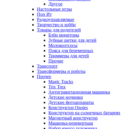
Другое
Настольные игры
Поп Ит
Радиоуправляемые
Творчество и хобби
Товары для родителей
Бэби мониторы
Зубные щетки для детей
Молокоотсосы
Пояса для беременных
Триммеры для детей
Прочие
Транспорт
Трансформеры и роботы
Прочее
Magic Tracks
Trix Trux
Антигравитационная машинка
Детские ночники
Детские фотоаппараты
Конструктор Onoies
Конструктор на солнечных батареях
Магнитный конструктор
Машинка-перевертыш
Набор юного художника