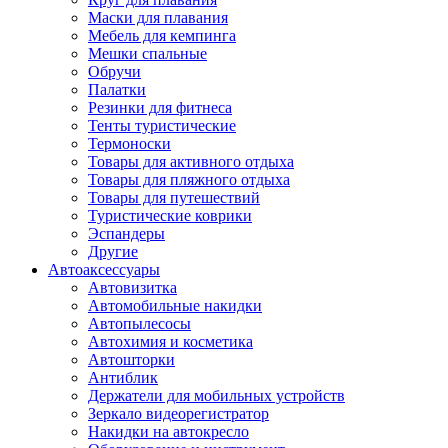
Маски для плавания
Мебель для кемпинга
Мешки спальные
Обручи
Палатки
Резинки для фитнеса
Тенты туристические
Термоноски
Товары для активного отдыха
Товары для пляжного отдыха
Товары для путешествий
Туристические коврики
Эспандеры
Другие
Автоаксессуары
Автовизитка
Автомобильные накидки
Автопылесосы
Автохимия и косметика
Автошторки
Антиблик
Держатели для мобильных устройств
Зеркало видеорегистратор
Накидки на автокресло