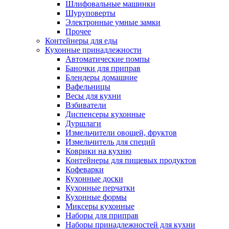
Шлифовальные машинки
Шуруповерты
Электронные умные замки
Прочее
Контейнеры для еды
Кухонные принадлежности
Автоматические помпы
Баночки для приправ
Блендеры домашние
Вафельницы
Весы для кухни
Взбиватели
Диспенсеры кухонные
Дуршлаги
Измельчители овощей, фруктов
Измельчитель для специй
Коврики на кухню
Контейнеры для пищевых продуктов
Кофеварки
Кухонные доски
Кухонные перчатки
Кухонные формы
Миксеры кухонные
Наборы для приправ
Наборы принадлежностей для кухни