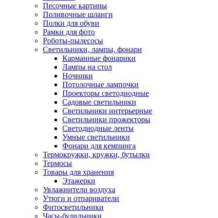
Песочные картины
Поливочные шланги
Полки для обуви
Рамки для фото
Роботы-пылесосы
Светильники, лампы, фонари
Карманные фонарики
Лампы на стол
Ночники
Потолочные лампочки
Проекторы светодиодные
Садовые светильники
Светильники интерьерные
Светильники прожекторы
Светодиодные ленты
Умные светильники
Фонари для кемпинга
Термокружки, кружки, бутылки
Термосы
Товары для хранения
Этажерки
Увлажнители воздуха
Утюги и отпариватели
Фитосветильники
Часы-будильники