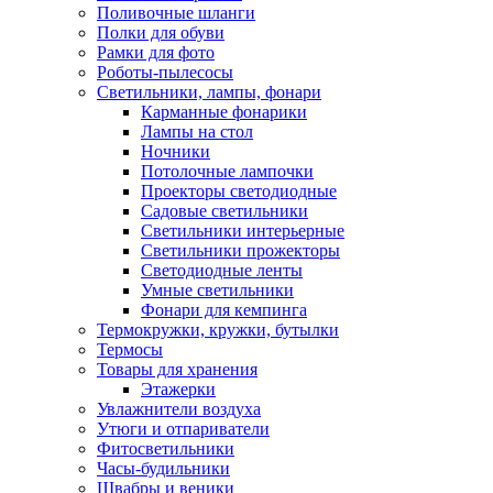
Поливочные шланги
Полки для обуви
Рамки для фото
Роботы-пылесосы
Светильники, лампы, фонари
Карманные фонарики
Лампы на стол
Ночники
Потолочные лампочки
Проекторы светодиодные
Садовые светильники
Светильники интерьерные
Светильники прожекторы
Светодиодные ленты
Умные светильники
Фонари для кемпинга
Термокружки, кружки, бутылки
Термосы
Товары для хранения
Этажерки
Увлажнители воздуха
Утюги и отпариватели
Фитосветильники
Часы-будильники
Швабры и веники