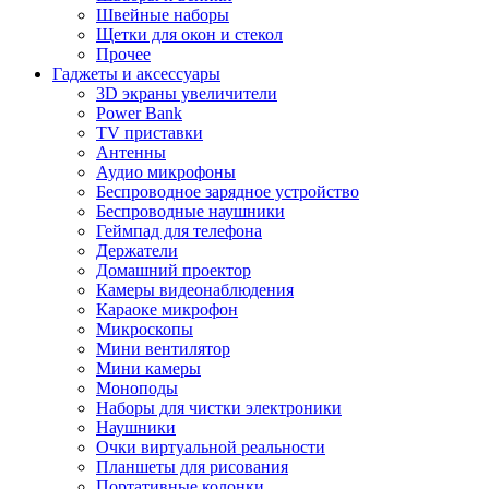
Швейные наборы
Щетки для окон и стекол
Прочее
Гаджеты и аксессуары
3D экраны увеличители
Power Bank
TV приставки
Антенны
Аудио микрофоны
Беспроводное зарядное устройство
Беспроводные наушники
Геймпад для телефона
Держатели
Домашний проектор
Камеры видеонаблюдения
Караоке микрофон
Микроскопы
Мини вентилятор
Мини камеры
Моноподы
Наборы для чистки электроники
Наушники
Очки виртуальной реальности
Планшеты для рисования
Портативные колонки