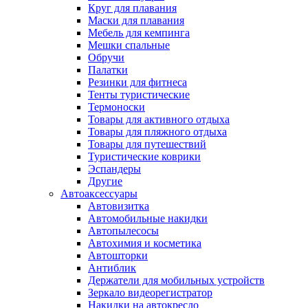
Круг для плавания
Маски для плавания
Мебель для кемпинга
Мешки спальные
Обручи
Палатки
Резинки для фитнеса
Тенты туристические
Термоноски
Товары для активного отдыха
Товары для пляжного отдыха
Товары для путешествий
Туристические коврики
Эспандеры
Другие
Автоаксессуары
Автовизитка
Автомобильные накидки
Автопылесосы
Автохимия и косметика
Автошторки
Антиблик
Держатели для мобильных устройств
Зеркало видеорегистратор
Накидки на автокресло