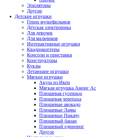
Эпиляторы
Другие
Детские игрушки
Герои мультфильмов
Детская электроника
Для девочек
Для мальчиков
Интерактивные игрушки
Квадрокоптеры
Консоли и приставки
Конструкторы
Куклы
Летающие игрушки
Мягкие игрушки
Акула из Икеи
Мягкая игрушка Амонг Ас
Плюшевая гусеница
Плюшевая черепаха
Плюшевые авокадо
Плюшевые Ламы
Плюшевые Пикачу
Плюшевый банан
Плюшевый единорог
Другое