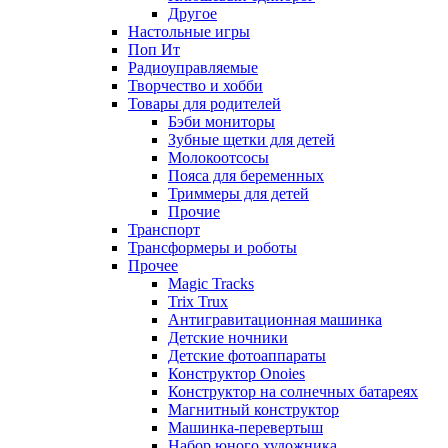
Другое
Настольные игры
Поп Ит
Радиоуправляемые
Творчество и хобби
Товары для родителей
Бэби мониторы
Зубные щетки для детей
Молокоотсосы
Пояса для беременных
Триммеры для детей
Прочие
Транспорт
Трансформеры и роботы
Прочее
Magic Tracks
Trix Trux
Антигравитационная машинка
Детские ночники
Детские фотоаппараты
Конструктор Onoies
Конструктор на солнечных батареях
Магнитный конструктор
Машинка-перевертыш
Набор юного художника