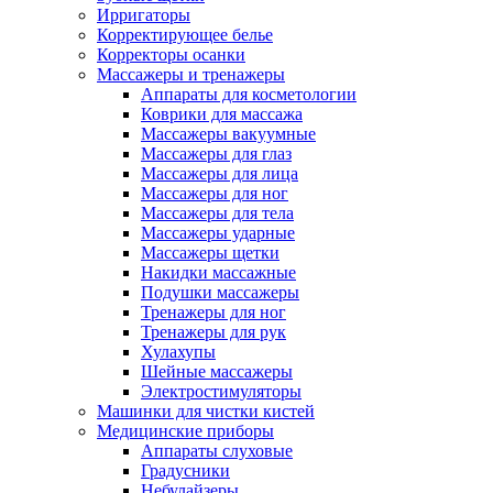
Ирригаторы
Корректирующее белье
Корректоры осанки
Массажеры и тренажеры
Аппараты для косметологии
Коврики для массажа
Массажеры вакуумные
Массажеры для глаз
Массажеры для лица
Массажеры для ног
Массажеры для тела
Массажеры ударные
Массажеры щетки
Накидки массажные
Подушки массажеры
Тренажеры для ног
Тренажеры для рук
Хулахупы
Шейные массажеры
Электростимуляторы
Машинки для чистки кистей
Медицинские приборы
Аппараты слуховые
Градусники
Небулайзеры