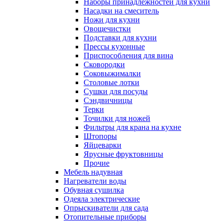
Наборы принадлежностей для кухни
Насадки на смеситель
Ножи для кухни
Овощечистки
Подставки для кухни
Прессы кухонные
Приспособления для вина
Сковородки
Соковыжималки
Столовые лотки
Сушки для посуды
Сэндвичницы
Терки
Точилки для ножей
Фильтры для крана на кухне
Штопоры
Яйцеварки
Ярусные фруктовницы
Прочие
Мебель надувная
Нагреватели воды
Обувная сушилка
Одеяла электрические
Опрыскиватели для сада
Отопительные приборы