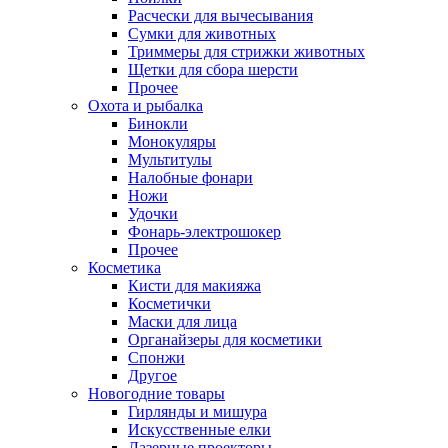
Расчески для вычесывания
Сумки для животных
Триммеры для стрижки животных
Щетки для сбора шерсти
Прочее
Охота и рыбалка
Бинокли
Монокуляры
Мультитулы
Налобные фонари
Ножи
Удочки
Фонарь-электрошокер
Прочее
Косметика
Кисти для макияжа
Косметички
Маски для лица
Органайзеры для косметики
Спонжи
Другое
Новогодние товары
Гирлянды и мишура
Искусственные елки
Лазерные проекторы