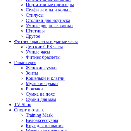
Портативные принтеры
Селфи лампы и кольца
Стилусы
Столики для ноутбука
Умные дверные звонки
Штативы
Другое
Фитнес браслеты и умные часы
Детские GPS часы
Умные часы
Фитнес браслеты
Галантерея
Женские сумки
Зонты
Кошельки и клатчи
Мужские сумки
Рюкзаки
Сумка на пояс
Сумки для мам
TV Shop
Спорт и отдых
Training Mask
Велоаксессуары
Круг для плавания
Маски для плавания