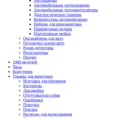
Автозарядки
Автомобильные сигнализации
Автомобильные тепловентиляторы
Диагностические сканеры
Компрессоры автомобильные
Наборы для шиномонтажа
Парковочные радары
Портативные мойки
Органайзеры для авто
Подсветка салона авто
Радар-детекторы
Регистраторы
Прочее
1000 мелочей
Часы
Бижутерия
Товары для животных
Игрушки для питомцев
Когтерезы
Лапомойки
Отпугиватели собак
Ошейники
Поводки
Поилки
Расчески для вычесывания