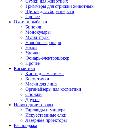
Сумки для животных
Триммеры для стрижки животных
Щетки для сбора шерсти
Прочее
Охота и рыбалка
Бинокли
Монокуляры
Мультитулы
Налобные фонари
Ножи
Удочки
Фонарь-электрошокер
Прочее
Косметика
Кисти для макияжа
Косметички
Маски для лица
Органайзеры для косметики
Спонжи
Другое
Новогодние товары
Гирлянды и мишура
Искусственные елки
Лазерные проекторы
Распродажа