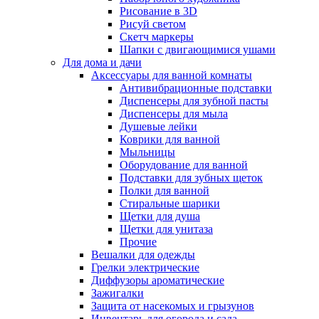
Рисование в 3D
Рисуй светом
Скетч маркеры
Шапки с двигающимися ушами
Для дома и дачи
Аксессуары для ванной комнаты
Антивибрационные подставки
Диспенсеры для зубной пасты
Диспенсеры для мыла
Душевые лейки
Коврики для ванной
Мыльницы
Оборудование для ванной
Подставки для зубных щеток
Полки для ванной
Стиральные шарики
Щетки для душа
Щетки для унитаза
Прочие
Вешалки для одежды
Грелки электрические
Диффузоры ароматические
Зажигалки
Защита от насекомых и грызунов
Инвентарь для огорода и сада