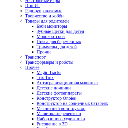
Настольные игры
Поп Ит
Радиоуправляемые
Творчество и хобби
Товары для родителей
Бэби мониторы
Зубные щетки для детей
Молокоотсосы
Пояса для беременных
Триммеры для детей
Прочие
Транспорт
Трансформеры и роботы
Прочее
Magic Tracks
Trix Trux
Антигравитационная машинка
Детские ночники
Детские фотоаппараты
Конструктор Onoies
Конструктор на солнечных батареях
Магнитный конструктор
Машинка-перевертыш
Набор юного художника
Рисование в 3D