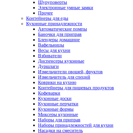
Шуруповерты
Электронные умные замки
Прочее
Контейнеры для еды
Кухонные принадлежности
Автоматические помпы
Баночки для приправ
Блендеры домашние
Вафельницы
Весы для кухни
Взбиватели
Диспенсеры кухонные
Дуршлаги
Измельчители овощей, фруктов
Измельчитель для специй
Коврики на кухню
Контейнеры для пищевых продуктов
Кофеварки
Кухонные доски
Кухонные перчатки
Кухонные формы
Миксеры кухонные
Наборы для приправ
Наборы принадлежностей для кухни
Насадки на смеситель