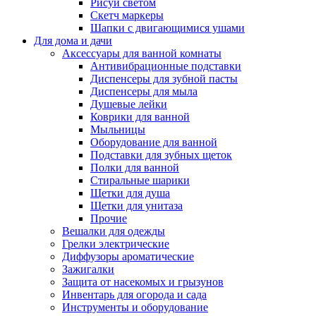
Рисуй светом
Скетч маркеры
Шапки с двигающимися ушами
Для дома и дачи
Аксессуары для ванной комнаты
Антивибрационные подставки
Диспенсеры для зубной пасты
Диспенсеры для мыла
Душевые лейки
Коврики для ванной
Мыльницы
Оборудование для ванной
Подставки для зубных щеток
Полки для ванной
Стиральные шарики
Щетки для душа
Щетки для унитаза
Прочие
Вешалки для одежды
Грелки электрические
Диффузоры ароматические
Зажигалки
Защита от насекомых и грызунов
Инвентарь для огорода и сада
Инструменты и оборудование