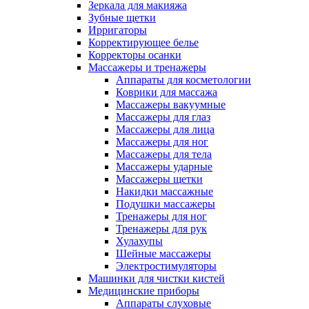
Зеркала для макияжа
Зубные щетки
Ирригаторы
Корректирующее белье
Корректоры осанки
Массажеры и тренажеры
Аппараты для косметологии
Коврики для массажа
Массажеры вакуумные
Массажеры для глаз
Массажеры для лица
Массажеры для ног
Массажеры для тела
Массажеры ударные
Массажеры щетки
Накидки массажные
Подушки массажеры
Тренажеры для ног
Тренажеры для рук
Хулахупы
Шейные массажеры
Электростимуляторы
Машинки для чистки кистей
Медицинские приборы
Аппараты слуховые