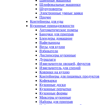
Швейные машинки
Шлифовальные машинки
Шуруповерты
Электронные умные замки
Прочее
Контейнеры для еды
Кухонные принадлежности
Автоматические помпы
Баночки для приправ
Блендеры домашние
Вафельницы
Весы для кухни
Взбиватели
Диспенсеры кухонные
Дуршлаги
Измельчители овощей, фруктов
Измельчитель для специй
Коврики на кухню
Контейнеры для пищевых продуктов
Кофеварки
Кухонные доски
Кухонные перчатки
Кухонные формы
Миксеры кухонные
Наборы для приправ