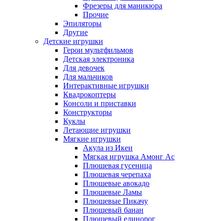
Фрезеры для маникюра
Прочие
Эпиляторы
Другие
Детские игрушки
Герои мультфильмов
Детская электроника
Для девочек
Для мальчиков
Интерактивные игрушки
Квадрокоптеры
Консоли и приставки
Конструкторы
Куклы
Летающие игрушки
Мягкие игрушки
Акула из Икеи
Мягкая игрушка Амонг Ас
Плюшевая гусеница
Плюшевая черепаха
Плюшевые авокадо
Плюшевые Ламы
Плюшевые Пикачу
Плюшевый банан
Плюшевый единорог