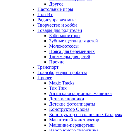
Другое
Настольные игры
Поп Ит
Радиоуправляемые
Творчество и хобби
Товары для родителей
Бэби мониторы
Зубные щетки для детей
Молокоотсосы
Пояса для беременных
Триммеры для детей
Прочие
Транспорт
Трансформеры и роботы
Прочее
Magic Tracks
Trix Trux
Антигравитационная машинка
Детские ночники
Детские фотоаппараты
Конструктор Onoies
Конструктор на солнечных батареях
Магнитный конструктор
Машинка-перевертыш
Набор юного художника