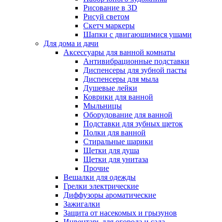
Рисование в 3D
Рисуй светом
Скетч маркеры
Шапки с двигающимися ушами
Для дома и дачи
Аксессуары для ванной комнаты
Антивибрационные подставки
Диспенсеры для зубной пасты
Диспенсеры для мыла
Душевые лейки
Коврики для ванной
Мыльницы
Оборудование для ванной
Подставки для зубных щеток
Полки для ванной
Стиральные шарики
Щетки для душа
Щетки для унитаза
Прочие
Вешалки для одежды
Грелки электрические
Диффузоры ароматические
Зажигалки
Защита от насекомых и грызунов
Инвентарь для огорода и сада