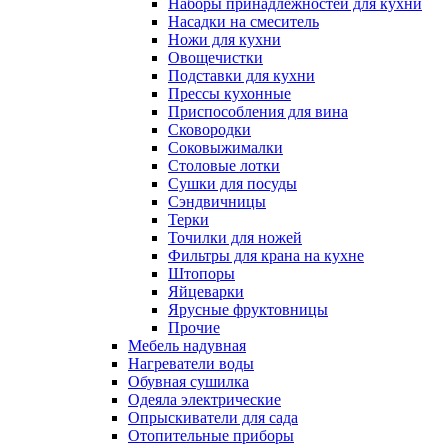
Наборы принадлежностей для кухни
Насадки на смеситель
Ножи для кухни
Овощечистки
Подставки для кухни
Прессы кухонные
Приспособления для вина
Сковородки
Соковыжималки
Столовые лотки
Сушки для посуды
Сэндвичницы
Терки
Точилки для ножей
Фильтры для крана на кухне
Штопоры
Яйцеварки
Ярусные фруктовницы
Прочие
Мебель надувная
Нагреватели воды
Обувная сушилка
Одеяла электрические
Опрыскиватели для сада
Отопительные приборы