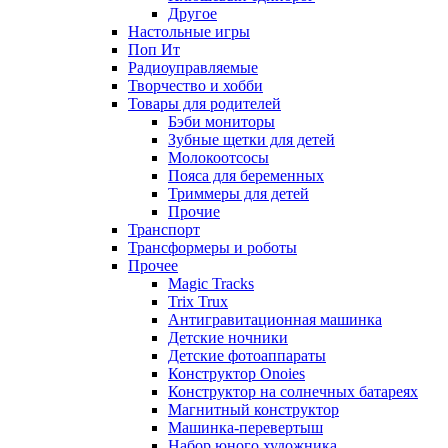
Другое
Настольные игры
Поп Ит
Радиоуправляемые
Творчество и хобби
Товары для родителей
Бэби мониторы
Зубные щетки для детей
Молокоотсосы
Пояса для беременных
Триммеры для детей
Прочие
Транспорт
Трансформеры и роботы
Прочее
Magic Tracks
Trix Trux
Антигравитационная машинка
Детские ночники
Детские фотоаппараты
Конструктор Onoies
Конструктор на солнечных батареях
Магнитный конструктор
Машинка-перевертыш
Набор юного художника