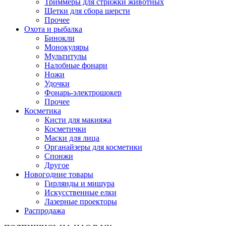
Триммеры для стрижки животных
Щетки для сбора шерсти
Прочее
Охота и рыбалка
Бинокли
Монокуляры
Мультитулы
Налобные фонари
Ножи
Удочки
Фонарь-электрошокер
Прочее
Косметика
Кисти для макияжа
Косметички
Маски для лица
Органайзеры для косметики
Спонжи
Другое
Новогодние товары
Гирлянды и мишура
Искусственные елки
Лазерные проекторы
Распродажа