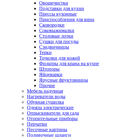
Овощечистки
Подставки для кухни
Прессы кухонные
Приспособления для вина
Сковородки
Соковыжималки
Столовые лотки
Сушки для посуды
Сэндвичницы
Терки
Точилки для ножей
Фильтры для крана на кухне
Штопоры
Яйцеварки
Ярусные фруктовницы
Прочие
Мебель надувная
Нагреватели воды
Обувная сушилка
Одеяла электрические
Опрыскиватели для сада
Отопительные приборы
Перчатки
Песочные картины
Поливочные шланги