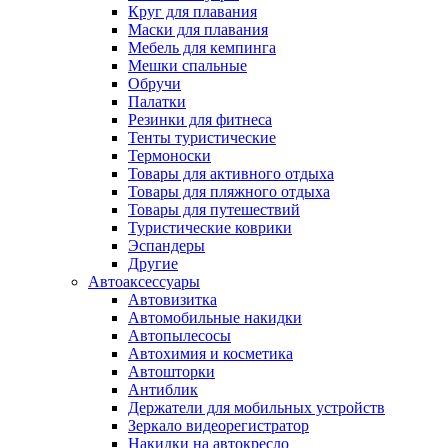
Круг для плавания
Маски для плавания
Мебель для кемпинга
Мешки спальные
Обручи
Палатки
Резинки для фитнеса
Тенты туристические
Термоноски
Товары для активного отдыха
Товары для пляжного отдыха
Товары для путешествий
Туристические коврики
Эспандеры
Другие
Автоаксессуары
Автовизитка
Автомобильные накидки
Автопылесосы
Автохимия и косметика
Автошторки
Антиблик
Держатели для мобильных устройств
Зеркало видеорегистратор
Накидки на автокресло