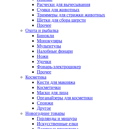
Расчески для вычесывания
Сумки для животных
Триммеры для стрижки животных
Щетки для сбора шерсти
Прочее
Охота и рыбалка
Бинокли
Монокуляры
Мультитулы
Налобные фонари
Ножи
Удочки
Фонарь-электрошокер
Прочее
Косметика
Кисти для макияжа
Косметички
Маски для лица
Органайзеры для косметики
Спонжи
Другое
Новогодние товары
Гирлянды и мишура
Искусственные елки
Лазерные проекторы