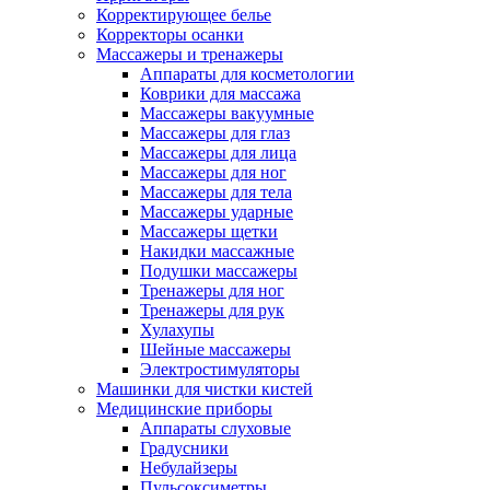
Корректирующее белье
Корректоры осанки
Массажеры и тренажеры
Аппараты для косметологии
Коврики для массажа
Массажеры вакуумные
Массажеры для глаз
Массажеры для лица
Массажеры для ног
Массажеры для тела
Массажеры ударные
Массажеры щетки
Накидки массажные
Подушки массажеры
Тренажеры для ног
Тренажеры для рук
Хулахупы
Шейные массажеры
Электростимуляторы
Машинки для чистки кистей
Медицинские приборы
Аппараты слуховые
Градусники
Небулайзеры
Пульсоксиметры