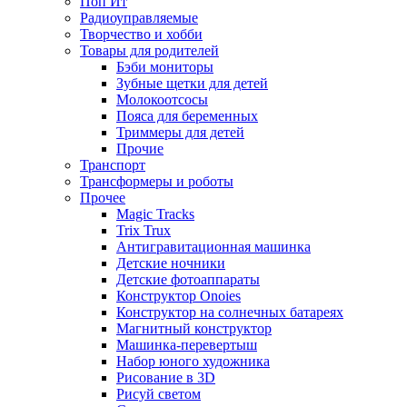
Поп Ит
Радиоуправляемые
Творчество и хобби
Товары для родителей
Бэби мониторы
Зубные щетки для детей
Молокоотсосы
Пояса для беременных
Триммеры для детей
Прочие
Транспорт
Трансформеры и роботы
Прочее
Magic Tracks
Trix Trux
Антигравитационная машинка
Детские ночники
Детские фотоаппараты
Конструктор Onoies
Конструктор на солнечных батареях
Магнитный конструктор
Машинка-перевертыш
Набор юного художника
Рисование в 3D
Рисуй светом