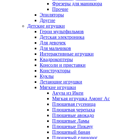
Фрезеры для маникюра
Прочие
Эпиляторы
Другие
Детские игрушки
Герои мультфильмов
Детская электроника
Для девочек
Для мальчиков
Интерактивные игрушки
Квадрокоптеры
Консоли и приставки
Конструкторы
Куклы
Летающие игрушки
Мягкие игрушки
Акула из Икеи
Мягкая игрушка Амонг Ас
Плюшевая гусеница
Плюшевая черепаха
Плюшевые авокадо
Плюшевые Ламы
Плюшевые Пикачу
Плюшевый банан
Плюшевый единорог