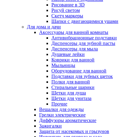
Рисование в 3D
Рисуй светом
Скетч маркеры
Шапки с двигающимися ушами
Для дома и дачи
Аксессуары для ванной комнаты
Антивибрационные подставки
Диспенсеры для зубной пасты
Диспенсеры для мыла
Душевые лейки
Коврики для ванной
Мыльницы
Оборудование для ванной
Подставки для зубных щеток
Полки для ванной
Стиральные шарики
Щетки для душа
Щетки для унитаза
Прочие
Вешалки для одежды
Грелки электрические
Диффузоры ароматические
Зажигалки
Защита от насекомых и грызунов
Инвентарь для огорода и сада