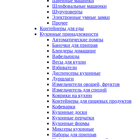
Швейные машинки
Шлифовальные машинки
Шуруповерты
Электронные умные замки
Прочее
Контейнеры для еды
Кухонные принадлежности
Автоматические помпы
Баночки для приправ
Блендеры домашние
Вафельницы
Весы для кухни
Взбиватели
Диспенсеры кухонные
Дуршлаги
Измельчители овощей, фруктов
Измельчитель для специй
Коврики на кухню
Контейнеры для пищевых продуктов
Кофеварки
Кухонные доски
Кухонные перчатки
Кухонные формы
Миксеры кухонные
Наборы для приправ