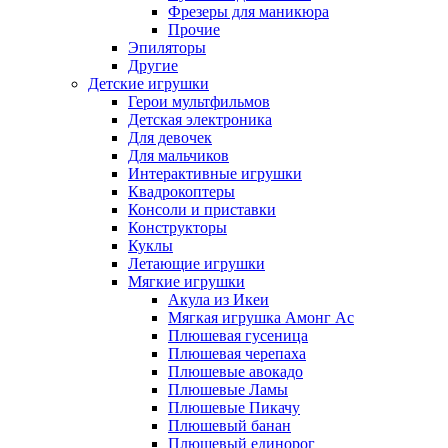
Фрезеры для маникюра
Прочие
Эпиляторы
Другие
Детские игрушки
Герои мультфильмов
Детская электроника
Для девочек
Для мальчиков
Интерактивные игрушки
Квадрокоптеры
Консоли и приставки
Конструкторы
Куклы
Летающие игрушки
Мягкие игрушки
Акула из Икеи
Мягкая игрушка Амонг Ас
Плюшевая гусеница
Плюшевая черепаха
Плюшевые авокадо
Плюшевые Ламы
Плюшевые Пикачу
Плюшевый банан
Плюшевый единорог