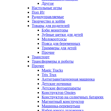
Другое
Настольные игры
Поп Ит
Радиоуправляемые
Творчество и хобби
Товары для родителей
Бэби мониторы
Зубные щетки для детей
Молокоотсосы
Пояса для беременных
Триммеры для детей
Прочие
Транспорт
Трансформеры и роботы
Прочее
Magic Tracks
Trix Trux
Антигравитационная машинка
Детские ночники
Детские фотоаппараты
Конструктор Onoies
Конструктор на солнечных батареях
Магнитный конструктор
Машинка-перевертыш
Набор юного художника