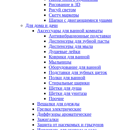
Рисование в 3D
Рисуй светом
Скетч маркеры
Шапки с двигающимися ушами
Для дома и дачи
Аксессуары для ванной комнаты
Антивибрационные подставки
Диспенсеры для зубной пасты
Диспенсеры для мыла
Душевые лейки
Коврики для ванной
Мыльницы
Оборудование для ванной
Подставки для зубных щеток
Полки для ванной
Стиральные шарики
Щетки для душа
Щетки для унитаза
Прочие
Вешалки для одежды
Грелки электрические
Диффузоры ароматические
Зажигалки
Защита от насекомых и грызунов
Инвентарь для огорода и сада