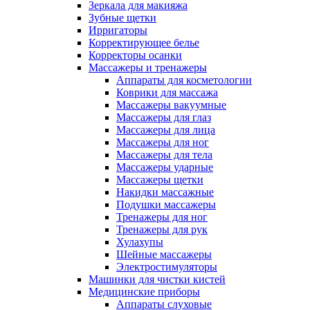
Зеркала для макияжа
Зубные щетки
Ирригаторы
Корректирующее белье
Корректоры осанки
Массажеры и тренажеры
Аппараты для косметологии
Коврики для массажа
Массажеры вакуумные
Массажеры для глаз
Массажеры для лица
Массажеры для ног
Массажеры для тела
Массажеры ударные
Массажеры щетки
Накидки массажные
Подушки массажеры
Тренажеры для ног
Тренажеры для рук
Хулахупы
Шейные массажеры
Электростимуляторы
Машинки для чистки кистей
Медицинские приборы
Аппараты слуховые