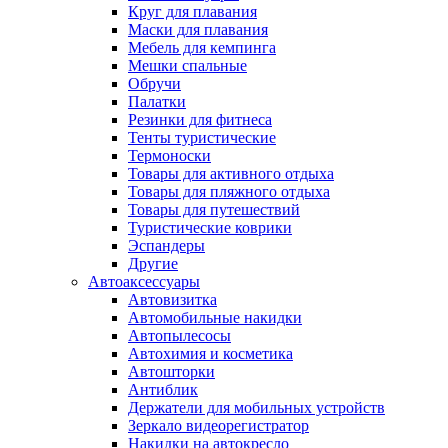
Круг для плавания
Маски для плавания
Мебель для кемпинга
Мешки спальные
Обручи
Палатки
Резинки для фитнеса
Тенты туристические
Термоноски
Товары для активного отдыха
Товары для пляжного отдыха
Товары для путешествий
Туристические коврики
Эспандеры
Другие
Автоаксессуары
Автовизитка
Автомобильные накидки
Автопылесосы
Автохимия и косметика
Автошторки
Антиблик
Держатели для мобильных устройств
Зеркало видеорегистратор
Накидки на автокресло