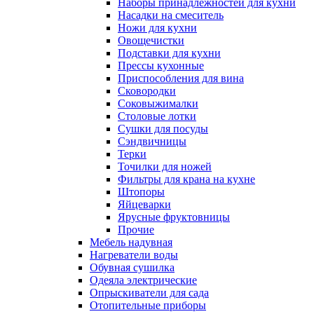
Наборы принадлежностей для кухни
Насадки на смеситель
Ножи для кухни
Овощечистки
Подставки для кухни
Прессы кухонные
Приспособления для вина
Сковородки
Соковыжималки
Столовые лотки
Сушки для посуды
Сэндвичницы
Терки
Точилки для ножей
Фильтры для крана на кухне
Штопоры
Яйцеварки
Ярусные фруктовницы
Прочие
Мебель надувная
Нагреватели воды
Обувная сушилка
Одеяла электрические
Опрыскиватели для сада
Отопительные приборы