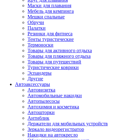
Маски для плавания
Мебель для кемпинга
Мешки спальные
Обручи
Палатки
Резинки для фитнеса
Тенты туристические
Термоноски
Товары для активного отдыха
Товары для пляжного отдыха
Товары для путешествий
Туристические коврики
Эспандеры
Другие
Автоаксессуары
Автовизитка
Автомобильные накидки
Автопылесосы
Автохимия и косметика
Автошторки
Антиблик
Держатели для мобильных устройств
Зеркало видеорегистратор
Накидки на автокресло