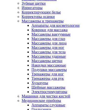
Зубные щетки
Ирригаторы
Корректирующее белье
Корректоры осанки
Массажеры и тренажеры
Аппараты для косметологии
Коврики для массажа
Массажеры вакуумные
Массажеры для глаз
Массажеры для лица
Массажеры для ног
Массажеры для тела
Массажеры ударные
Массажеры щетки
Накидки массажные
Подушки массажеры
Тренажеры для ног
Тренажеры для рук
Хулахупы
Шейные массажеры
Электростимуляторы
Машинки для чистки кистей
Медицинские приборы
Аппараты слуховые
Градусники