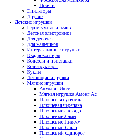
Прочие
Эпиляторы
Другие
Детские игрушки
Герои мультфильмов
Детская электроника
Для девочек
Для мальчиков
Интерактивные игрушки
Квадрокоптеры
Консоли и приставки
Конструкторы
Куклы
Летающие игрушки
Мягкие игрушки
Акула из Икеи
Мягкая игрушка Амонг Ас
Плюшевая гусеница
Плюшевая черепаха
Плюшевые авокадо
Плюшевые Ламы
Плюшевые Пикачу
Плюшевый банан
Плюшевый единорог