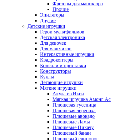
Фрезеры для маникюра
Прочие
Эпиляторы
Другие
Детские игрушки
Герои мультфильмов
Детская электроника
Для девочек
Для мальчиков
Интерактивные игрушки
Квадрокоптеры
Консоли и приставки
Конструкторы
Куклы
Летающие игрушки
Мягкие игрушки
Акула из Икеи
Мягкая игрушка Амонг Ас
Плюшевая гусеница
Плюшевая черепаха
Плюшевые авокадо
Плюшевые Ламы
Плюшевые Пикачу
Плюшевый банан
Плюшевый единорог