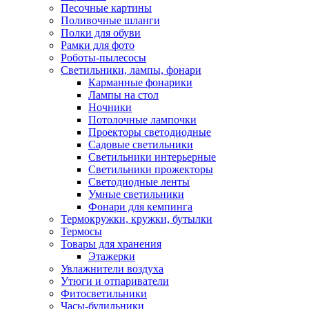
Песочные картины
Поливочные шланги
Полки для обуви
Рамки для фото
Роботы-пылесосы
Светильники, лампы, фонари
Карманные фонарики
Лампы на стол
Ночники
Потолочные лампочки
Проекторы светодиодные
Садовые светильники
Светильники интерьерные
Светильники прожекторы
Светодиодные ленты
Умные светильники
Фонари для кемпинга
Термокружки, кружки, бутылки
Термосы
Товары для хранения
Этажерки
Увлажнители воздуха
Утюги и отпариватели
Фитосветильники
Часы-будильники