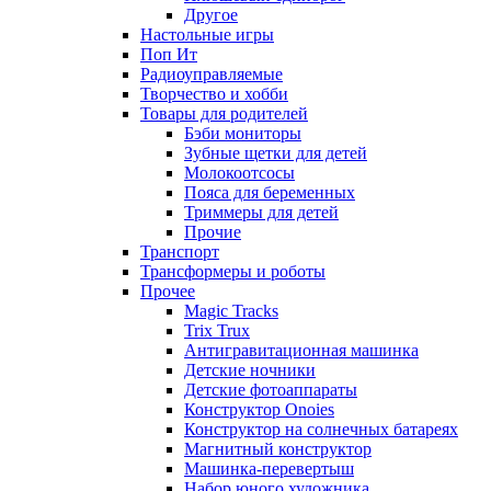
Другое
Настольные игры
Поп Ит
Радиоуправляемые
Творчество и хобби
Товары для родителей
Бэби мониторы
Зубные щетки для детей
Молокоотсосы
Пояса для беременных
Триммеры для детей
Прочие
Транспорт
Трансформеры и роботы
Прочее
Magic Tracks
Trix Trux
Антигравитационная машинка
Детские ночники
Детские фотоаппараты
Конструктор Onoies
Конструктор на солнечных батареях
Магнитный конструктор
Машинка-перевертыш
Набор юного художника