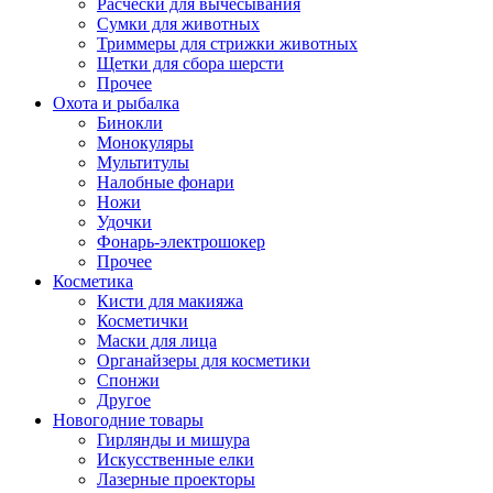
Расчески для вычесывания
Сумки для животных
Триммеры для стрижки животных
Щетки для сбора шерсти
Прочее
Охота и рыбалка
Бинокли
Монокуляры
Мультитулы
Налобные фонари
Ножи
Удочки
Фонарь-электрошокер
Прочее
Косметика
Кисти для макияжа
Косметички
Маски для лица
Органайзеры для косметики
Спонжи
Другое
Новогодние товары
Гирлянды и мишура
Искусственные елки
Лазерные проекторы