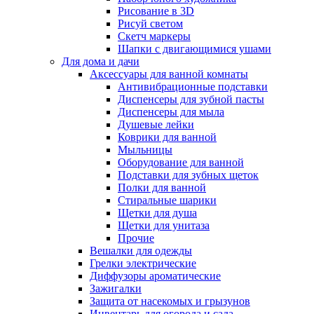
Рисование в 3D
Рисуй светом
Скетч маркеры
Шапки с двигающимися ушами
Для дома и дачи
Аксессуары для ванной комнаты
Антивибрационные подставки
Диспенсеры для зубной пасты
Диспенсеры для мыла
Душевые лейки
Коврики для ванной
Мыльницы
Оборудование для ванной
Подставки для зубных щеток
Полки для ванной
Стиральные шарики
Щетки для душа
Щетки для унитаза
Прочие
Вешалки для одежды
Грелки электрические
Диффузоры ароматические
Зажигалки
Защита от насекомых и грызунов
Инвентарь для огорода и сада