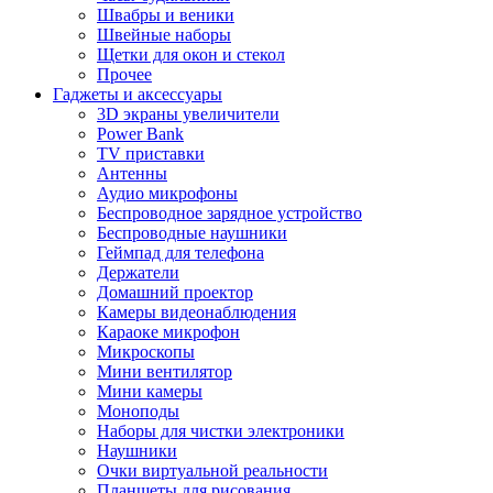
Швабры и веники
Швейные наборы
Щетки для окон и стекол
Прочее
Гаджеты и аксессуары
3D экраны увеличители
Power Bank
TV приставки
Антенны
Аудио микрофоны
Беспроводное зарядное устройство
Беспроводные наушники
Геймпад для телефона
Держатели
Домашний проектор
Камеры видеонаблюдения
Караоке микрофон
Микроскопы
Мини вентилятор
Мини камеры
Моноподы
Наборы для чистки электроники
Наушники
Очки виртуальной реальности
Планшеты для рисования