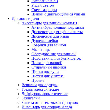
Рисование в 3D
Рисуй светом
Скетч маркеры
Шапки с двигающимися ушами
Для дома и дачи
Аксессуары для ванной комнаты
Антивибрационные подставки
Диспенсеры для зубной пасты
Диспенсеры для мыла
Душевые лейки
Коврики для ванной
Мыльницы
Оборудование для ванной
Подставки для зубных щеток
Полки для ванной
Стиральные шарики
Щетки для душа
Щетки для унитаза
Прочие
Вешалки для одежды
Грелки электрические
Диффузоры ароматические
Зажигалки
Защита от насекомых и грызунов
Инвентарь для огорода и сада