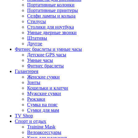
Портативные колонки
Портативные принтеры
Селфи лампы и кольца
Стилусы
Столики для ноутбука
Умные дверные звонки
Штативы
Другое
Фитнес браслеты и умные часы
Детские GPS часы
Умные часы
Фитнес браслеты
Галантерея
Женские сумки
Зонты
Кошельки и клатчи
Мужские сумки
Рюкзаки
Сумка на пояс
Сумки для мам
TV Shop
Спорт и отдых
Training Mask
Велоаксессуары
Круг для плавания