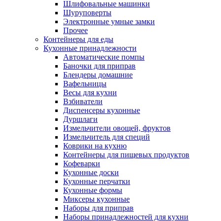
Шлифовальные машинки
Шуруповерты
Электронные умные замки
Прочее
Контейнеры для еды
Кухонные принадлежности
Автоматические помпы
Баночки для приправ
Блендеры домашние
Вафельницы
Весы для кухни
Взбиватели
Диспенсеры кухонные
Дуршлаги
Измельчители овощей, фруктов
Измельчитель для специй
Коврики на кухню
Контейнеры для пищевых продуктов
Кофеварки
Кухонные доски
Кухонные перчатки
Кухонные формы
Миксеры кухонные
Наборы для приправ
Наборы принадлежностей для кухни