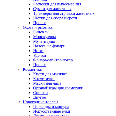
Расчески для вычесывания
Сумки для животных
Триммеры для стрижки животных
Щетки для сбора шерсти
Прочее
Охота и рыбалка
Бинокли
Монокуляры
Мультитулы
Налобные фонари
Ножи
Удочки
Фонарь-электрошокер
Прочее
Косметика
Кисти для макияжа
Косметички
Маски для лица
Органайзеры для косметики
Спонжи
Другое
Новогодние товары
Гирлянды и мишура
Искусственные елки
Лазерные проекторы