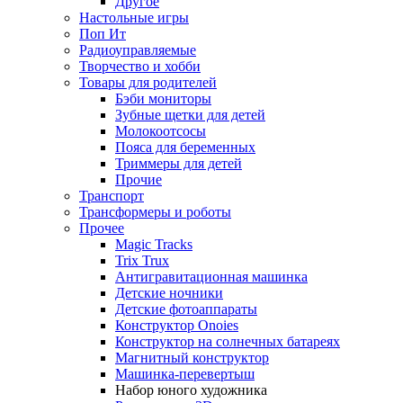
Другое
Настольные игры
Поп Ит
Радиоуправляемые
Творчество и хобби
Товары для родителей
Бэби мониторы
Зубные щетки для детей
Молокоотсосы
Пояса для беременных
Триммеры для детей
Прочие
Транспорт
Трансформеры и роботы
Прочее
Magic Tracks
Trix Trux
Антигравитационная машинка
Детские ночники
Детские фотоаппараты
Конструктор Onoies
Конструктор на солнечных батареях
Магнитный конструктор
Машинка-перевертыш
Набор юного художника