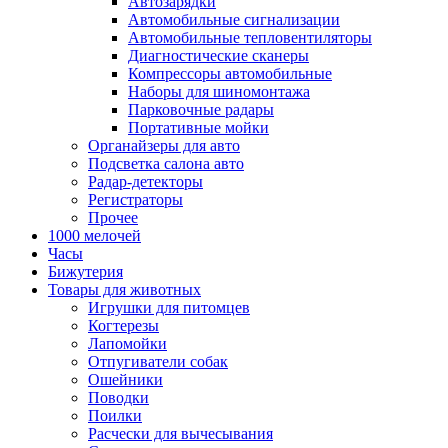
Автозарядки
Автомобильные сигнализации
Автомобильные тепловентиляторы
Диагностические сканеры
Компрессоры автомобильные
Наборы для шиномонтажа
Парковочные радары
Портативные мойки
Органайзеры для авто
Подсветка салона авто
Радар-детекторы
Регистраторы
Прочее
1000 мелочей
Часы
Бижутерия
Товары для животных
Игрушки для питомцев
Когтерезы
Лапомойки
Отпугиватели собак
Ошейники
Поводки
Поилки
Расчески для вычесывания