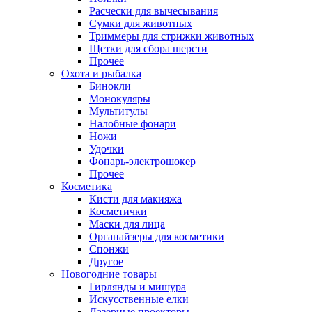
Расчески для вычесывания
Сумки для животных
Триммеры для стрижки животных
Щетки для сбора шерсти
Прочее
Охота и рыбалка
Бинокли
Монокуляры
Мультитулы
Налобные фонари
Ножи
Удочки
Фонарь-электрошокер
Прочее
Косметика
Кисти для макияжа
Косметички
Маски для лица
Органайзеры для косметики
Спонжи
Другое
Новогодние товары
Гирлянды и мишура
Искусственные елки
Лазерные проекторы