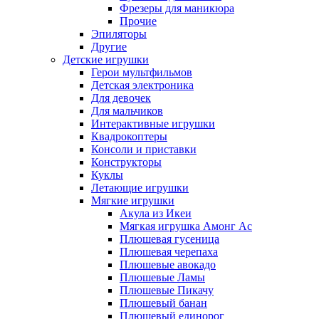
Фрезеры для маникюра
Прочие
Эпиляторы
Другие
Детские игрушки
Герои мультфильмов
Детская электроника
Для девочек
Для мальчиков
Интерактивные игрушки
Квадрокоптеры
Консоли и приставки
Конструкторы
Куклы
Летающие игрушки
Мягкие игрушки
Акула из Икеи
Мягкая игрушка Амонг Ас
Плюшевая гусеница
Плюшевая черепаха
Плюшевые авокадо
Плюшевые Ламы
Плюшевые Пикачу
Плюшевый банан
Плюшевый единорог