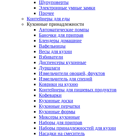
Шуруповерты
Электронные умные замки
Прочее
Контейнеры для еды
Кухонные принадлежности
Автоматические помпы
Баночки для приправ
Блендеры домашние
Вафельницы
Весы для кухни
Взбиватели
Диспенсеры кухонные
Дуршлаги
Измельчители овощей, фруктов
Измельчитель для специй
Коврики на кухню
Контейнеры для пищевых продуктов
Кофеварки
Кухонные доски
Кухонные перчатки
Кухонные формы
Миксеры кухонные
Наборы для приправ
Наборы принадлежностей для кухни
Насадки на смеситель