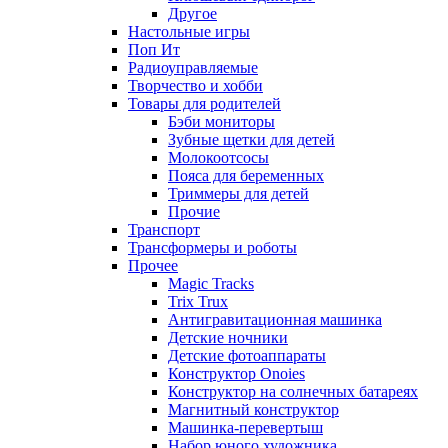
Другое
Настольные игры
Поп Ит
Радиоуправляемые
Творчество и хобби
Товары для родителей
Бэби мониторы
Зубные щетки для детей
Молокоотсосы
Пояса для беременных
Триммеры для детей
Прочие
Транспорт
Трансформеры и роботы
Прочее
Magic Tracks
Trix Trux
Антигравитационная машинка
Детские ночники
Детские фотоаппараты
Конструктор Onoies
Конструктор на солнечных батареях
Магнитный конструктор
Машинка-перевертыш
Набор юного художника