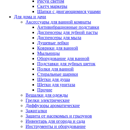
Рисуй светом
Скетч маркеры
Шапки с двигающимися ушами
Для дома и дачи
Аксессуары для ванной комнаты
Антивибрационные подставки
Диспенсеры для зубной пасты
Диспенсеры для мыла
Душевые лейки
Коврики для ванной
Мыльницы
Оборудование для ванной
Подставки для зубных щеток
Полки для ванной
Стиральные шарики
Щетки для душа
Щетки для унитаза
Прочие
Вешалки для одежды
Грелки электрические
Диффузоры ароматические
Зажигалки
Защита от насекомых и грызунов
Инвентарь для огорода и сада
Инструменты и оборудование