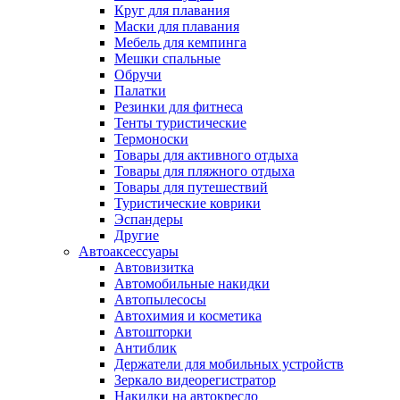
Круг для плавания
Маски для плавания
Мебель для кемпинга
Мешки спальные
Обручи
Палатки
Резинки для фитнеса
Тенты туристические
Термоноски
Товары для активного отдыха
Товары для пляжного отдыха
Товары для путешествий
Туристические коврики
Эспандеры
Другие
Автоаксессуары
Автовизитка
Автомобильные накидки
Автопылесосы
Автохимия и косметика
Автошторки
Антиблик
Держатели для мобильных устройств
Зеркало видеорегистратор
Накидки на автокресло