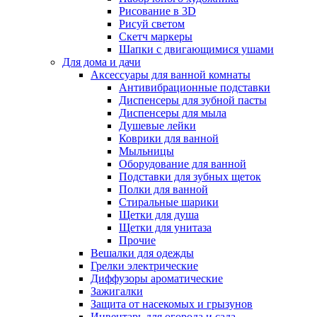
Рисование в 3D
Рисуй светом
Скетч маркеры
Шапки с двигающимися ушами
Для дома и дачи
Аксессуары для ванной комнаты
Антивибрационные подставки
Диспенсеры для зубной пасты
Диспенсеры для мыла
Душевые лейки
Коврики для ванной
Мыльницы
Оборудование для ванной
Подставки для зубных щеток
Полки для ванной
Стиральные шарики
Щетки для душа
Щетки для унитаза
Прочие
Вешалки для одежды
Грелки электрические
Диффузоры ароматические
Зажигалки
Защита от насекомых и грызунов
Инвентарь для огорода и сада