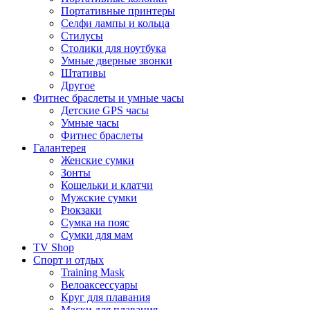
Портативные принтеры
Селфи лампы и кольца
Стилусы
Столики для ноутбука
Умные дверные звонки
Штативы
Другое
Фитнес браслеты и умные часы
Детские GPS часы
Умные часы
Фитнес браслеты
Галантерея
Женские сумки
Зонты
Кошельки и клатчи
Мужские сумки
Рюкзаки
Сумка на пояс
Сумки для мам
TV Shop
Спорт и отдых
Training Mask
Велоаксессуары
Круг для плавания
Маски для плавания