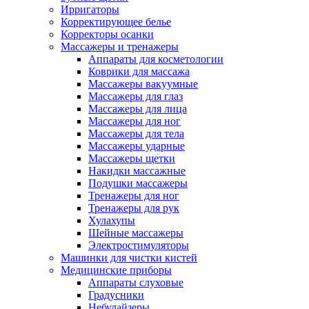
Ирригаторы
Корректирующее белье
Корректоры осанки
Массажеры и тренажеры
Аппараты для косметологии
Коврики для массажа
Массажеры вакуумные
Массажеры для глаз
Массажеры для лица
Массажеры для ног
Массажеры для тела
Массажеры ударные
Массажеры щетки
Накидки массажные
Подушки массажеры
Тренажеры для ног
Тренажеры для рук
Хулахупы
Шейные массажеры
Электростимуляторы
Машинки для чистки кистей
Медицинские приборы
Аппараты слуховые
Градусники
Небулайзеры