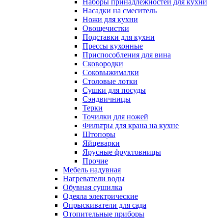
Наборы принадлежностей для кухни
Насадки на смеситель
Ножи для кухни
Овощечистки
Подставки для кухни
Прессы кухонные
Приспособления для вина
Сковородки
Соковыжималки
Столовые лотки
Сушки для посуды
Сэндвичницы
Терки
Точилки для ножей
Фильтры для крана на кухне
Штопоры
Яйцеварки
Ярусные фруктовницы
Прочие
Мебель надувная
Нагреватели воды
Обувная сушилка
Одеяла электрические
Опрыскиватели для сада
Отопительные приборы