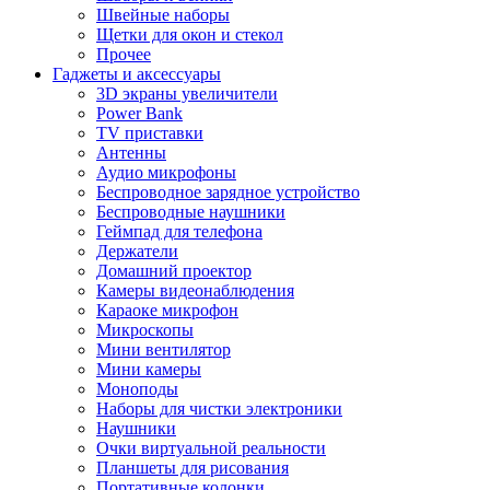
Швейные наборы
Щетки для окон и стекол
Прочее
Гаджеты и аксессуары
3D экраны увеличители
Power Bank
TV приставки
Антенны
Аудио микрофоны
Беспроводное зарядное устройство
Беспроводные наушники
Геймпад для телефона
Держатели
Домашний проектор
Камеры видеонаблюдения
Караоке микрофон
Микроскопы
Мини вентилятор
Мини камеры
Моноподы
Наборы для чистки электроники
Наушники
Очки виртуальной реальности
Планшеты для рисования
Портативные колонки