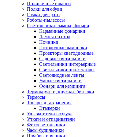
Поливочные шланги
Полки для обуви
Рамки для фото
Роботы-пылесосы
Светильники, лампы, фонари
Карманные фонарики
Лампы на стол
Ночники
Потолочные лампочки
Проекторы светодиодные
Садовые светильники
Светильники интерьерные
Светильники прожекторы
Светодиодные ленты
Умные светильники
Фонари для кемпинга
Термокружки, кружки, бутылки
Термосы
Товары для хранения
Этажерки
Увлажнители воздуха
Утюги и отпариватели
Фитосветильники
Часы-будильники
Швабры и веники