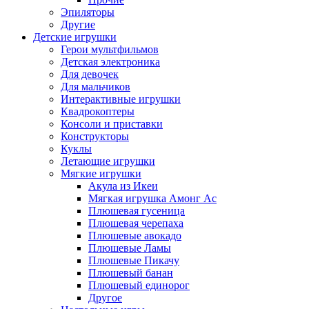
Эпиляторы
Другие
Детские игрушки
Герои мультфильмов
Детская электроника
Для девочек
Для мальчиков
Интерактивные игрушки
Квадрокоптеры
Консоли и приставки
Конструкторы
Куклы
Летающие игрушки
Мягкие игрушки
Акула из Икеи
Мягкая игрушка Амонг Ас
Плюшевая гусеница
Плюшевая черепаха
Плюшевые авокадо
Плюшевые Ламы
Плюшевые Пикачу
Плюшевый банан
Плюшевый единорог
Другое