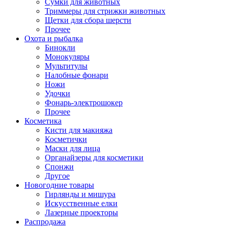
Сумки для животных
Триммеры для стрижки животных
Щетки для сбора шерсти
Прочее
Охота и рыбалка
Бинокли
Монокуляры
Мультитулы
Налобные фонари
Ножи
Удочки
Фонарь-электрошокер
Прочее
Косметика
Кисти для макияжа
Косметички
Маски для лица
Органайзеры для косметики
Спонжи
Другое
Новогодние товары
Гирлянды и мишура
Искусственные елки
Лазерные проекторы
Распродажа