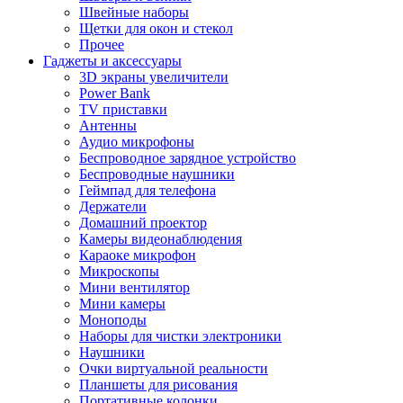
Швейные наборы
Щетки для окон и стекол
Прочее
Гаджеты и аксессуары
3D экраны увеличители
Power Bank
TV приставки
Антенны
Аудио микрофоны
Беспроводное зарядное устройство
Беспроводные наушники
Геймпад для телефона
Держатели
Домашний проектор
Камеры видеонаблюдения
Караоке микрофон
Микроскопы
Мини вентилятор
Мини камеры
Моноподы
Наборы для чистки электроники
Наушники
Очки виртуальной реальности
Планшеты для рисования
Портативные колонки