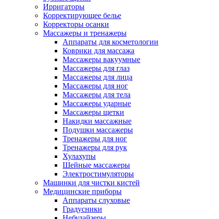
Ирригаторы
Корректирующее белье
Корректоры осанки
Массажеры и тренажеры
Аппараты для косметологии
Коврики для массажа
Массажеры вакуумные
Массажеры для глаз
Массажеры для лица
Массажеры для ног
Массажеры для тела
Массажеры ударные
Массажеры щетки
Накидки массажные
Подушки массажеры
Тренажеры для ног
Тренажеры для рук
Хулахупы
Шейные массажеры
Электростимуляторы
Машинки для чистки кистей
Медицинские приборы
Аппараты слуховые
Градусники
Небулайзеры