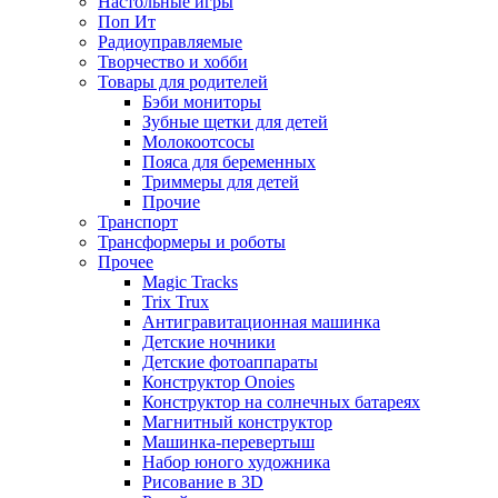
Настольные игры
Поп Ит
Радиоуправляемые
Творчество и хобби
Товары для родителей
Бэби мониторы
Зубные щетки для детей
Молокоотсосы
Пояса для беременных
Триммеры для детей
Прочие
Транспорт
Трансформеры и роботы
Прочее
Magic Tracks
Trix Trux
Антигравитационная машинка
Детские ночники
Детские фотоаппараты
Конструктор Onoies
Конструктор на солнечных батареях
Магнитный конструктор
Машинка-перевертыш
Набор юного художника
Рисование в 3D