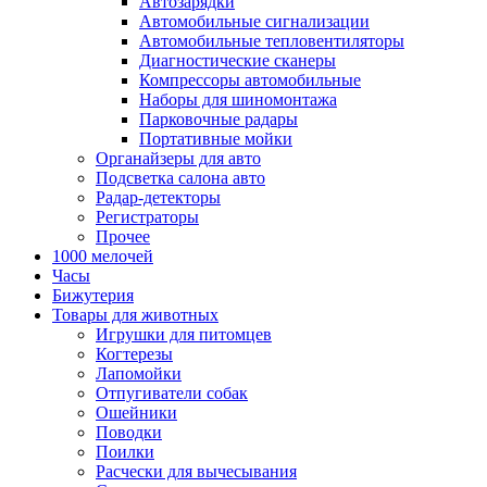
Автозарядки
Автомобильные сигнализации
Автомобильные тепловентиляторы
Диагностические сканеры
Компрессоры автомобильные
Наборы для шиномонтажа
Парковочные радары
Портативные мойки
Органайзеры для авто
Подсветка салона авто
Радар-детекторы
Регистраторы
Прочее
1000 мелочей
Часы
Бижутерия
Товары для животных
Игрушки для питомцев
Когтерезы
Лапомойки
Отпугиватели собак
Ошейники
Поводки
Поилки
Расчески для вычесывания