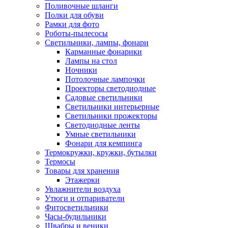
Поливочные шланги
Полки для обуви
Рамки для фото
Роботы-пылесосы
Светильники, лампы, фонари
Карманные фонарики
Лампы на стол
Ночники
Потолочные лампочки
Проекторы светодиодные
Садовые светильники
Светильники интерьерные
Светильники прожекторы
Светодиодные ленты
Умные светильники
Фонари для кемпинга
Термокружки, кружки, бутылки
Термосы
Товары для хранения
Этажерки
Увлажнители воздуха
Утюги и отпариватели
Фитосветильники
Часы-будильники
Швабры и веники