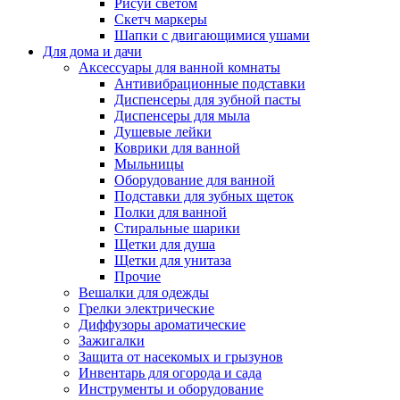
Рисуй светом
Скетч маркеры
Шапки с двигающимися ушами
Для дома и дачи
Аксессуары для ванной комнаты
Антивибрационные подставки
Диспенсеры для зубной пасты
Диспенсеры для мыла
Душевые лейки
Коврики для ванной
Мыльницы
Оборудование для ванной
Подставки для зубных щеток
Полки для ванной
Стиральные шарики
Щетки для душа
Щетки для унитаза
Прочие
Вешалки для одежды
Грелки электрические
Диффузоры ароматические
Зажигалки
Защита от насекомых и грызунов
Инвентарь для огорода и сада
Инструменты и оборудование