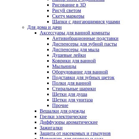
Рисование в 3D
Рисуй светом
Скетч маркеры
Шапки с двигающимися ушами
Для дома и дачи
Аксессуары для ванной комнаты
Антивибрационные подставки
Диспенсеры для зубной пасты
Диспенсеры для мыла
Душевые лейки
Коврики для ванной
Мыльницы
Оборудование для ванной
Подставки для зубных щеток
Полки для ванной
Стиральные шарики
Щетки для душа
Щетки для унитаза
Прочие
Вешалки для одежды
Грелки электрические
Диффузоры ароматические
Зажигалки
Защита от насекомых и грызунов
Инвентарь для огорода и сада