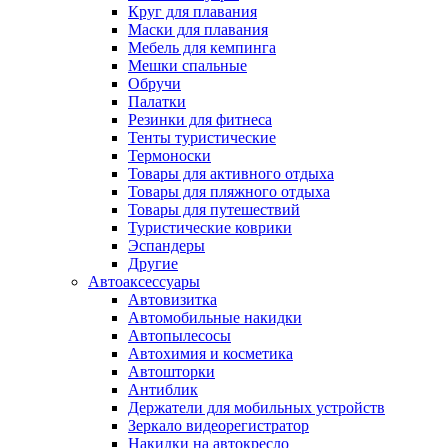
Круг для плавания
Маски для плавания
Мебель для кемпинга
Мешки спальные
Обручи
Палатки
Резинки для фитнеса
Тенты туристические
Термоноски
Товары для активного отдыха
Товары для пляжного отдыха
Товары для путешествий
Туристические коврики
Эспандеры
Другие
Автоаксессуары
Автовизитка
Автомобильные накидки
Автопылесосы
Автохимия и косметика
Автошторки
Антиблик
Держатели для мобильных устройств
Зеркало видеорегистратор
Накидки на автокресло