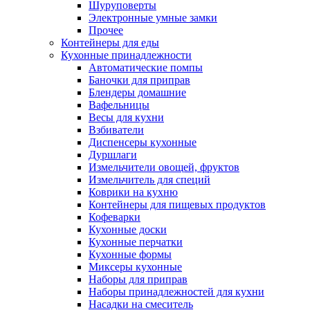
Шуруповерты
Электронные умные замки
Прочее
Контейнеры для еды
Кухонные принадлежности
Автоматические помпы
Баночки для приправ
Блендеры домашние
Вафельницы
Весы для кухни
Взбиватели
Диспенсеры кухонные
Дуршлаги
Измельчители овощей, фруктов
Измельчитель для специй
Коврики на кухню
Контейнеры для пищевых продуктов
Кофеварки
Кухонные доски
Кухонные перчатки
Кухонные формы
Миксеры кухонные
Наборы для приправ
Наборы принадлежностей для кухни
Насадки на смеситель