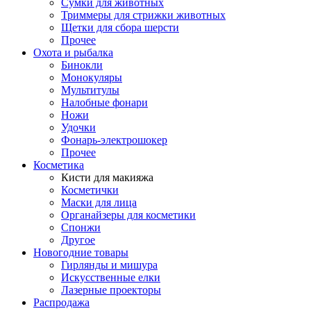
Сумки для животных
Триммеры для стрижки животных
Щетки для сбора шерсти
Прочее
Охота и рыбалка
Бинокли
Монокуляры
Мультитулы
Налобные фонари
Ножи
Удочки
Фонарь-электрошокер
Прочее
Косметика
Кисти для макияжа
Косметички
Маски для лица
Органайзеры для косметики
Спонжи
Другое
Новогодние товары
Гирлянды и мишура
Искусственные елки
Лазерные проекторы
Распродажа