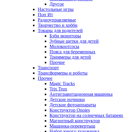
Другое
Настольные игры
Поп Ит
Радиоуправляемые
Творчество и хобби
Товары для родителей
Бэби мониторы
Зубные щетки для детей
Молокоотсосы
Пояса для беременных
Триммеры для детей
Прочие
Транспорт
Трансформеры и роботы
Прочее
Magic Tracks
Trix Trux
Антигравитационная машинка
Детские ночники
Детские фотоаппараты
Конструктор Onoies
Конструктор на солнечных батареях
Магнитный конструктор
Машинка-перевертыш
Набор юного художника