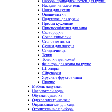
Наборы принадлежностей для кухни
Насадки на смеситель
Ножи для кухни
Овощечистки
Подставки для кухни
Прессы кухонные
Приспособления для вина
Сковородки
Соковыжималки
Столовые лотки
Сушки для посуды
Сэндвичницы
Терки
Точилки для ножей
Фильтры для крана на кухне
Штопоры
Яйцеварки
Ярусные фруктовницы
Прочие
Мебель надувная
Нагреватели воды
Обувная сушилка
Одеяла электрические
Опрыскиватели для сада
Отопительные приборы