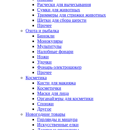
Расчески для вычесывания
Сумки для животных
Триммеры для стрижки животных
Щетки для сбора шерсти
Прочее
Охота и рыбалка
Бинокли
Монокуляры
Мультитулы
Налобные фонари
Ножи
Удочки
Фонарь-электрошокер
Прочее
Косметика
Кисти для макияжа
Косметички
Маски для лица
Органайзеры для косметики
Спонжи
Другое
Новогодние товары
Гирлянды и мишура
Искусственные елки
Лазерные проекторы