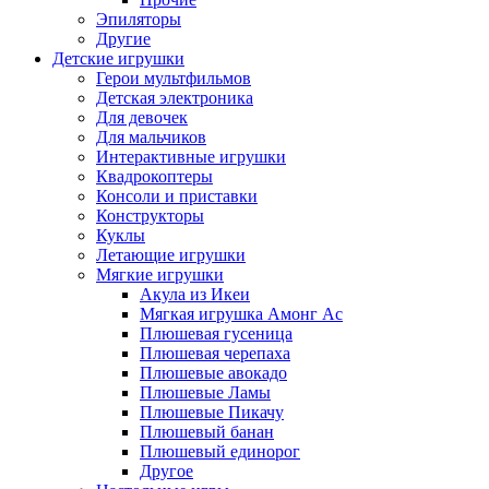
Эпиляторы
Другие
Детские игрушки
Герои мультфильмов
Детская электроника
Для девочек
Для мальчиков
Интерактивные игрушки
Квадрокоптеры
Консоли и приставки
Конструкторы
Куклы
Летающие игрушки
Мягкие игрушки
Акула из Икеи
Мягкая игрушка Амонг Ас
Плюшевая гусеница
Плюшевая черепаха
Плюшевые авокадо
Плюшевые Ламы
Плюшевые Пикачу
Плюшевый банан
Плюшевый единорог
Другое