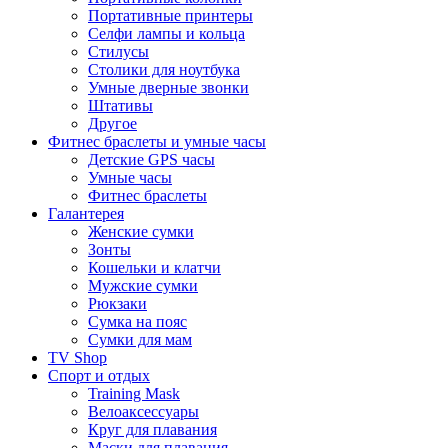
Портативные принтеры
Селфи лампы и кольца
Стилусы
Столики для ноутбука
Умные дверные звонки
Штативы
Другое
Фитнес браслеты и умные часы
Детские GPS часы
Умные часы
Фитнес браслеты
Галантерея
Женские сумки
Зонты
Кошельки и клатчи
Мужские сумки
Рюкзаки
Сумка на пояс
Сумки для мам
TV Shop
Спорт и отдых
Training Mask
Велоаксессуары
Круг для плавания
Маски для плавания