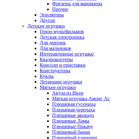
Фрезеры для маникюра
Прочие
Эпиляторы
Другие
Детские игрушки
Герои мультфильмов
Детская электроника
Для девочек
Для мальчиков
Интерактивные игрушки
Квадрокоптеры
Консоли и приставки
Конструкторы
Куклы
Летающие игрушки
Мягкие игрушки
Акула из Икеи
Мягкая игрушка Амонг Ас
Плюшевая гусеница
Плюшевая черепаха
Плюшевые авокадо
Плюшевые Ламы
Плюшевые Пикачу
Плюшевый банан
Плюшевый единорог