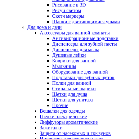
Рисование в 3D
Рисуй светом
Скетч маркеры
Шапки с двигающимися ушами
Для дома и дачи
Аксессуары для ванной комнаты
Антивибрационные подставки
Диспенсеры для зубной пасты
Диспенсеры для мыла
Душевые лейки
Коврики для ванной
Мыльницы
Оборудование для ванной
Подставки для зубных щеток
Полки для ванной
Стиральные шарики
Щетки для душа
Щетки для унитаза
Прочие
Вешалки для одежды
Грелки электрические
Диффузоры ароматические
Зажигалки
Защита от насекомых и грызунов
Инвентарь для огорода и сада