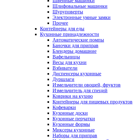
Швейные машинки
Шлифовальные машинки
Шуруповерты
Электронные умные замки
Прочее
Контейнеры для еды
Кухонные принадлежности
Автоматические помпы
Баночки для приправ
Блендеры домашние
Вафельницы
Весы для кухни
Взбиватели
Диспенсеры кухонные
Дуршлаги
Измельчители овощей, фруктов
Измельчитель для специй
Коврики на кухню
Контейнеры для пищевых продуктов
Кофеварки
Кухонные доски
Кухонные перчатки
Кухонные формы
Миксеры кухонные
Наборы для приправ