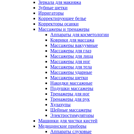
Зеркала для макияжа
Зубные щетки
Ирригаторы
Корректирующее белье
Корректоры осанки
Массажеры и тренажеры
Аппараты для косметологии
Коврики для массажа
Массажеры вакуумные
Массажеры для глаз
Массажеры для лица
Массажеры для ног
Массажеры для тела
Массажеры ударные
Массажеры щетки
Накидки массажные
Подушки массажеры
Тренажеры для ног
Тренажеры для рук
Хулахупы
Шейные массажеры
Электростимуляторы
Машинки для чистки кистей
Медицинские приборы
Аппараты слуховые