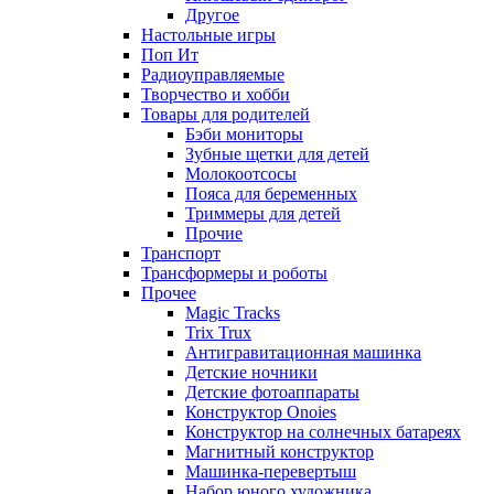
Другое
Настольные игры
Поп Ит
Радиоуправляемые
Творчество и хобби
Товары для родителей
Бэби мониторы
Зубные щетки для детей
Молокоотсосы
Пояса для беременных
Триммеры для детей
Прочие
Транспорт
Трансформеры и роботы
Прочее
Magic Tracks
Trix Trux
Антигравитационная машинка
Детские ночники
Детские фотоаппараты
Конструктор Onoies
Конструктор на солнечных батареях
Магнитный конструктор
Машинка-перевертыш
Набор юного художника