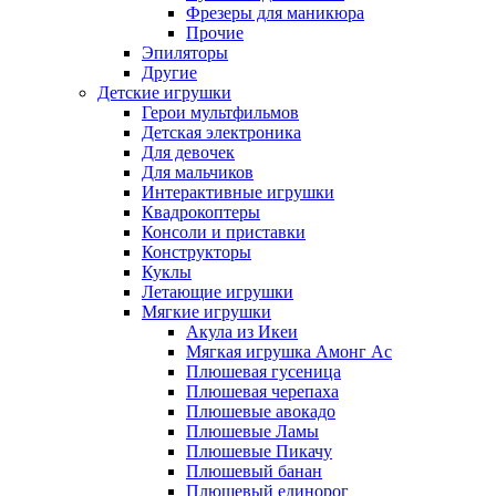
Фрезеры для маникюра
Прочие
Эпиляторы
Другие
Детские игрушки
Герои мультфильмов
Детская электроника
Для девочек
Для мальчиков
Интерактивные игрушки
Квадрокоптеры
Консоли и приставки
Конструкторы
Куклы
Летающие игрушки
Мягкие игрушки
Акула из Икеи
Мягкая игрушка Амонг Ас
Плюшевая гусеница
Плюшевая черепаха
Плюшевые авокадо
Плюшевые Ламы
Плюшевые Пикачу
Плюшевый банан
Плюшевый единорог