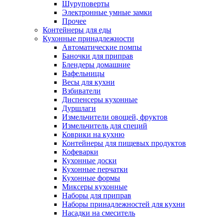
Шуруповерты
Электронные умные замки
Прочее
Контейнеры для еды
Кухонные принадлежности
Автоматические помпы
Баночки для приправ
Блендеры домашние
Вафельницы
Весы для кухни
Взбиватели
Диспенсеры кухонные
Дуршлаги
Измельчители овощей, фруктов
Измельчитель для специй
Коврики на кухню
Контейнеры для пищевых продуктов
Кофеварки
Кухонные доски
Кухонные перчатки
Кухонные формы
Миксеры кухонные
Наборы для приправ
Наборы принадлежностей для кухни
Насадки на смеситель