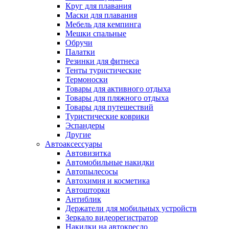
Круг для плавания
Маски для плавания
Мебель для кемпинга
Мешки спальные
Обручи
Палатки
Резинки для фитнеса
Тенты туристические
Термоноски
Товары для активного отдыха
Товары для пляжного отдыха
Товары для путешествий
Туристические коврики
Эспандеры
Другие
Автоаксессуары
Автовизитка
Автомобильные накидки
Автопылесосы
Автохимия и косметика
Автошторки
Антиблик
Держатели для мобильных устройств
Зеркало видеорегистратор
Накидки на автокресло