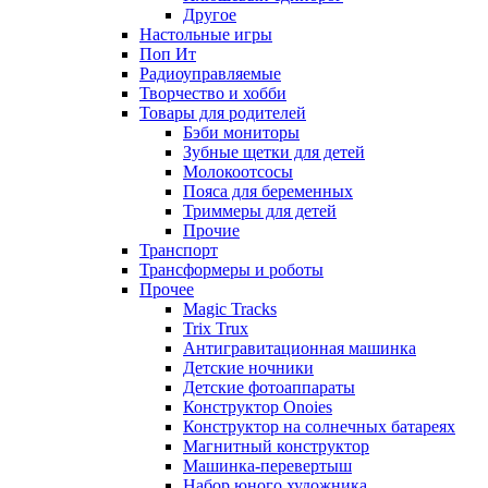
Другое
Настольные игры
Поп Ит
Радиоуправляемые
Творчество и хобби
Товары для родителей
Бэби мониторы
Зубные щетки для детей
Молокоотсосы
Пояса для беременных
Триммеры для детей
Прочие
Транспорт
Трансформеры и роботы
Прочее
Magic Tracks
Trix Trux
Антигравитационная машинка
Детские ночники
Детские фотоаппараты
Конструктор Onoies
Конструктор на солнечных батареях
Магнитный конструктор
Машинка-перевертыш
Набор юного художника