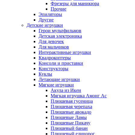
Фрезеры для маникюра
Прочие
Эпиляторы
Другие
Детские игрушки
Герои мультфильмов
Детская электроника
Для девочек
Для мальчиков
Интерактивные игрушки
Квадрокоптеры
Консоли и приставки
Конструкторы
Куклы
Летающие игрушки
Мягкие игрушки
Акула из Икеи
Мягкая игрушка Амонг Ас
Плюшевая гусеница
Плюшевая черепаха
Плюшевые авокадо
Плюшевые Ламы
Плюшевые Пикачу
Плюшевый банан
Плюшевый единорог