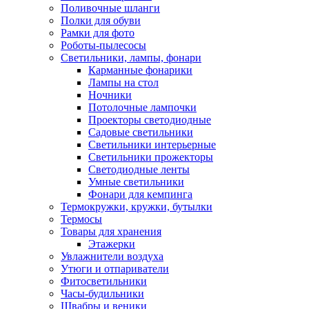
Поливочные шланги
Полки для обуви
Рамки для фото
Роботы-пылесосы
Светильники, лампы, фонари
Карманные фонарики
Лампы на стол
Ночники
Потолочные лампочки
Проекторы светодиодные
Садовые светильники
Светильники интерьерные
Светильники прожекторы
Светодиодные ленты
Умные светильники
Фонари для кемпинга
Термокружки, кружки, бутылки
Термосы
Товары для хранения
Этажерки
Увлажнители воздуха
Утюги и отпариватели
Фитосветильники
Часы-будильники
Швабры и веники