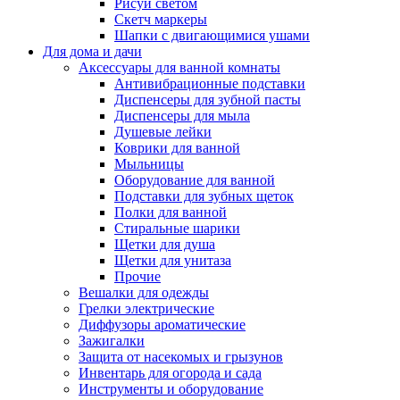
Рисуй светом
Скетч маркеры
Шапки с двигающимися ушами
Для дома и дачи
Аксессуары для ванной комнаты
Антивибрационные подставки
Диспенсеры для зубной пасты
Диспенсеры для мыла
Душевые лейки
Коврики для ванной
Мыльницы
Оборудование для ванной
Подставки для зубных щеток
Полки для ванной
Стиральные шарики
Щетки для душа
Щетки для унитаза
Прочие
Вешалки для одежды
Грелки электрические
Диффузоры ароматические
Зажигалки
Защита от насекомых и грызунов
Инвентарь для огорода и сада
Инструменты и оборудование