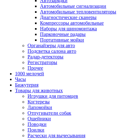
Автозарядки
Автомобильные сигнализации
Автомобильные тепловентиляторы
Диагностические сканеры
Компрессоры автомобильные
Наборы для шиномонтажа
Парковочные радары
Портативные мойки
Органайзеры для авто
Подсветка салона авто
Радар-детекторы
Регистраторы
Прочее
1000 мелочей
Часы
Бижутерия
Товары для животных
Игрушки для питомцев
Когтерезы
Лапомойки
Отпугиватели собак
Ошейники
Поводки
Поилки
Расчески для вычесывания