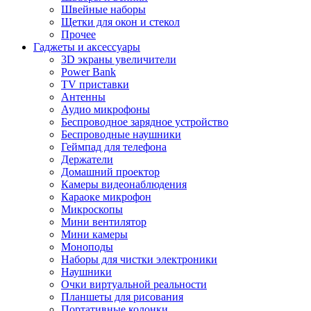
Швейные наборы
Щетки для окон и стекол
Прочее
Гаджеты и аксессуары
3D экраны увеличители
Power Bank
TV приставки
Антенны
Аудио микрофоны
Беспроводное зарядное устройство
Беспроводные наушники
Геймпад для телефона
Держатели
Домашний проектор
Камеры видеонаблюдения
Караоке микрофон
Микроскопы
Мини вентилятор
Мини камеры
Моноподы
Наборы для чистки электроники
Наушники
Очки виртуальной реальности
Планшеты для рисования
Портативные колонки