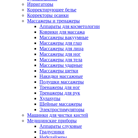
Ирригаторы
Корректирующее белье
Корректоры осанки
Массажеры и тренажеры
Аппараты для косметологии
Коврики для массажа
Массажеры вакуумные
Массажеры для глаз
Массажеры для лица
Массажеры для ног
Массажеры для тела
Массажеры ударные
Массажеры щетки
Накидки массажные
Подушки массажеры
Тренажеры для ног
Тренажеры для рук
Хулахупы
Шейные массажеры
Электростимуляторы
Машинки для чистки кистей
Медицинские приборы
Аппараты слуховые
Градусники
Небулайзеры