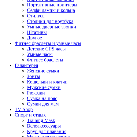
Портативные принтеры
Селфи лампы и кольца
Стилусы
Столики для ноутбука
Умные дверные звонки
Штативы
Другое
Фитнес браслеты и умные часы
Детские GPS часы
Умные часы
Фитнес браслеты
Галантерея
Женские сумки
Зонты
Кошельки и клатчи
Мужские сумки
Рюкзаки
Сумка на пояс
Сумки для мам
TV Shop
Спорт и отдых
Training Mask
Велоаксессуары
Круг для плавания
Маски для плавания