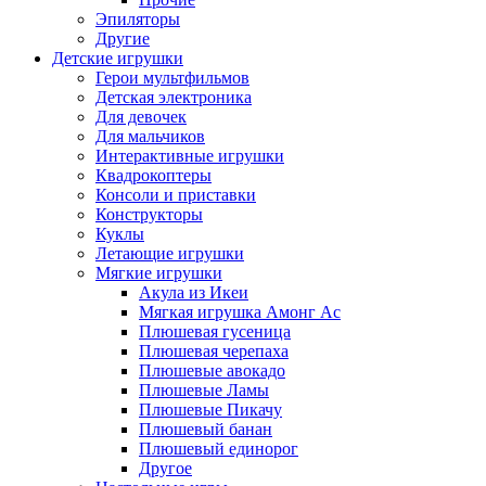
Эпиляторы
Другие
Детские игрушки
Герои мультфильмов
Детская электроника
Для девочек
Для мальчиков
Интерактивные игрушки
Квадрокоптеры
Консоли и приставки
Конструкторы
Куклы
Летающие игрушки
Мягкие игрушки
Акула из Икеи
Мягкая игрушка Амонг Ас
Плюшевая гусеница
Плюшевая черепаха
Плюшевые авокадо
Плюшевые Ламы
Плюшевые Пикачу
Плюшевый банан
Плюшевый единорог
Другое