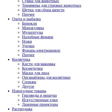
Сумки для животных
Триммеры для стрижки животных
Щетки для сбора шерсти
Прочее
Охота и рыбалка
Бинокли
Монокуляры
Мультитулы
Налобные фонари
Ножи
Удочки
Фонарь-электрошокер
Прочее
Косметика
Кисти для макияжа
Косметички
Маски для лица
Органайзеры для косметики
Спонжи
Другое
Новогодние товары
Гирлянды и мишура
Искусственные елки
Лазерные проекторы
Распродажа