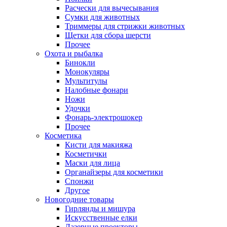
Расчески для вычесывания
Сумки для животных
Триммеры для стрижки животных
Щетки для сбора шерсти
Прочее
Охота и рыбалка
Бинокли
Монокуляры
Мультитулы
Налобные фонари
Ножи
Удочки
Фонарь-электрошокер
Прочее
Косметика
Кисти для макияжа
Косметички
Маски для лица
Органайзеры для косметики
Спонжи
Другое
Новогодние товары
Гирлянды и мишура
Искусственные елки
Лазерные проекторы