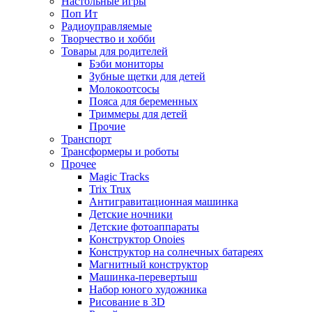
Настольные игры
Поп Ит
Радиоуправляемые
Творчество и хобби
Товары для родителей
Бэби мониторы
Зубные щетки для детей
Молокоотсосы
Пояса для беременных
Триммеры для детей
Прочие
Транспорт
Трансформеры и роботы
Прочее
Magic Tracks
Trix Trux
Антигравитационная машинка
Детские ночники
Детские фотоаппараты
Конструктор Onoies
Конструктор на солнечных батареях
Магнитный конструктор
Машинка-перевертыш
Набор юного художника
Рисование в 3D