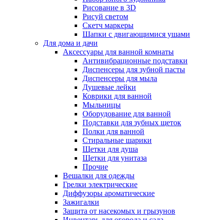
Рисование в 3D
Рисуй светом
Скетч маркеры
Шапки с двигающимися ушами
Для дома и дачи
Аксессуары для ванной комнаты
Антивибрационные подставки
Диспенсеры для зубной пасты
Диспенсеры для мыла
Душевые лейки
Коврики для ванной
Мыльницы
Оборудование для ванной
Подставки для зубных щеток
Полки для ванной
Стиральные шарики
Щетки для душа
Щетки для унитаза
Прочие
Вешалки для одежды
Грелки электрические
Диффузоры ароматические
Зажигалки
Защита от насекомых и грызунов
Инвентарь для огорода и сада