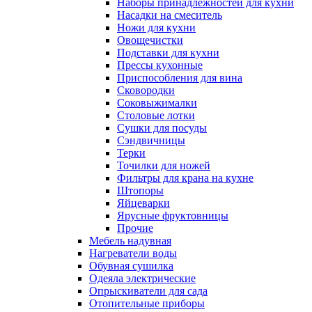
Наборы принадлежностей для кухни
Насадки на смеситель
Ножи для кухни
Овощечистки
Подставки для кухни
Прессы кухонные
Приспособления для вина
Сковородки
Соковыжималки
Столовые лотки
Сушки для посуды
Сэндвичницы
Терки
Точилки для ножей
Фильтры для крана на кухне
Штопоры
Яйцеварки
Ярусные фруктовницы
Прочие
Мебель надувная
Нагреватели воды
Обувная сушилка
Одеяла электрические
Опрыскиватели для сада
Отопительные приборы