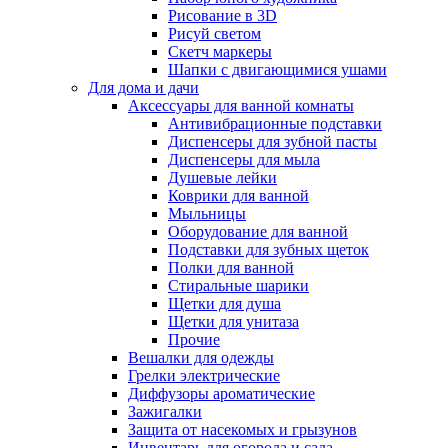
Рисование в 3D
Рисуй светом
Скетч маркеры
Шапки с двигающимися ушами
Для дома и дачи
Аксессуары для ванной комнаты
Антивибрационные подставки
Диспенсеры для зубной пасты
Диспенсеры для мыла
Душевые лейки
Коврики для ванной
Мыльницы
Оборудование для ванной
Подставки для зубных щеток
Полки для ванной
Стиральные шарики
Щетки для душа
Щетки для унитаза
Прочие
Вешалки для одежды
Грелки электрические
Диффузоры ароматические
Зажигалки
Защита от насекомых и грызунов
Инвентарь для огорода и сада