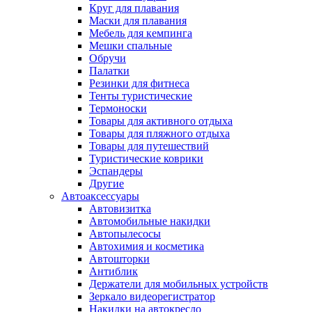
Круг для плавания
Маски для плавания
Мебель для кемпинга
Мешки спальные
Обручи
Палатки
Резинки для фитнеса
Тенты туристические
Термоноски
Товары для активного отдыха
Товары для пляжного отдыха
Товары для путешествий
Туристические коврики
Эспандеры
Другие
Автоаксессуары
Автовизитка
Автомобильные накидки
Автопылесосы
Автохимия и косметика
Автошторки
Антиблик
Держатели для мобильных устройств
Зеркало видеорегистратор
Накидки на автокресло