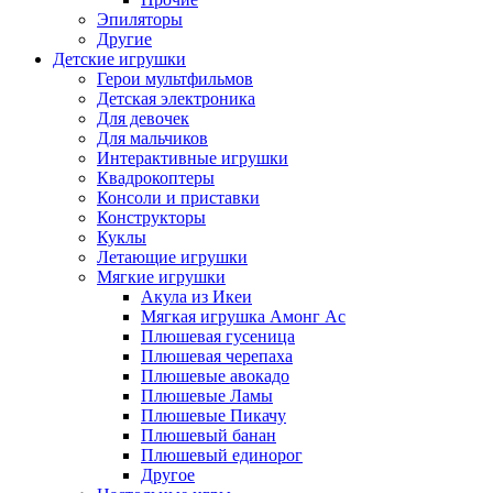
Эпиляторы
Другие
Детские игрушки
Герои мультфильмов
Детская электроника
Для девочек
Для мальчиков
Интерактивные игрушки
Квадрокоптеры
Консоли и приставки
Конструкторы
Куклы
Летающие игрушки
Мягкие игрушки
Акула из Икеи
Мягкая игрушка Амонг Ас
Плюшевая гусеница
Плюшевая черепаха
Плюшевые авокадо
Плюшевые Ламы
Плюшевые Пикачу
Плюшевый банан
Плюшевый единорог
Другое