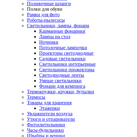
Поливочные шланги
Полки для обуви
Рамки для фото
Роботы-пылесосы
Светильники, лампы, фонари
Карманные фонарики
Лампы на стол
Ночники
Потолочные лампочки
Проекторы светодиодные
Садовые светильники
Светильники интерьерные
Светильники прожекторы
Светодиодные ленты
Умные светильники
Фонари для кемпинга
Термокружки, кружки, бутылки
Термосы
Товары для хранения
Этажерки
Увлажнители воздуха
Утюги и отпариватели
Фитосветильники
Часы-будильники
Швабры и веники