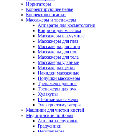
Ирригаторы
Корректирующее белье
Корректоры осанки
Массажеры и тренажеры
Аппараты для косметологии
Коврики для массажа
Массажеры вакуумные
Массажеры для глаз
Массажеры для лица
Массажеры для ног
Массажеры для тела
Массажеры ударные
Массажеры щетки
Накидки массажные
Подушки массажеры
Тренажеры для ног
Тренажеры для рук
Хулахупы
Шейные массажеры
Электростимуляторы
Машинки для чистки кистей
Медицинские приборы
Аппараты слуховые
Градусники
Небулайзеры