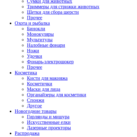
Сумки для животных
Триммеры для стрижки животных
Щетки для сбора шерсти
Прочее
Охота и рыбалка
Бинокли
Монокуляры
Мультитулы
Налобные фонари
Ножи
Удочки
Фонарь-электрошокер
Прочее
Косметика
Кисти для макияжа
Косметички
Маски для лица
Органайзеры для косметики
Спонжи
Другое
Новогодние товары
Гирлянды и мишура
Искусственные елки
Лазерные проекторы
Распродажа