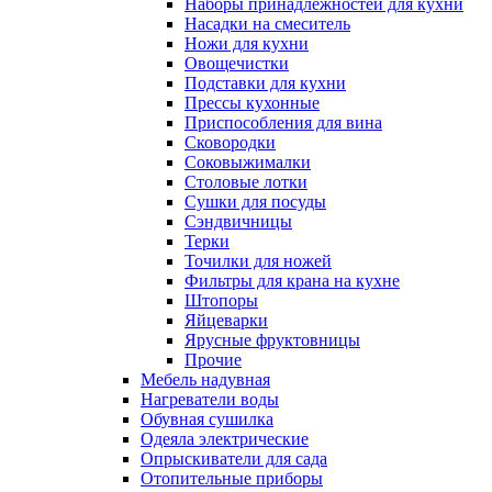
Наборы принадлежностей для кухни
Насадки на смеситель
Ножи для кухни
Овощечистки
Подставки для кухни
Прессы кухонные
Приспособления для вина
Сковородки
Соковыжималки
Столовые лотки
Сушки для посуды
Сэндвичницы
Терки
Точилки для ножей
Фильтры для крана на кухне
Штопоры
Яйцеварки
Ярусные фруктовницы
Прочие
Мебель надувная
Нагреватели воды
Обувная сушилка
Одеяла электрические
Опрыскиватели для сада
Отопительные приборы