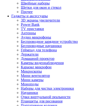
Швейные наборы
Щетки для окон и стекол
Прочее
Гаджеты и аксессуары
3D экраны увеличители
Power Bank
TV приставки
Антенны
Аудио микрофоны
Беспроводное зарядное устройство
Беспроводные наушники
Геймпад для телефона
Держатели
Домашний проектор
Камеры видеонаблюдения
Караоке микрофон
Микроскопы
Мини вентилятор
Мини камеры
Моноподы
Наборы для чистки электроники
Наушники
Очки виртуальной реальности
Планшеты для рисования
Портативные колонки