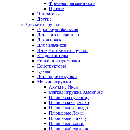
Фрезеры для маникюра
Прочие
Эпиляторы
Другие
Детские игрушки
Герои мультфильмов
Детская электроника
Для девочек
Для мальчиков
Интерактивные игрушки
Квадрокоптеры
Консоли и приставки
Конструкторы
Куклы
Летающие игрушки
Мягкие игрушки
Акула из Икеи
Мягкая игрушка Амонг Ас
Плюшевая гусеница
Плюшевая черепаха
Плюшевые авокадо
Плюшевые Ламы
Плюшевые Пикачу
Плюшевый банан
Плюшевый единорог