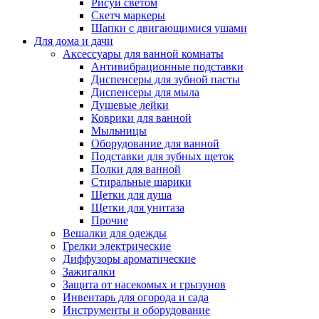
Рисуй светом
Скетч маркеры
Шапки с двигающимися ушами
Для дома и дачи
Аксессуары для ванной комнаты
Антивибрационные подставки
Диспенсеры для зубной пасты
Диспенсеры для мыла
Душевые лейки
Коврики для ванной
Мыльницы
Оборудование для ванной
Подставки для зубных щеток
Полки для ванной
Стиральные шарики
Щетки для душа
Щетки для унитаза
Прочие
Вешалки для одежды
Грелки электрические
Диффузоры ароматические
Зажигалки
Защита от насекомых и грызунов
Инвентарь для огорода и сада
Инструменты и оборудование