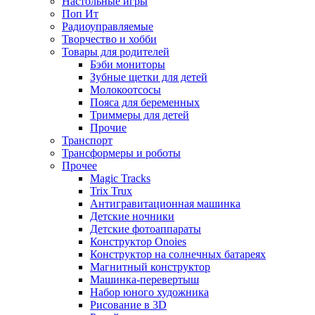
Настольные игры
Поп Ит
Радиоуправляемые
Творчество и хобби
Товары для родителей
Бэби мониторы
Зубные щетки для детей
Молокоотсосы
Пояса для беременных
Триммеры для детей
Прочие
Транспорт
Трансформеры и роботы
Прочее
Magic Tracks
Trix Trux
Антигравитационная машинка
Детские ночники
Детские фотоаппараты
Конструктор Onoies
Конструктор на солнечных батареях
Магнитный конструктор
Машинка-перевертыш
Набор юного художника
Рисование в 3D