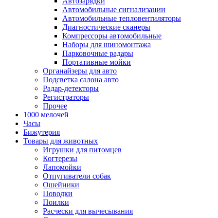
Автозарядки
Автомобильные сигнализации
Автомобильные тепловентиляторы
Диагностические сканеры
Компрессоры автомобильные
Наборы для шиномонтажа
Парковочные радары
Портативные мойки
Органайзеры для авто
Подсветка салона авто
Радар-детекторы
Регистраторы
Прочее
1000 мелочей
Часы
Бижутерия
Товары для животных
Игрушки для питомцев
Когтерезы
Лапомойки
Отпугиватели собак
Ошейники
Поводки
Поилки
Расчески для вычесывания