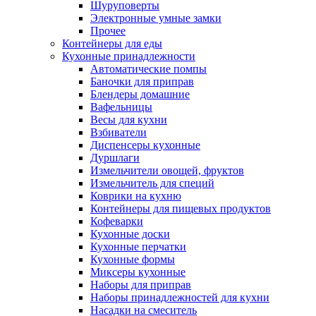
Шуруповерты
Электронные умные замки
Прочее
Контейнеры для еды
Кухонные принадлежности
Автоматические помпы
Баночки для приправ
Блендеры домашние
Вафельницы
Весы для кухни
Взбиватели
Диспенсеры кухонные
Дуршлаги
Измельчители овощей, фруктов
Измельчитель для специй
Коврики на кухню
Контейнеры для пищевых продуктов
Кофеварки
Кухонные доски
Кухонные перчатки
Кухонные формы
Миксеры кухонные
Наборы для приправ
Наборы принадлежностей для кухни
Насадки на смеситель