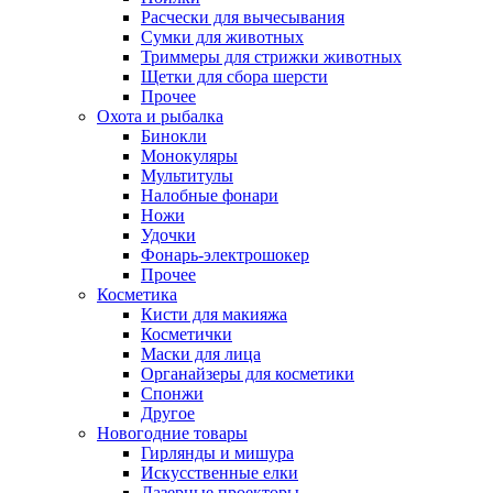
Расчески для вычесывания
Сумки для животных
Триммеры для стрижки животных
Щетки для сбора шерсти
Прочее
Охота и рыбалка
Бинокли
Монокуляры
Мультитулы
Налобные фонари
Ножи
Удочки
Фонарь-электрошокер
Прочее
Косметика
Кисти для макияжа
Косметички
Маски для лица
Органайзеры для косметики
Спонжи
Другое
Новогодние товары
Гирлянды и мишура
Искусственные елки
Лазерные проекторы