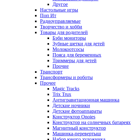
Другое
Настольные игры
Поп Ит
Радиоуправляемые
Творчество и хобби
Товары для родителей
Бэби мониторы
Зубные щетки для детей
Молокоотсосы
Пояса для беременных
Триммеры для детей
Прочие
Транспорт
Трансформеры и роботы
Прочее
Magic Tracks
Trix Trux
Антигравитационная машинка
Детские ночники
Детские фотоаппараты
Конструктор Onoies
Конструктор на солнечных батареях
Магнитный конструктор
Машинка-перевертыш
Набор юного художника