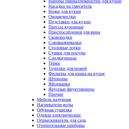
Наборы принадлежностей для кухни
Насадки на смеситель
Ножи для кухни
Овощечистки
Подставки для кухни
Прессы кухонные
Приспособления для вина
Сковородки
Соковыжималки
Столовые лотки
Сушки для посуды
Сэндвичницы
Терки
Точилки для ножей
Фильтры для крана на кухне
Штопоры
Яйцеварки
Ярусные фруктовницы
Прочие
Мебель надувная
Нагреватели воды
Обувная сушилка
Одеяла электрические
Опрыскиватели для сада
Отопительные приборы