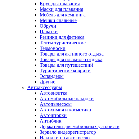
Круг для плавания
Маски для плавания
Мебель для кемпинга
Мешки спальные
Обручи
Палатки
Резинки для фитнеса
Тенты туристические
Термоноски
Товары для активного отдыха
Товары для пляжного отдыха
Товары для путешествий
Туристические коврики
Эспандеры
Другие
Автоаксессуары
Автовизитка
Автомобильные накидки
Автопылесосы
Автохимия и косметика
Автошторки
Антиблик
Держатели для мобильных устройств
Зеркало видеорегистратор
Накидки на автокресло