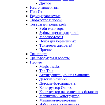
Другое
Настольные игры
Поп Ит
Радиоуправляемые
Творчество и хобби
Товары для родителей
Бэби мониторы
Зубные щетки для детей
Молокоотсосы
Пояса для беременных
Триммеры для детей
Прочие
Транспорт
Трансформеры и роботы
Прочее
Magic Tracks
Trix Trux
Антигравитационная машинка
Детские ночники
Детские фотоаппараты
Конструктор Onoies
Конструктор на солнечных батареях
Магнитный конструктор
Машинка-перевертыш
Набор юного художника