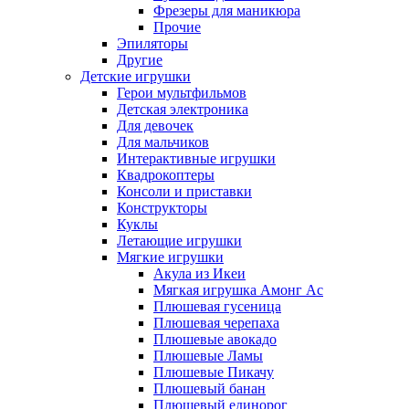
Фрезеры для маникюра
Прочие
Эпиляторы
Другие
Детские игрушки
Герои мультфильмов
Детская электроника
Для девочек
Для мальчиков
Интерактивные игрушки
Квадрокоптеры
Консоли и приставки
Конструкторы
Куклы
Летающие игрушки
Мягкие игрушки
Акула из Икеи
Мягкая игрушка Амонг Ас
Плюшевая гусеница
Плюшевая черепаха
Плюшевые авокадо
Плюшевые Ламы
Плюшевые Пикачу
Плюшевый банан
Плюшевый единорог