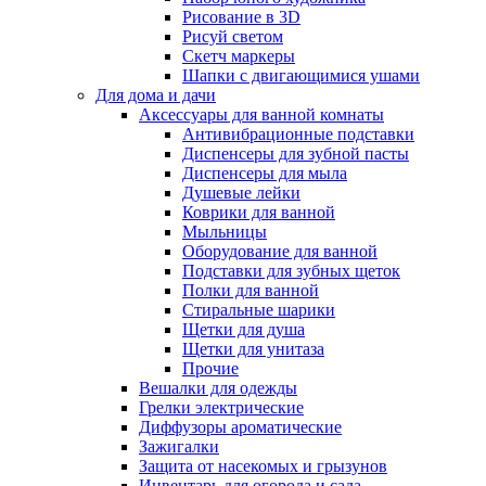
Рисование в 3D
Рисуй светом
Скетч маркеры
Шапки с двигающимися ушами
Для дома и дачи
Аксессуары для ванной комнаты
Антивибрационные подставки
Диспенсеры для зубной пасты
Диспенсеры для мыла
Душевые лейки
Коврики для ванной
Мыльницы
Оборудование для ванной
Подставки для зубных щеток
Полки для ванной
Стиральные шарики
Щетки для душа
Щетки для унитаза
Прочие
Вешалки для одежды
Грелки электрические
Диффузоры ароматические
Зажигалки
Защита от насекомых и грызунов
Инвентарь для огорода и сада