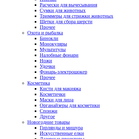
Расчески для вычесывания
Сумки для животных
Триммеры для стрижки животных
Щетки для сбора шерсти
Прочее
Охота и рыбалка
Бинокли
Монокуляры
Мультитулы
Налобные фонари
Ножи
Удочки
Фонарь-электрошокер
Прочее
Косметика
Кисти для макияжа
Косметички
Маски для лица
Органайзеры для косметики
Спонжи
Другое
Новогодние товары
Гирлянды и мишура
Искусственные елки
Лазерные проекторы