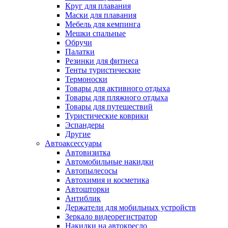
Круг для плавания
Маски для плавания
Мебель для кемпинга
Мешки спальные
Обручи
Палатки
Резинки для фитнеса
Тенты туристические
Термоноски
Товары для активного отдыха
Товары для пляжного отдыха
Товары для путешествий
Туристические коврики
Эспандеры
Другие
Автоаксессуары
Автовизитка
Автомобильные накидки
Автопылесосы
Автохимия и косметика
Автошторки
Антиблик
Держатели для мобильных устройств
Зеркало видеорегистратор
Накидки на автокресло