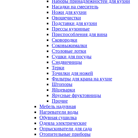
Наборы принадлежностей для кухни
Насадки на смеситель
Ножи для кухни
Овощечистки
Подставки для кухни
Прессы кухонные
Приспособления для вина
Сковородки
Соковыжималки
Столовые лотки
Сушки для посуды
Сэндвичницы
Терки
Точилки для ножей
Фильтры для крана на кухне
Штопоры
Яйцеварки
Ярусные фруктовницы
Прочие
Мебель надувная
Нагреватели воды
Обувная сушилка
Одеяла электрические
Опрыскиватели для сада
Отопительные приборы