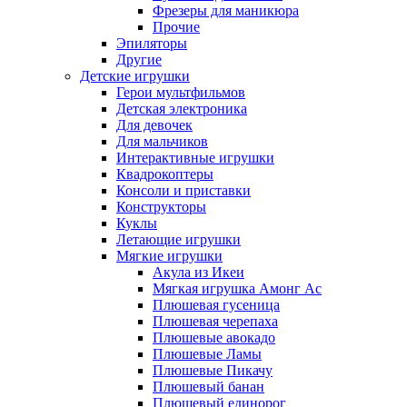
Фрезеры для маникюра
Прочие
Эпиляторы
Другие
Детские игрушки
Герои мультфильмов
Детская электроника
Для девочек
Для мальчиков
Интерактивные игрушки
Квадрокоптеры
Консоли и приставки
Конструкторы
Куклы
Летающие игрушки
Мягкие игрушки
Акула из Икеи
Мягкая игрушка Амонг Ас
Плюшевая гусеница
Плюшевая черепаха
Плюшевые авокадо
Плюшевые Ламы
Плюшевые Пикачу
Плюшевый банан
Плюшевый единорог