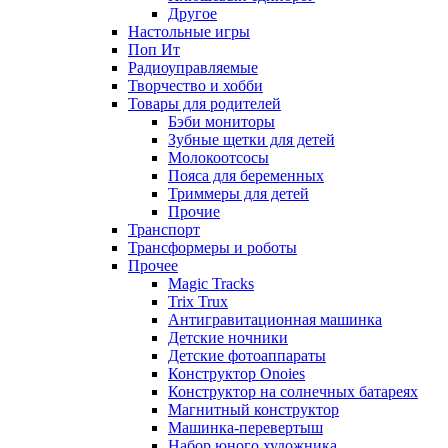
Другое
Настольные игры
Поп Ит
Радиоуправляемые
Творчество и хобби
Товары для родителей
Бэби мониторы
Зубные щетки для детей
Молокоотсосы
Пояса для беременных
Триммеры для детей
Прочие
Транспорт
Трансформеры и роботы
Прочее
Magic Tracks
Trix Trux
Антигравитационная машинка
Детские ночники
Детские фотоаппараты
Конструктор Onoies
Конструктор на солнечных батареях
Магнитный конструктор
Машинка-перевертыш
Набор юного художника