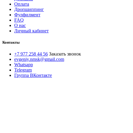
Оплата
Дропшиппинг
Фулфилмент
FAQ
О нас
Личный кабинет
Контакты
+7 977 258 44 56
Заказать звонок
evgeniy.nmsk@gmail.com
Whatsapp
Telegram
Группа ВКонтакте