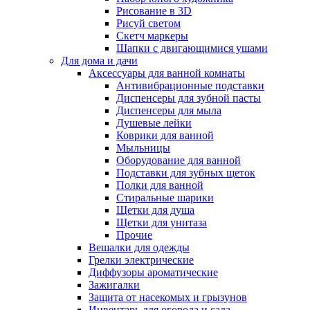
Рисование в 3D
Рисуй светом
Скетч маркеры
Шапки с двигающимися ушами
Для дома и дачи
Аксессуары для ванной комнаты
Антивибрационные подставки
Диспенсеры для зубной пасты
Диспенсеры для мыла
Душевые лейки
Коврики для ванной
Мыльницы
Оборудование для ванной
Подставки для зубных щеток
Полки для ванной
Стиральные шарики
Щетки для душа
Щетки для унитаза
Прочие
Вешалки для одежды
Грелки электрические
Диффузоры ароматические
Зажигалки
Защита от насекомых и грызунов
Инвентарь для огорода и сада