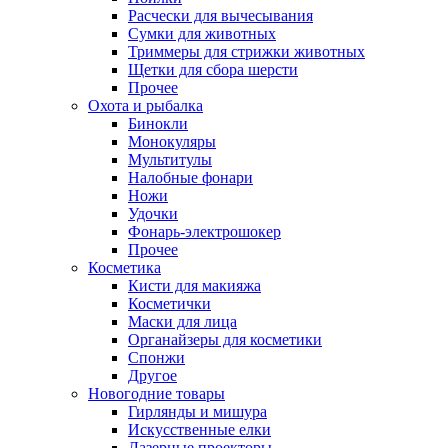
Расчески для вычесывания
Сумки для животных
Триммеры для стрижки животных
Щетки для сбора шерсти
Прочее
Охота и рыбалка
Бинокли
Монокуляры
Мультитулы
Налобные фонари
Ножи
Удочки
Фонарь-электрошокер
Прочее
Косметика
Кисти для макияжа
Косметички
Маски для лица
Органайзеры для косметики
Спонжи
Другое
Новогодние товары
Гирлянды и мишура
Искусственные елки
Лазерные проекторы