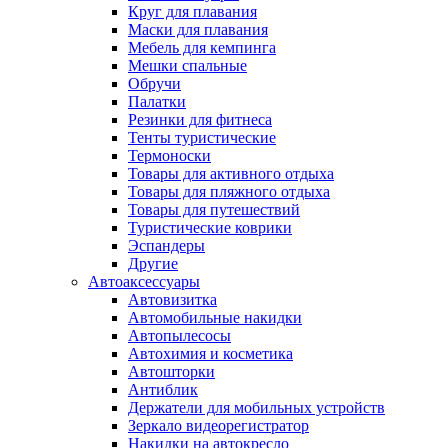
Круг для плавания
Маски для плавания
Мебель для кемпинга
Мешки спальные
Обручи
Палатки
Резинки для фитнеса
Тенты туристические
Термоноски
Товары для активного отдыха
Товары для пляжного отдыха
Товары для путешествий
Туристические коврики
Эспандеры
Другие
Автоаксессуары
Автовизитка
Автомобильные накидки
Автопылесосы
Автохимия и косметика
Автошторки
Антиблик
Держатели для мобильных устройств
Зеркало видеорегистратор
Накидки на автокресло