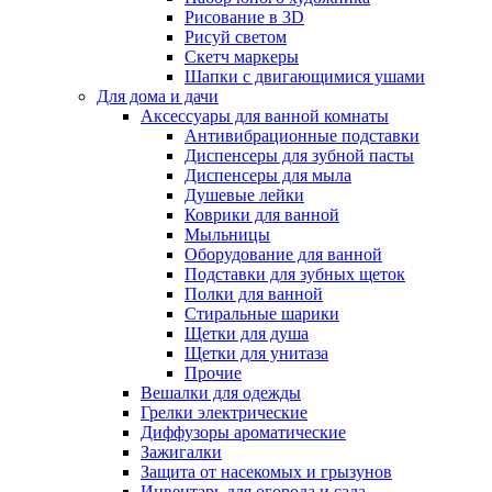
Рисование в 3D
Рисуй светом
Скетч маркеры
Шапки с двигающимися ушами
Для дома и дачи
Аксессуары для ванной комнаты
Антивибрационные подставки
Диспенсеры для зубной пасты
Диспенсеры для мыла
Душевые лейки
Коврики для ванной
Мыльницы
Оборудование для ванной
Подставки для зубных щеток
Полки для ванной
Стиральные шарики
Щетки для душа
Щетки для унитаза
Прочие
Вешалки для одежды
Грелки электрические
Диффузоры ароматические
Зажигалки
Защита от насекомых и грызунов
Инвентарь для огорода и сада