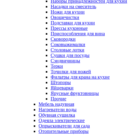
Наборы принадлежностей для кухни
Насадки на смеситель
Ножи для кухни
Овощечистки
Подставки для кухни
Прессы кухонные
Приспособления для вина
Сковородки
Соковыжималки
Столовые лотки
Сушки для посуды
Сэндвичницы
Терки
Точилки для ножей
Фильтры для крана на кухне
Штопоры
Яйцеварки
Ярусные фруктовницы
Прочие
Мебель надувная
Нагреватели воды
Обувная сушилка
Одеяла электрические
Опрыскиватели для сада
Отопительные приборы