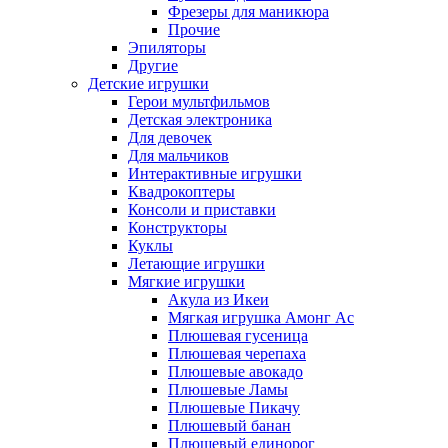
Фрезеры для маникюра
Прочие
Эпиляторы
Другие
Детские игрушки
Герои мультфильмов
Детская электроника
Для девочек
Для мальчиков
Интерактивные игрушки
Квадрокоптеры
Консоли и приставки
Конструкторы
Куклы
Летающие игрушки
Мягкие игрушки
Акула из Икеи
Мягкая игрушка Амонг Ас
Плюшевая гусеница
Плюшевая черепаха
Плюшевые авокадо
Плюшевые Ламы
Плюшевые Пикачу
Плюшевый банан
Плюшевый единорог