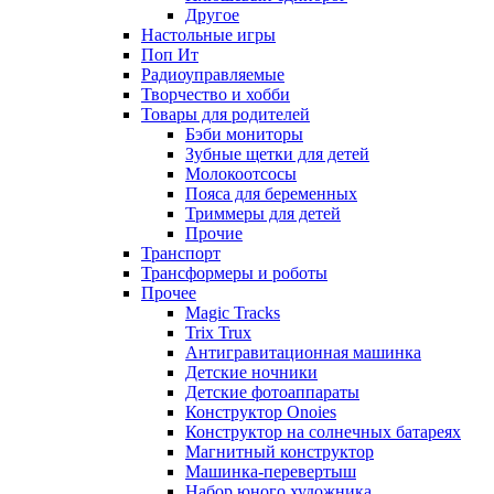
Другое
Настольные игры
Поп Ит
Радиоуправляемые
Творчество и хобби
Товары для родителей
Бэби мониторы
Зубные щетки для детей
Молокоотсосы
Пояса для беременных
Триммеры для детей
Прочие
Транспорт
Трансформеры и роботы
Прочее
Magic Tracks
Trix Trux
Антигравитационная машинка
Детские ночники
Детские фотоаппараты
Конструктор Onoies
Конструктор на солнечных батареях
Магнитный конструктор
Машинка-перевертыш
Набор юного художника