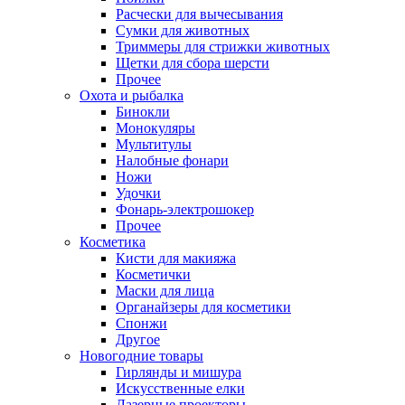
Расчески для вычесывания
Сумки для животных
Триммеры для стрижки животных
Щетки для сбора шерсти
Прочее
Охота и рыбалка
Бинокли
Монокуляры
Мультитулы
Налобные фонари
Ножи
Удочки
Фонарь-электрошокер
Прочее
Косметика
Кисти для макияжа
Косметички
Маски для лица
Органайзеры для косметики
Спонжи
Другое
Новогодние товары
Гирлянды и мишура
Искусственные елки
Лазерные проекторы