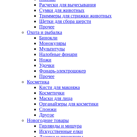
Расчески для вычесывания
Сумки для животных
Триммеры для стрижки животных
Щетки для сбора шерсти
Прочее
Охота и рыбалка
Бинокли
Монокуляры
Мультитулы
Налобные фонари
Ножи
Удочки
Фонарь-электрошокер
Прочее
Косметика
Кисти для макияжа
Косметички
Маски для лица
Органайзеры для косметики
Спонжи
Другое
Новогодние товары
Гирлянды и мишура
Искусственные елки
Лазерные проекторы