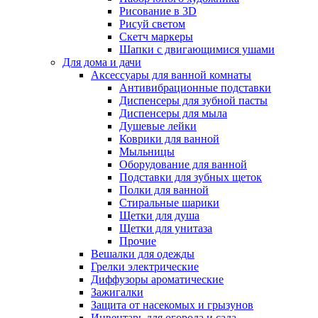
Рисование в 3D
Рисуй светом
Скетч маркеры
Шапки с двигающимися ушами
Для дома и дачи
Аксессуары для ванной комнаты
Антивибрационные подставки
Диспенсеры для зубной пасты
Диспенсеры для мыла
Душевые лейки
Коврики для ванной
Мыльницы
Оборудование для ванной
Подставки для зубных щеток
Полки для ванной
Стиральные шарики
Щетки для душа
Щетки для унитаза
Прочие
Вешалки для одежды
Грелки электрические
Диффузоры ароматические
Зажигалки
Защита от насекомых и грызунов
Инвентарь для огорода и сада