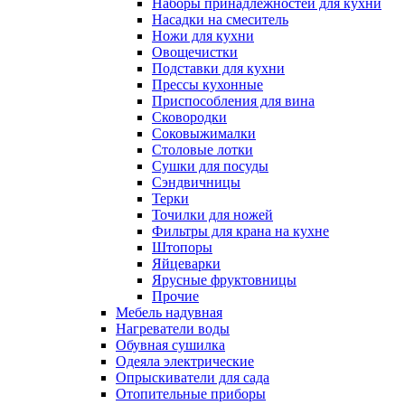
Наборы принадлежностей для кухни
Насадки на смеситель
Ножи для кухни
Овощечистки
Подставки для кухни
Прессы кухонные
Приспособления для вина
Сковородки
Соковыжималки
Столовые лотки
Сушки для посуды
Сэндвичницы
Терки
Точилки для ножей
Фильтры для крана на кухне
Штопоры
Яйцеварки
Ярусные фруктовницы
Прочие
Мебель надувная
Нагреватели воды
Обувная сушилка
Одеяла электрические
Опрыскиватели для сада
Отопительные приборы