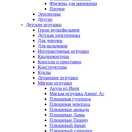
Фрезеры для маникюра
Прочие
Эпиляторы
Другие
Детские игрушки
Герои мультфильмов
Детская электроника
Для девочек
Для мальчиков
Интерактивные игрушки
Квадрокоптеры
Консоли и приставки
Конструкторы
Куклы
Летающие игрушки
Мягкие игрушки
Акула из Икеи
Мягкая игрушка Амонг Ас
Плюшевая гусеница
Плюшевая черепаха
Плюшевые авокадо
Плюшевые Ламы
Плюшевые Пикачу
Плюшевый банан
Плюшевый единорог