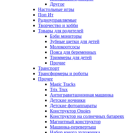
Другое
Настольные игры
Поп Ит
Радиоуправляемые
Творчество и хобби
Товары для родителей
Бэби мониторы
Зубные щетки для детей
Молокоотсосы
Пояса для беременных
Триммеры для детей
Прочие
Транспорт
Трансформеры и роботы
Прочее
Magic Tracks
Trix Trux
Антигравитационная машинка
Детские ночники
Детские фотоаппараты
Конструктор Onoies
Конструктор на солнечных батареях
Магнитный конструктор
Машинка-перевертыш
Набор юного художника