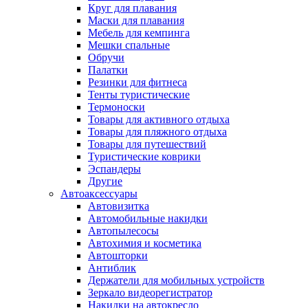
Круг для плавания
Маски для плавания
Мебель для кемпинга
Мешки спальные
Обручи
Палатки
Резинки для фитнеса
Тенты туристические
Термоноски
Товары для активного отдыха
Товары для пляжного отдыха
Товары для путешествий
Туристические коврики
Эспандеры
Другие
Автоаксессуары
Автовизитка
Автомобильные накидки
Автопылесосы
Автохимия и косметика
Автошторки
Антиблик
Держатели для мобильных устройств
Зеркало видеорегистратор
Накидки на автокресло