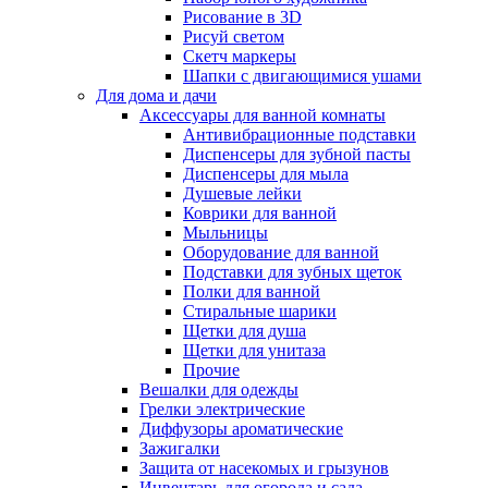
Рисование в 3D
Рисуй светом
Скетч маркеры
Шапки с двигающимися ушами
Для дома и дачи
Аксессуары для ванной комнаты
Антивибрационные подставки
Диспенсеры для зубной пасты
Диспенсеры для мыла
Душевые лейки
Коврики для ванной
Мыльницы
Оборудование для ванной
Подставки для зубных щеток
Полки для ванной
Стиральные шарики
Щетки для душа
Щетки для унитаза
Прочие
Вешалки для одежды
Грелки электрические
Диффузоры ароматические
Зажигалки
Защита от насекомых и грызунов
Инвентарь для огорода и сада