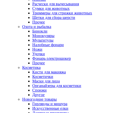
Расчески для вычесывания
Сумки для животных
Триммеры для стрижки животных
Щетки для сбора шерсти
Прочее
Охота и рыбалка
Бинокли
Монокуляры
Мультитулы
Налобные фонари
Ножи
Удочки
Фонарь-электрошокер
Прочее
Косметика
Кисти для макияжа
Косметички
Маски для лица
Органайзеры для косметики
Спонжи
Другое
Новогодние товары
Гирлянды и мишура
Искусственные елки
Лазерные проекторы