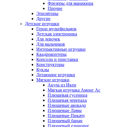
Фрезеры для маникюра
Прочие
Эпиляторы
Другие
Детские игрушки
Герои мультфильмов
Детская электроника
Для девочек
Для мальчиков
Интерактивные игрушки
Квадрокоптеры
Консоли и приставки
Конструкторы
Куклы
Летающие игрушки
Мягкие игрушки
Акула из Икеи
Мягкая игрушка Амонг Ас
Плюшевая гусеница
Плюшевая черепаха
Плюшевые авокадо
Плюшевые Ламы
Плюшевые Пикачу
Плюшевый банан
Плюшевый единорог