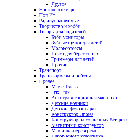
Другое
Настольные игры
Поп Ит
Радиоуправляемые
Творчество и хобби
Товары для родителей
Бэби мониторы
Зубные щетки для детей
Молокоотсосы
Пояса для беременных
Триммеры для детей
Прочие
Транспорт
Трансформеры и роботы
Прочее
Magic Tracks
Trix Trux
Антигравитационная машинка
Детские ночники
Детские фотоаппараты
Конструктор Onoies
Конструктор на солнечных батареях
Магнитный конструктор
Машинка-перевертыш
Набор юного художника