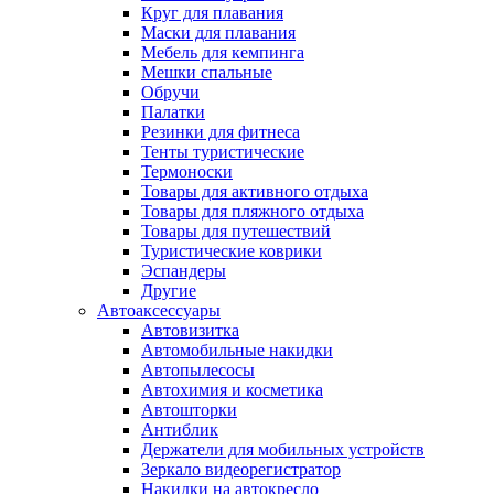
Круг для плавания
Маски для плавания
Мебель для кемпинга
Мешки спальные
Обручи
Палатки
Резинки для фитнеса
Тенты туристические
Термоноски
Товары для активного отдыха
Товары для пляжного отдыха
Товары для путешествий
Туристические коврики
Эспандеры
Другие
Автоаксессуары
Автовизитка
Автомобильные накидки
Автопылесосы
Автохимия и косметика
Автошторки
Антиблик
Держатели для мобильных устройств
Зеркало видеорегистратор
Накидки на автокресло