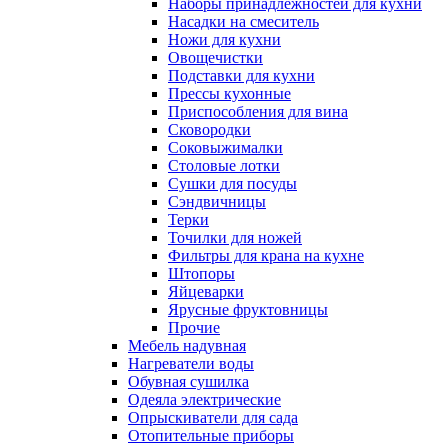
Наборы принадлежностей для кухни
Насадки на смеситель
Ножи для кухни
Овощечистки
Подставки для кухни
Прессы кухонные
Приспособления для вина
Сковородки
Соковыжималки
Столовые лотки
Сушки для посуды
Сэндвичницы
Терки
Точилки для ножей
Фильтры для крана на кухне
Штопоры
Яйцеварки
Ярусные фруктовницы
Прочие
Мебель надувная
Нагреватели воды
Обувная сушилка
Одеяла электрические
Опрыскиватели для сада
Отопительные приборы