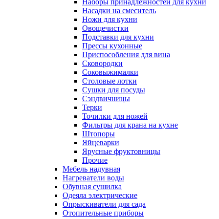
Наборы принадлежностей для кухни
Насадки на смеситель
Ножи для кухни
Овощечистки
Подставки для кухни
Прессы кухонные
Приспособления для вина
Сковородки
Соковыжималки
Столовые лотки
Сушки для посуды
Сэндвичницы
Терки
Точилки для ножей
Фильтры для крана на кухне
Штопоры
Яйцеварки
Ярусные фруктовницы
Прочие
Мебель надувная
Нагреватели воды
Обувная сушилка
Одеяла электрические
Опрыскиватели для сада
Отопительные приборы