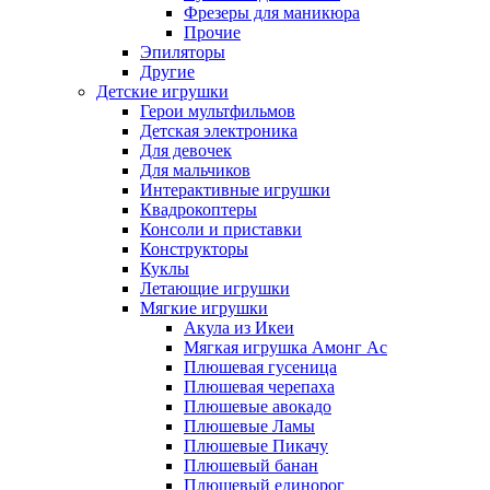
Фрезеры для маникюра
Прочие
Эпиляторы
Другие
Детские игрушки
Герои мультфильмов
Детская электроника
Для девочек
Для мальчиков
Интерактивные игрушки
Квадрокоптеры
Консоли и приставки
Конструкторы
Куклы
Летающие игрушки
Мягкие игрушки
Акула из Икеи
Мягкая игрушка Амонг Ас
Плюшевая гусеница
Плюшевая черепаха
Плюшевые авокадо
Плюшевые Ламы
Плюшевые Пикачу
Плюшевый банан
Плюшевый единорог