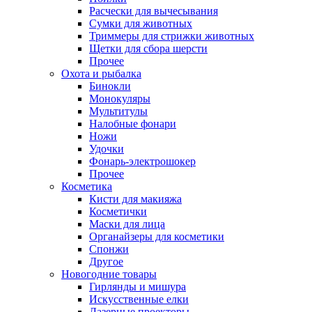
Расчески для вычесывания
Сумки для животных
Триммеры для стрижки животных
Щетки для сбора шерсти
Прочее
Охота и рыбалка
Бинокли
Монокуляры
Мультитулы
Налобные фонари
Ножи
Удочки
Фонарь-электрошокер
Прочее
Косметика
Кисти для макияжа
Косметички
Маски для лица
Органайзеры для косметики
Спонжи
Другое
Новогодние товары
Гирлянды и мишура
Искусственные елки
Лазерные проекторы