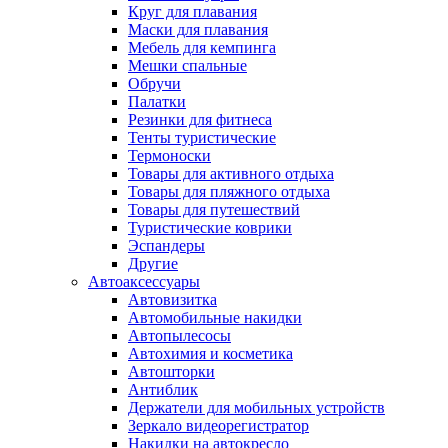
Круг для плавания
Маски для плавания
Мебель для кемпинга
Мешки спальные
Обручи
Палатки
Резинки для фитнеса
Тенты туристические
Термоноски
Товары для активного отдыха
Товары для пляжного отдыха
Товары для путешествий
Туристические коврики
Эспандеры
Другие
Автоаксессуары
Автовизитка
Автомобильные накидки
Автопылесосы
Автохимия и косметика
Автошторки
Антиблик
Держатели для мобильных устройств
Зеркало видеорегистратор
Накидки на автокресло