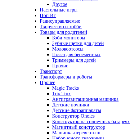
Другое
Настольные игры
Поп Ит
Радиоуправляемые
Творчество и хобби
Товары для родителей
Бэби мониторы
Зубные щетки для детей
Молокоотсосы
Пояса для беременных
Триммеры для детей
Прочие
Транспорт
Трансформеры и роботы
Прочее
Magic Tracks
Trix Trux
Антигравитационная машинка
Детские ночники
Детские фотоаппараты
Конструктор Onoies
Конструктор на солнечных батареях
Магнитный конструктор
Машинка-перевертыш
Набор юного художника