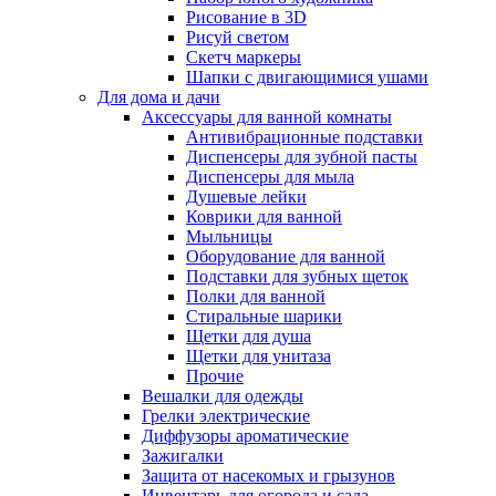
Рисование в 3D
Рисуй светом
Скетч маркеры
Шапки с двигающимися ушами
Для дома и дачи
Аксессуары для ванной комнаты
Антивибрационные подставки
Диспенсеры для зубной пасты
Диспенсеры для мыла
Душевые лейки
Коврики для ванной
Мыльницы
Оборудование для ванной
Подставки для зубных щеток
Полки для ванной
Стиральные шарики
Щетки для душа
Щетки для унитаза
Прочие
Вешалки для одежды
Грелки электрические
Диффузоры ароматические
Зажигалки
Защита от насекомых и грызунов
Инвентарь для огорода и сада