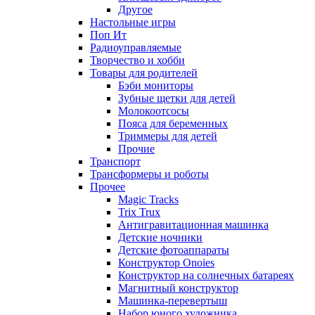
Другое
Настольные игры
Поп Ит
Радиоуправляемые
Творчество и хобби
Товары для родителей
Бэби мониторы
Зубные щетки для детей
Молокоотсосы
Пояса для беременных
Триммеры для детей
Прочие
Транспорт
Трансформеры и роботы
Прочее
Magic Tracks
Trix Trux
Антигравитационная машинка
Детские ночники
Детские фотоаппараты
Конструктор Onoies
Конструктор на солнечных батареях
Магнитный конструктор
Машинка-перевертыш
Набор юного художника