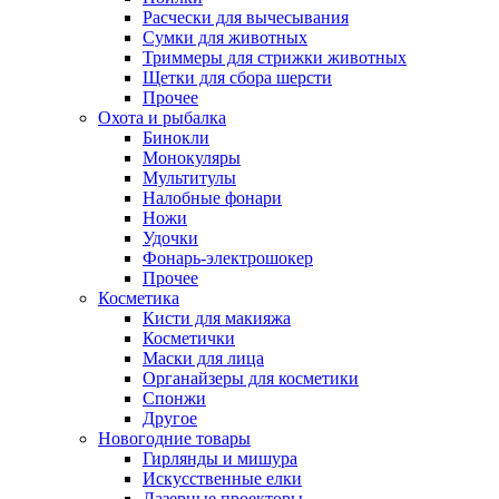
Расчески для вычесывания
Сумки для животных
Триммеры для стрижки животных
Щетки для сбора шерсти
Прочее
Охота и рыбалка
Бинокли
Монокуляры
Мультитулы
Налобные фонари
Ножи
Удочки
Фонарь-электрошокер
Прочее
Косметика
Кисти для макияжа
Косметички
Маски для лица
Органайзеры для косметики
Спонжи
Другое
Новогодние товары
Гирлянды и мишура
Искусственные елки
Лазерные проекторы