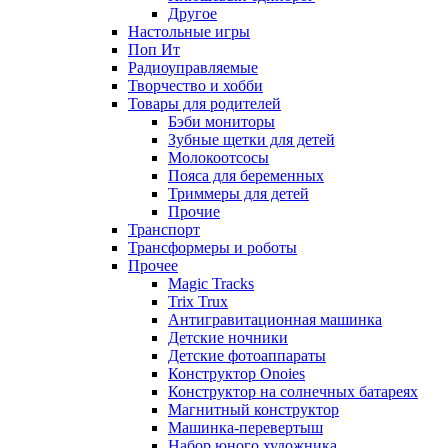
Другое
Настольные игры
Поп Ит
Радиоуправляемые
Творчество и хобби
Товары для родителей
Бэби мониторы
Зубные щетки для детей
Молокоотсосы
Пояса для беременных
Триммеры для детей
Прочие
Транспорт
Трансформеры и роботы
Прочее
Magic Tracks
Trix Trux
Антигравитационная машинка
Детские ночники
Детские фотоаппараты
Конструктор Onoies
Конструктор на солнечных батареях
Магнитный конструктор
Машинка-перевертыш
Набор юного художника