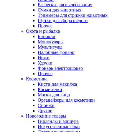
Расчески для вычесывания
Сумки для животных
Триммеры для стрижки животных
Щетки для сбора шерсти
Прочее
Охота и рыбалка
Бинокли
Монокуляры
Мультитулы
Налобные фонари
Ножи
Удочки
Фонарь-электрошокер
Прочее
Косметика
Кисти для макияжа
Косметички
Маски для лица
Органайзеры для косметики
Спонжи
Другое
Новогодние товары
Гирлянды и мишура
Искусственные елки
Лазерные проекторы