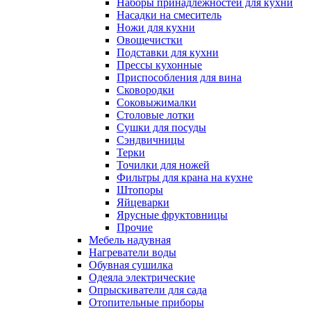
Наборы принадлежностей для кухни
Насадки на смеситель
Ножи для кухни
Овощечистки
Подставки для кухни
Прессы кухонные
Приспособления для вина
Сковородки
Соковыжималки
Столовые лотки
Сушки для посуды
Сэндвичницы
Терки
Точилки для ножей
Фильтры для крана на кухне
Штопоры
Яйцеварки
Ярусные фруктовницы
Прочие
Мебель надувная
Нагреватели воды
Обувная сушилка
Одеяла электрические
Опрыскиватели для сада
Отопительные приборы