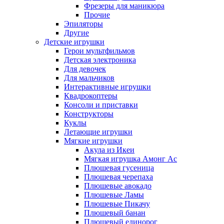
Фрезеры для маникюра
Прочие
Эпиляторы
Другие
Детские игрушки
Герои мультфильмов
Детская электроника
Для девочек
Для мальчиков
Интерактивные игрушки
Квадрокоптеры
Консоли и приставки
Конструкторы
Куклы
Летающие игрушки
Мягкие игрушки
Акула из Икеи
Мягкая игрушка Амонг Ас
Плюшевая гусеница
Плюшевая черепаха
Плюшевые авокадо
Плюшевые Ламы
Плюшевые Пикачу
Плюшевый банан
Плюшевый единорог