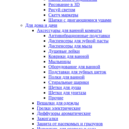
Рисование в 3D
Рисуй светом
Скетч маркеры
Шапки с двигающимися ушами
Для дома и дачи
Аксессуары для ванной комнаты
Антивибрационные подставки
Диспенсеры для зубной пасты
Диспенсеры для мыла
Душевые лейки
Коврики для ванной
Мыльницы
Оборудование для ванной
Подставки для зубных щеток
Полки для ванной
Стиральные шарики
Щетки для душа
Щетки для унитаза
Прочие
Вешалки для одежды
Грелки электрические
Диффузоры ароматические
Зажигалки
Защита от насекомых и грызунов
Инвентарь для огорода и сада