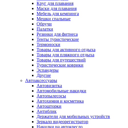
Круг для плавания
Маски для плавания
Мебель для кемпинга
Мешки спальные
Обручи
Палатки
Резинки для фитнеса
Тенты туристические
Термоноски
Товары для активного отдыха
Товары для пляжного отдыха
Товары для путешествий
Туристические коврики
Эспандеры
Другие
Автоаксессуары
Автовизитка
Автомобильные накидки
Автопылесосы
Автохимия и косметика
Автошторки
Антиблик
Держатели для мобильных устройств
Зеркало видеорегистратор
Накидки на автокресло