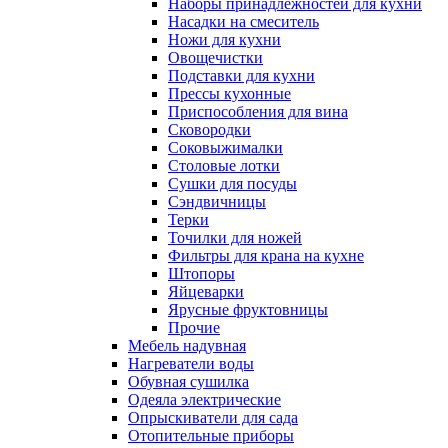
Наборы принадлежностей для кухни
Насадки на смеситель
Ножи для кухни
Овощечистки
Подставки для кухни
Прессы кухонные
Приспособления для вина
Сковородки
Соковыжималки
Столовые лотки
Сушки для посуды
Сэндвичницы
Терки
Точилки для ножей
Фильтры для крана на кухне
Штопоры
Яйцеварки
Ярусные фруктовницы
Прочие
Мебель надувная
Нагреватели воды
Обувная сушилка
Одеяла электрические
Опрыскиватели для сада
Отопительные приборы