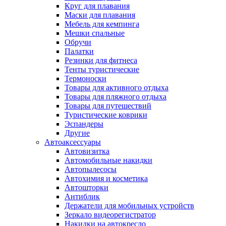
Круг для плавания
Маски для плавания
Мебель для кемпинга
Мешки спальные
Обручи
Палатки
Резинки для фитнеса
Тенты туристические
Термоноски
Товары для активного отдыха
Товары для пляжного отдыха
Товары для путешествий
Туристические коврики
Эспандеры
Другие
Автоаксессуары
Автовизитка
Автомобильные накидки
Автопылесосы
Автохимия и косметика
Автошторки
Антиблик
Держатели для мобильных устройств
Зеркало видеорегистратор
Накидки на автокресло