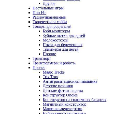
Другое
Настольные игры
Поп Ит
Радиоуправляемые
Творчество и хобби
Товары для родителей
Бэби мониторы
Зубные щетки для детей
Молокоотсосы
Пояса для беременных
Триммеры для детей
Прочие
Транспорт
Трансформеры и роботы
Прочее
Magic Tracks
Trix Trux
Антигравитационная машинка
Детские ночники
Детские фотоаппараты
Конструктор Onoies
Конструктор на солнечных батареях
Магнитный конструктор
Машинка-перевертыш
Набор юного художника