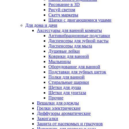
Рисование в 3D
Рисуй светом
Скетч маркеры
Шапки с двигающимися ушами
Для дома и дачи
Аксессуары для ванной комнаты
Антивибрационные подставки
Диспенсеры для зубной пасты
Диспенсеры для мыла
Душевые лейки
Коврики для ванной
Мыльницы
Оборудование для ванной
Подставки для зубных щеток
Полки для ванной
Стиральные шарики
Щетки для душа
Щетки для унитаза
Прочие
Вешалки для одежды
Грелки электрические
Диффузоры ароматические
Зажигалки
Защита от насекомых и грызунов
Инвентарь для огорода и сада