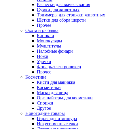
Расчески для вычесывания
Сумки для животных
Триммеры для стрижки животных
Щетки для сбора шерсти
Прочее
Охота и рыбалка
Бинокли
Монокуляры
Мультитулы
Налобные фонари
Ножи
Удочки
Фонарь-электрошокер
Прочее
Косметика
Кисти для макияжа
Косметички
Маски для лица
Органайзеры для косметики
Спонжи
Другое
Новогодние товары
Гирлянды и мишура
Искусственные елки
Лазерные проекторы