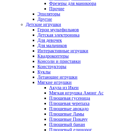
Фрезеры для маникюра
Прочие
Эпиляторы
Другие
Детские игрушки
Герои мультфильмов
Детская электроника
Для девочек
Для мальчиков
Интерактивные игрушки
Квадрокоптеры
Консоли и приставки
Конструкторы
Куклы
Летающие игрушки
Мягкие игрушки
Акула из Икеи
Мягкая игрушка Амонг Ас
Плюшевая гусеница
Плюшевая черепаха
Плюшевые авокадо
Плюшевые Ламы
Плюшевые Пикачу
Плюшевый банан
Плюшевый единорог