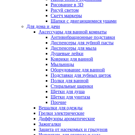
Рисование в 3D
Рисуй светом
Скетч маркеры
Шапки с двигающимися ушами
Для дома и дачи
Аксессуары для ванной комнаты
Антивибрационные подставки
Диспенсеры для зубной пасты
Диспенсеры для мыла
Душевые лейки
Коврики для ванной
Мыльницы
Оборудование для ванной
Подставки для зубных щеток
Полки для ванной
Стиральные шарики
Щетки для душа
Щетки для унитаза
Прочие
Вешалки для одежды
Грелки электрические
Диффузоры ароматические
Зажигалки
Защита от насекомых и грызунов
Инвентарь для огорода и сада