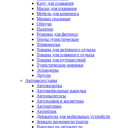
Круг для плавания
Маски для плавания
Мебель для кемпинга
Мешки спальные
Обручи
Палатки
Резинки для фитнеса
Тенты туристические
Термоноски
Товары для активного отдыха
Товары для пляжного отдыха
Товары для путешествий
Туристические коврики
Эспандеры
Другие
Автоаксессуары
Автовизитка
Автомобильные накидки
Автопылесосы
Автохимия и косметика
Автошторки
Антиблик
Держатели для мобильных устройств
Зеркало видеорегистратор
Накидки на автокресло