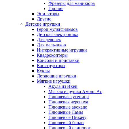
Фрезеры для маникюра
Прочие
Эпиляторы
Другие
Детские игрушки
Герои мультфильмов
Детская электроника
Для девочек
Для мальчиков
Интерактивные игрушки
Квадрокоптеры
Консоли и приставки
Конструкторы
Куклы
Летающие игрушки
Мягкие игрушки
Акула из Икеи
Мягкая игрушка Амонг Ас
Плюшевая гусеница
Плюшевая черепаха
Плюшевые авокадо
Плюшевые Ламы
Плюшевые Пикачу
Плюшевый банан
Плюшевый единорог