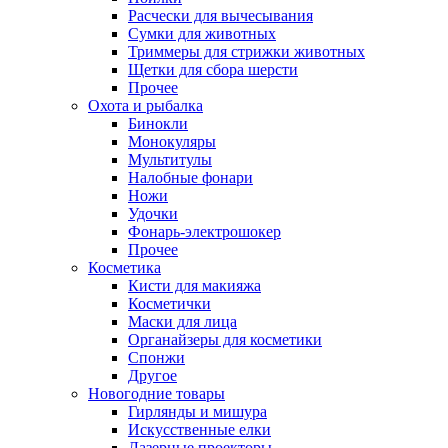
Расчески для вычесывания
Сумки для животных
Триммеры для стрижки животных
Щетки для сбора шерсти
Прочее
Охота и рыбалка
Бинокли
Монокуляры
Мультитулы
Налобные фонари
Ножи
Удочки
Фонарь-электрошокер
Прочее
Косметика
Кисти для макияжа
Косметички
Маски для лица
Органайзеры для косметики
Спонжи
Другое
Новогодние товары
Гирлянды и мишура
Искусственные елки
Лазерные проекторы