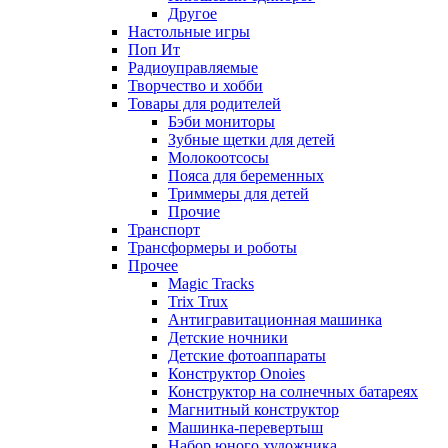
Другое
Настольные игры
Поп Ит
Радиоуправляемые
Творчество и хобби
Товары для родителей
Бэби мониторы
Зубные щетки для детей
Молокоотсосы
Пояса для беременных
Триммеры для детей
Прочие
Транспорт
Трансформеры и роботы
Прочее
Magic Tracks
Trix Trux
Антигравитационная машинка
Детские ночники
Детские фотоаппараты
Конструктор Onoies
Конструктор на солнечных батареях
Магнитный конструктор
Машинка-перевертыш
Набор юного художника