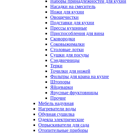
Наборы принадлежностей для кухни
Насадки на смеситель
Ножи для кухни
Овощечистки
Подставки для кухни
Прессы кухонные
Приспособления для вина
Сковородки
Соковыжималки
Столовые лотки
Сушки для посуды
Сэндвичницы
Терки
Точилки для ножей
Фильтры для крана на кухне
Штопоры
Яйцеварки
Ярусные фруктовницы
Прочие
Мебель надувная
Нагреватели воды
Обувная сушилка
Одеяла электрические
Опрыскиватели для сада
Отопительные приборы