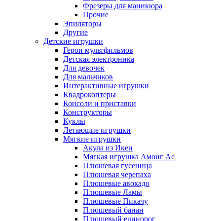
Фрезеры для маникюра
Прочие
Эпиляторы
Другие
Детские игрушки
Герои мультфильмов
Детская электроника
Для девочек
Для мальчиков
Интерактивные игрушки
Квадрокоптеры
Консоли и приставки
Конструкторы
Куклы
Летающие игрушки
Мягкие игрушки
Акула из Икеи
Мягкая игрушка Амонг Ас
Плюшевая гусеница
Плюшевая черепаха
Плюшевые авокадо
Плюшевые Ламы
Плюшевые Пикачу
Плюшевый банан
Плюшевый единорог