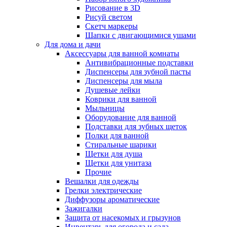
Рисование в 3D
Рисуй светом
Скетч маркеры
Шапки с двигающимися ушами
Для дома и дачи
Аксессуары для ванной комнаты
Антивибрационные подставки
Диспенсеры для зубной пасты
Диспенсеры для мыла
Душевые лейки
Коврики для ванной
Мыльницы
Оборудование для ванной
Подставки для зубных щеток
Полки для ванной
Стиральные шарики
Щетки для душа
Щетки для унитаза
Прочие
Вешалки для одежды
Грелки электрические
Диффузоры ароматические
Зажигалки
Защита от насекомых и грызунов
Инвентарь для огорода и сада