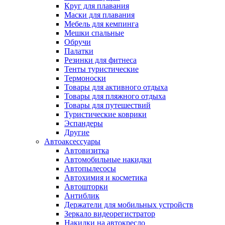
Круг для плавания
Маски для плавания
Мебель для кемпинга
Мешки спальные
Обручи
Палатки
Резинки для фитнеса
Тенты туристические
Термоноски
Товары для активного отдыха
Товары для пляжного отдыха
Товары для путешествий
Туристические коврики
Эспандеры
Другие
Автоаксессуары
Автовизитка
Автомобильные накидки
Автопылесосы
Автохимия и косметика
Автошторки
Антиблик
Держатели для мобильных устройств
Зеркало видеорегистратор
Накидки на автокресло