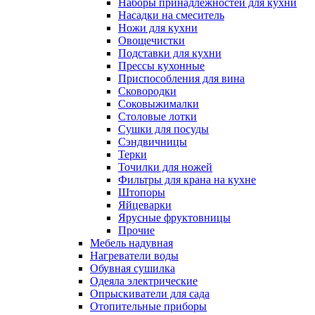
Наборы принадлежностей для кухни
Насадки на смеситель
Ножи для кухни
Овощечистки
Подставки для кухни
Прессы кухонные
Приспособления для вина
Сковородки
Соковыжималки
Столовые лотки
Сушки для посуды
Сэндвичницы
Терки
Точилки для ножей
Фильтры для крана на кухне
Штопоры
Яйцеварки
Ярусные фруктовницы
Прочие
Мебель надувная
Нагреватели воды
Обувная сушилка
Одеяла электрические
Опрыскиватели для сада
Отопительные приборы