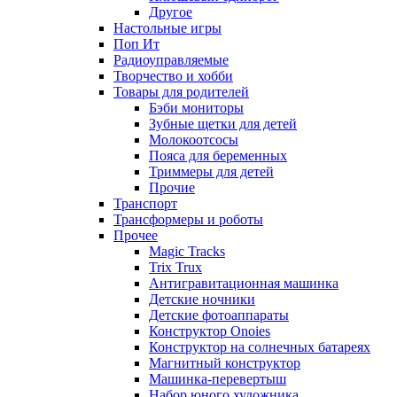
Другое
Настольные игры
Поп Ит
Радиоуправляемые
Творчество и хобби
Товары для родителей
Бэби мониторы
Зубные щетки для детей
Молокоотсосы
Пояса для беременных
Триммеры для детей
Прочие
Транспорт
Трансформеры и роботы
Прочее
Magic Tracks
Trix Trux
Антигравитационная машинка
Детские ночники
Детские фотоаппараты
Конструктор Onoies
Конструктор на солнечных батареях
Магнитный конструктор
Машинка-перевертыш
Набор юного художника