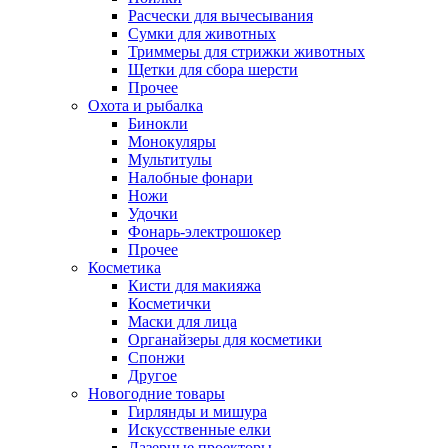
Расчески для вычесывания
Сумки для животных
Триммеры для стрижки животных
Щетки для сбора шерсти
Прочее
Охота и рыбалка
Бинокли
Монокуляры
Мультитулы
Налобные фонари
Ножи
Удочки
Фонарь-электрошокер
Прочее
Косметика
Кисти для макияжа
Косметички
Маски для лица
Органайзеры для косметики
Спонжи
Другое
Новогодние товары
Гирлянды и мишура
Искусственные елки
Лазерные проекторы