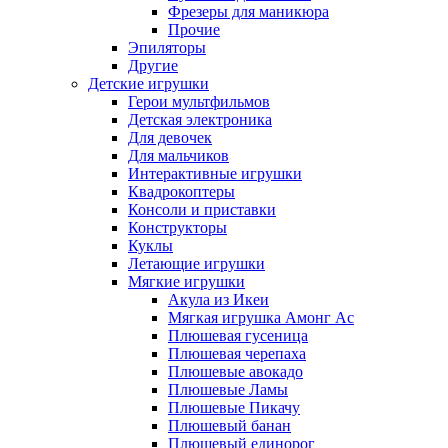
Фрезеры для маникюра
Прочие
Эпиляторы
Другие
Детские игрушки
Герои мультфильмов
Детская электроника
Для девочек
Для мальчиков
Интерактивные игрушки
Квадрокоптеры
Консоли и приставки
Конструкторы
Куклы
Летающие игрушки
Мягкие игрушки
Акула из Икеи
Мягкая игрушка Амонг Ас
Плюшевая гусеница
Плюшевая черепаха
Плюшевые авокадо
Плюшевые Ламы
Плюшевые Пикачу
Плюшевый банан
Плюшевый единорог