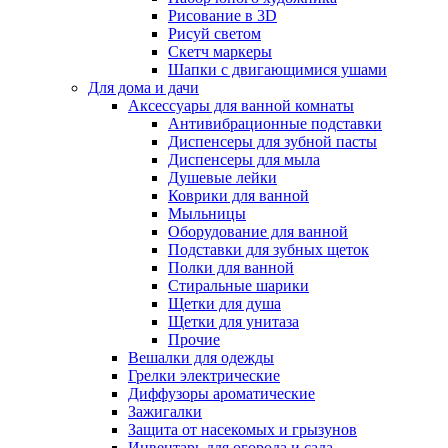
Рисование в 3D
Рисуй светом
Скетч маркеры
Шапки с двигающимися ушами
Для дома и дачи
Аксессуары для ванной комнаты
Антивибрационные подставки
Диспенсеры для зубной пасты
Диспенсеры для мыла
Душевые лейки
Коврики для ванной
Мыльницы
Оборудование для ванной
Подставки для зубных щеток
Полки для ванной
Стиральные шарики
Щетки для душа
Щетки для унитаза
Прочие
Вешалки для одежды
Грелки электрические
Диффузоры ароматические
Зажигалки
Защита от насекомых и грызунов
Инвентарь для огорода и сада