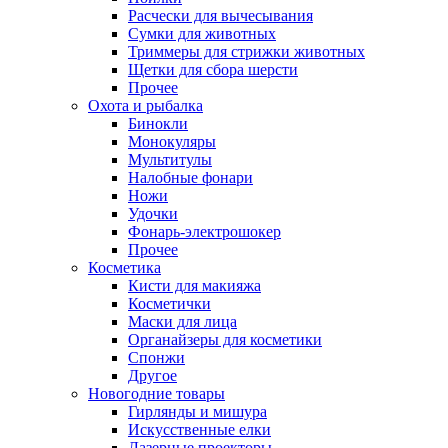
Расчески для вычесывания
Сумки для животных
Триммеры для стрижки животных
Щетки для сбора шерсти
Прочее
Охота и рыбалка
Бинокли
Монокуляры
Мультитулы
Налобные фонари
Ножи
Удочки
Фонарь-электрошокер
Прочее
Косметика
Кисти для макияжа
Косметички
Маски для лица
Органайзеры для косметики
Спонжи
Другое
Новогодние товары
Гирлянды и мишура
Искусственные елки
Лазерные проекторы