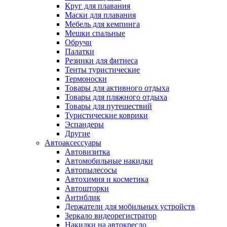
Круг для плавания
Маски для плавания
Мебель для кемпинга
Мешки спальные
Обручи
Палатки
Резинки для фитнеса
Тенты туристические
Термоноски
Товары для активного отдыха
Товары для пляжного отдыха
Товары для путешествий
Туристические коврики
Эспандеры
Другие
Автоаксессуары
Автовизитка
Автомобильные накидки
Автопылесосы
Автохимия и косметика
Автошторки
Антиблик
Держатели для мобильных устройств
Зеркало видеорегистратор
Накидки на автокресло