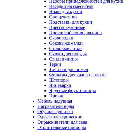
Наборы принадлежностей для кухни
Насадки на смеситель
Ножи для кухни
Овощечистки
Подставки для кухни
Прессы кухонные
Приспособления для вина
Сковородки
Соковыжималки
Столовые лотки
Сушки для посуды
Сэндвичницы
Терки
Точилки для ножей
Фильтры для крана на кухне
Штопоры
Яйцеварки
Ярусные фруктовницы
Прочие
Мебель надувная
Нагреватели воды
Обувная сушилка
Одеяла электрические
Опрыскиватели для сада
Отопительные приборы