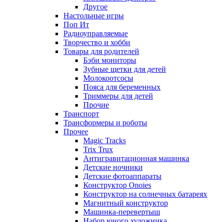
Другое
Настольные игры
Поп Ит
Радиоуправляемые
Творчество и хобби
Товары для родителей
Бэби мониторы
Зубные щетки для детей
Молокоотсосы
Пояса для беременных
Триммеры для детей
Прочие
Транспорт
Трансформеры и роботы
Прочее
Magic Tracks
Trix Trux
Антигравитационная машинка
Детские ночники
Детские фотоаппараты
Конструктор Onoies
Конструктор на солнечных батареях
Магнитный конструктор
Машинка-перевертыш
Набор юного художника