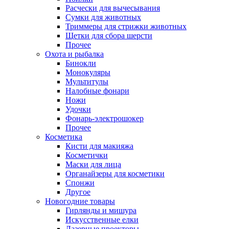
Расчески для вычесывания
Сумки для животных
Триммеры для стрижки животных
Щетки для сбора шерсти
Прочее
Охота и рыбалка
Бинокли
Монокуляры
Мультитулы
Налобные фонари
Ножи
Удочки
Фонарь-электрошокер
Прочее
Косметика
Кисти для макияжа
Косметички
Маски для лица
Органайзеры для косметики
Спонжи
Другое
Новогодние товары
Гирлянды и мишура
Искусственные елки
Лазерные проекторы