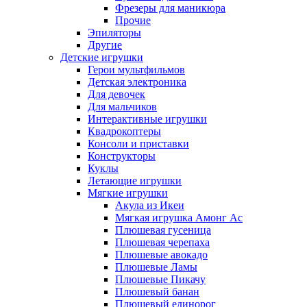
Фрезеры для маникюра
Прочие
Эпиляторы
Другие
Детские игрушки
Герои мультфильмов
Детская электроника
Для девочек
Для мальчиков
Интерактивные игрушки
Квадрокоптеры
Консоли и приставки
Конструкторы
Куклы
Летающие игрушки
Мягкие игрушки
Акула из Икеи
Мягкая игрушка Амонг Ас
Плюшевая гусеница
Плюшевая черепаха
Плюшевые авокадо
Плюшевые Ламы
Плюшевые Пикачу
Плюшевый банан
Плюшевый единорог