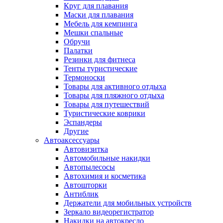
Круг для плавания
Маски для плавания
Мебель для кемпинга
Мешки спальные
Обручи
Палатки
Резинки для фитнеса
Тенты туристические
Термоноски
Товары для активного отдыха
Товары для пляжного отдыха
Товары для путешествий
Туристические коврики
Эспандеры
Другие
Автоаксессуары
Автовизитка
Автомобильные накидки
Автопылесосы
Автохимия и косметика
Автошторки
Антиблик
Держатели для мобильных устройств
Зеркало видеорегистратор
Накидки на автокресло