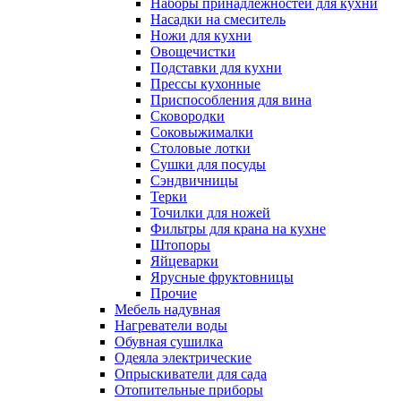
Наборы принадлежностей для кухни
Насадки на смеситель
Ножи для кухни
Овощечистки
Подставки для кухни
Прессы кухонные
Приспособления для вина
Сковородки
Соковыжималки
Столовые лотки
Сушки для посуды
Сэндвичницы
Терки
Точилки для ножей
Фильтры для крана на кухне
Штопоры
Яйцеварки
Ярусные фруктовницы
Прочие
Мебель надувная
Нагреватели воды
Обувная сушилка
Одеяла электрические
Опрыскиватели для сада
Отопительные приборы