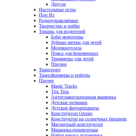
Другое
Настольные игры
Поп Ит
Радиоуправляемые
Творчество и хобби
Товары для родителей
Бэби мониторы
Зубные щетки для детей
Молокоотсосы
Пояса для беременных
Триммеры для детей
Прочие
Транспорт
Трансформеры и роботы
Прочее
Magic Tracks
Trix Trux
Антигравитационная машинка
Детские ночники
Детские фотоаппараты
Конструктор Onoies
Конструктор на солнечных батареях
Магнитный конструктор
Машинка-перевертыш
Набор юного художника