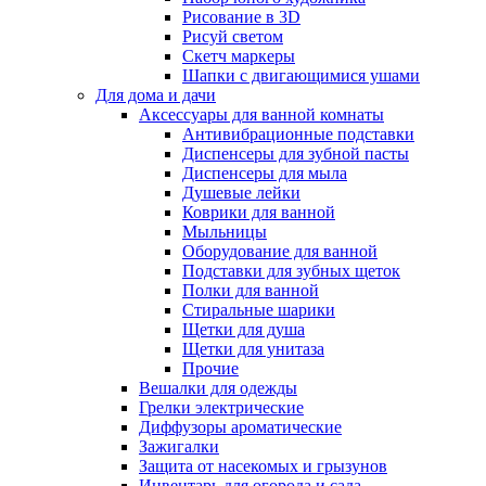
Рисование в 3D
Рисуй светом
Скетч маркеры
Шапки с двигающимися ушами
Для дома и дачи
Аксессуары для ванной комнаты
Антивибрационные подставки
Диспенсеры для зубной пасты
Диспенсеры для мыла
Душевые лейки
Коврики для ванной
Мыльницы
Оборудование для ванной
Подставки для зубных щеток
Полки для ванной
Стиральные шарики
Щетки для душа
Щетки для унитаза
Прочие
Вешалки для одежды
Грелки электрические
Диффузоры ароматические
Зажигалки
Защита от насекомых и грызунов
Инвентарь для огорода и сада