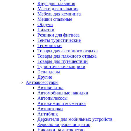
Круг для плавания
Маски для плавания
Мебель для кемпинга
Мешки спальные
Обручи
Палатки
Резинки для фитнеса
Тенты туристические
Термоноски
Товары для активного отдыха
Товары для пляжного отдыха
Товары для путешествий
Туристические коврики
Эспандеры
Другие
Автоаксессуары
Автовизитка
Автомобильные накидки
Автопылесосы
Автохимия и косметика
Автошторки
Антиблик
Держатели для мобильных устройств
Зеркало видеорегистратор
Накидки на автокресло