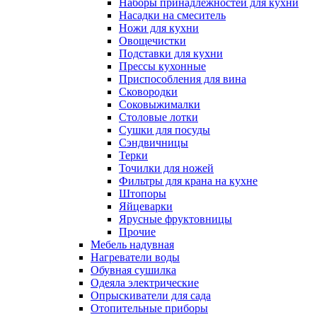
Наборы принадлежностей для кухни
Насадки на смеситель
Ножи для кухни
Овощечистки
Подставки для кухни
Прессы кухонные
Приспособления для вина
Сковородки
Соковыжималки
Столовые лотки
Сушки для посуды
Сэндвичницы
Терки
Точилки для ножей
Фильтры для крана на кухне
Штопоры
Яйцеварки
Ярусные фруктовницы
Прочие
Мебель надувная
Нагреватели воды
Обувная сушилка
Одеяла электрические
Опрыскиватели для сада
Отопительные приборы