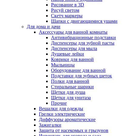
Рисование в 3D
Рисуй светом
Скетч маркеры
Шапки с двигающимися ушами
Для дома и дачи
Аксессуары для ванной комнаты
Антивибрационные подставки
Диспенсеры для зубной пасты
Диспенсеры для мыла
Душевые лейки
Коврики для ванной
Мыльницы
Оборудование для ванной
Подставки для зубных щеток
Полки для ванной
Стиральные шарики
Щетки для душа
Щетки для унитаза
Прочие
Вешалки для одежды
Грелки электрические
Диффузоры ароматические
Зажигалки
Защита от насекомых и грызунов
Инвентарь для огорода и сада