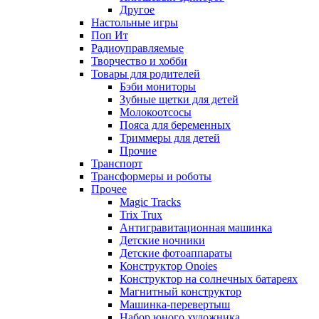
Другое
Настольные игры
Поп Ит
Радиоуправляемые
Творчество и хобби
Товары для родителей
Бэби мониторы
Зубные щетки для детей
Молокоотсосы
Пояса для беременных
Триммеры для детей
Прочие
Транспорт
Трансформеры и роботы
Прочее
Magic Tracks
Trix Trux
Антигравитационная машинка
Детские ночники
Детские фотоаппараты
Конструктор Onoies
Конструктор на солнечных батареях
Магнитный конструктор
Машинка-перевертыш
Набор юного художника