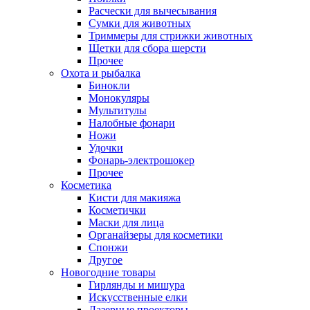
Расчески для вычесывания
Сумки для животных
Триммеры для стрижки животных
Щетки для сбора шерсти
Прочее
Охота и рыбалка
Бинокли
Монокуляры
Мультитулы
Налобные фонари
Ножи
Удочки
Фонарь-электрошокер
Прочее
Косметика
Кисти для макияжа
Косметички
Маски для лица
Органайзеры для косметики
Спонжи
Другое
Новогодние товары
Гирлянды и мишура
Искусственные елки
Лазерные проекторы