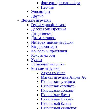
Фрезеры для маникюра
Прочие
Эпиляторы
Другие
Детские игрушки
Герои мультфильмов
Детская электроника
Для девочек
Для мальчиков
Интерактивные игрушки
Квадрокоптеры
Консоли и приставки
Конструкторы
Куклы
Летающие игрушки
Мягкие игрушки
Акула из Икеи
Мягкая игрушка Амонг Ас
Плюшевая гусеница
Плюшевая черепаха
Плюшевые авокадо
Плюшевые Ламы
Плюшевые Пикачу
Плюшевый банан
Плюшевый единорог