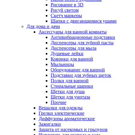
Рисование в 3D
Рисуй светом
Скетч маркеры
Шапки с двигающимися ушами
Для дома и дачи
Аксессуары для ванной комнаты
Антивибрационные подставки
Диспенсеры для зубной пасты
Диспенсеры для мыла
Душевые лейки
Коврики для ванной
Мыльницы
Оборудование для ванной
Подставки для зубных щеток
Полки для ванной
Стиральные шарики
Щетки для душа
Щетки для унитаза
Прочие
Вешалки для одежды
Грелки электрические
Диффузоры ароматические
Зажигалки
Защита от насекомых и грызунов
Инвентарь для огорода и сада