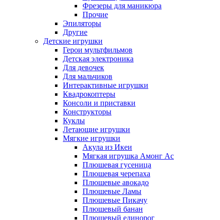
Фрезеры для маникюра
Прочие
Эпиляторы
Другие
Детские игрушки
Герои мультфильмов
Детская электроника
Для девочек
Для мальчиков
Интерактивные игрушки
Квадрокоптеры
Консоли и приставки
Конструкторы
Куклы
Летающие игрушки
Мягкие игрушки
Акула из Икеи
Мягкая игрушка Амонг Ас
Плюшевая гусеница
Плюшевая черепаха
Плюшевые авокадо
Плюшевые Ламы
Плюшевые Пикачу
Плюшевый банан
Плюшевый единорог