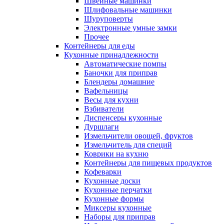
Швейные машинки
Шлифовальные машинки
Шуруповерты
Электронные умные замки
Прочее
Контейнеры для еды
Кухонные принадлежности
Автоматические помпы
Баночки для приправ
Блендеры домашние
Вафельницы
Весы для кухни
Взбиватели
Диспенсеры кухонные
Дуршлаги
Измельчители овощей, фруктов
Измельчитель для специй
Коврики на кухню
Контейнеры для пищевых продуктов
Кофеварки
Кухонные доски
Кухонные перчатки
Кухонные формы
Миксеры кухонные
Наборы для приправ