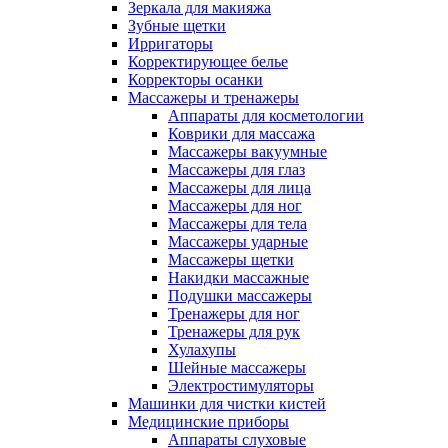
Зеркала для макияжа
Зубные щетки
Ирригаторы
Корректирующее белье
Корректоры осанки
Массажеры и тренажеры
Аппараты для косметологии
Коврики для массажа
Массажеры вакуумные
Массажеры для глаз
Массажеры для лица
Массажеры для ног
Массажеры для тела
Массажеры ударные
Массажеры щетки
Накидки массажные
Подушки массажеры
Тренажеры для ног
Тренажеры для рук
Хулахупы
Шейные массажеры
Электростимуляторы
Машинки для чистки кистей
Медицинские приборы
Аппараты слуховые