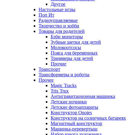
Другое
Настольные игры
Поп Ит
Радиоуправляемые
Творчество и хобби
Товары для родителей
Бэби мониторы
Зубные щетки для детей
Молокоотсосы
Пояса для беременных
Триммеры для детей
Прочие
Транспорт
Трансформеры и роботы
Прочее
Magic Tracks
Trix Trux
Антигравитационная машинка
Детские ночники
Детские фотоаппараты
Конструктор Onoies
Конструктор на солнечных батареях
Магнитный конструктор
Машинка-перевертыш
Набор юного художника