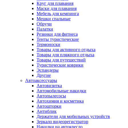
Круг для плавания
Маски для плавания
Мебель для кемпинга
Мешки спальные
Обручи
Палатки
Резинки для фитнеса
Тенты туристические
Термоноски
Товары для активного отдыха
Товары для пляжного отдыха
Товары для путешествий
Туристические коврики
Эспандеры
Другие
Автоаксессуары
Автовизитка
Автомобильные накидки
Автопылесосы
Автохимия и косметика
Автошторки
Антиблик
Держатели для мобильных устройств
Зеркало видеорегистратор
Накидки на автокресло