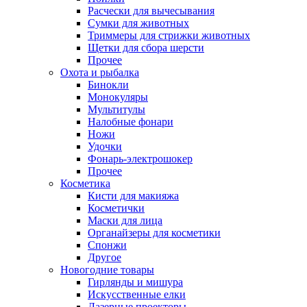
Расчески для вычесывания
Сумки для животных
Триммеры для стрижки животных
Щетки для сбора шерсти
Прочее
Охота и рыбалка
Бинокли
Монокуляры
Мультитулы
Налобные фонари
Ножи
Удочки
Фонарь-электрошокер
Прочее
Косметика
Кисти для макияжа
Косметички
Маски для лица
Органайзеры для косметики
Спонжи
Другое
Новогодние товары
Гирлянды и мишура
Искусственные елки
Лазерные проекторы