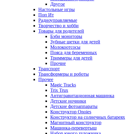
Другое
Настольные игры
Поп Ит
Радиоуправляемые
Творчество и хобби
Товары для родителей
Бэби мониторы
Зубные щетки для детей
Молокоотсосы
Пояса для беременных
Триммеры для детей
Прочие
Транспорт
Трансформеры и роботы
Прочее
Magic Tracks
Trix Trux
Антигравитационная машинка
Детские ночники
Детские фотоаппараты
Конструктор Onoies
Конструктор на солнечных батареях
Магнитный конструктор
Машинка-перевертыш
Набор юного художника