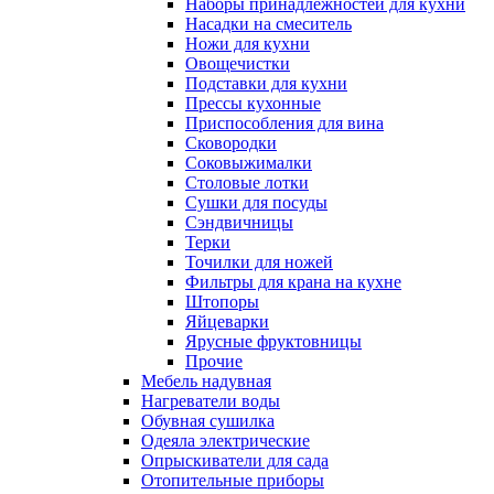
Наборы принадлежностей для кухни
Насадки на смеситель
Ножи для кухни
Овощечистки
Подставки для кухни
Прессы кухонные
Приспособления для вина
Сковородки
Соковыжималки
Столовые лотки
Сушки для посуды
Сэндвичницы
Терки
Точилки для ножей
Фильтры для крана на кухне
Штопоры
Яйцеварки
Ярусные фруктовницы
Прочие
Мебель надувная
Нагреватели воды
Обувная сушилка
Одеяла электрические
Опрыскиватели для сада
Отопительные приборы