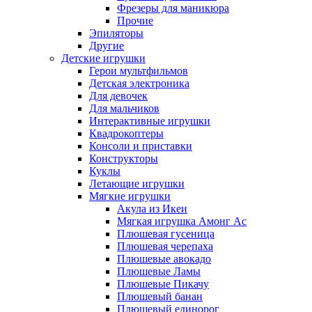
Фрезеры для маникюра
Прочие
Эпиляторы
Другие
Детские игрушки
Герои мультфильмов
Детская электроника
Для девочек
Для мальчиков
Интерактивные игрушки
Квадрокоптеры
Консоли и приставки
Конструкторы
Куклы
Летающие игрушки
Мягкие игрушки
Акула из Икеи
Мягкая игрушка Амонг Ас
Плюшевая гусеница
Плюшевая черепаха
Плюшевые авокадо
Плюшевые Ламы
Плюшевые Пикачу
Плюшевый банан
Плюшевый единорог