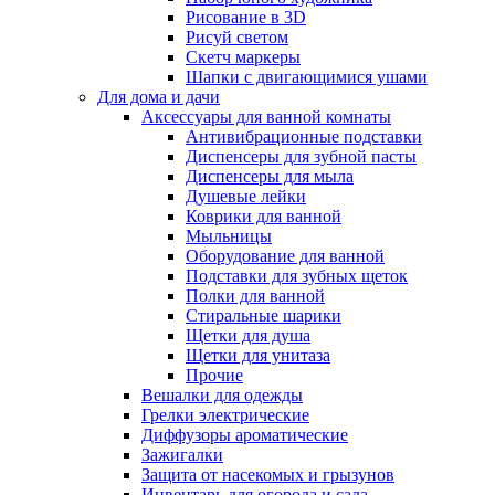
Рисование в 3D
Рисуй светом
Скетч маркеры
Шапки с двигающимися ушами
Для дома и дачи
Аксессуары для ванной комнаты
Антивибрационные подставки
Диспенсеры для зубной пасты
Диспенсеры для мыла
Душевые лейки
Коврики для ванной
Мыльницы
Оборудование для ванной
Подставки для зубных щеток
Полки для ванной
Стиральные шарики
Щетки для душа
Щетки для унитаза
Прочие
Вешалки для одежды
Грелки электрические
Диффузоры ароматические
Зажигалки
Защита от насекомых и грызунов
Инвентарь для огорода и сада