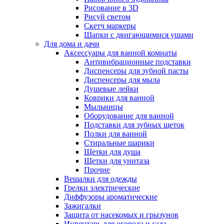
Рисование в 3D
Рисуй светом
Скетч маркеры
Шапки с двигающимися ушами
Для дома и дачи
Аксессуары для ванной комнаты
Антивибрационные подставки
Диспенсеры для зубной пасты
Диспенсеры для мыла
Душевые лейки
Коврики для ванной
Мыльницы
Оборудование для ванной
Подставки для зубных щеток
Полки для ванной
Стиральные шарики
Щетки для душа
Щетки для унитаза
Прочие
Вешалки для одежды
Грелки электрические
Диффузоры ароматические
Зажигалки
Защита от насекомых и грызунов
Инвентарь для огорода и сада