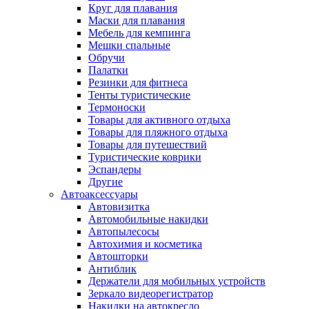
Круг для плавания
Маски для плавания
Мебель для кемпинга
Мешки спальные
Обручи
Палатки
Резинки для фитнеса
Тенты туристические
Термоноски
Товары для активного отдыха
Товары для пляжного отдыха
Товары для путешествий
Туристические коврики
Эспандеры
Другие
Автоаксессуары
Автовизитка
Автомобильные накидки
Автопылесосы
Автохимия и косметика
Автошторки
Антиблик
Держатели для мобильных устройств
Зеркало видеорегистратор
Накидки на автокресло