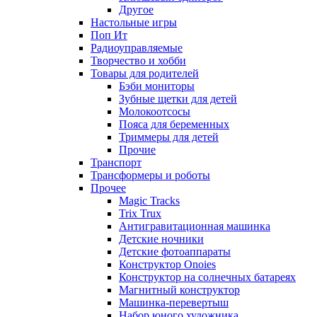
Другое
Настольные игры
Поп Ит
Радиоуправляемые
Творчество и хобби
Товары для родителей
Бэби мониторы
Зубные щетки для детей
Молокоотсосы
Пояса для беременных
Триммеры для детей
Прочие
Транспорт
Трансформеры и роботы
Прочее
Magic Tracks
Trix Trux
Антигравитационная машинка
Детские ночники
Детские фотоаппараты
Конструктор Onoies
Конструктор на солнечных батареях
Магнитный конструктор
Машинка-перевертыш
Набор юного художника