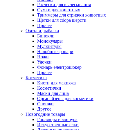
Расчески для вычесывания
Сумки для животных
Триммеры для стрижки животных
Щетки для сбора шерсти
Прочее
Охота и рыбалка
Бинокли
Монокуляры
Мультитулы
Налобные фонари
Ножи
Удочки
Фонарь-электрошокер
Прочее
Косметика
Кисти для макияжа
Косметички
Маски для лица
Органайзеры для косметики
Спонжи
Другое
Новогодние товары
Гирлянды и мишура
Искусственные елки
Лазерные проекторы