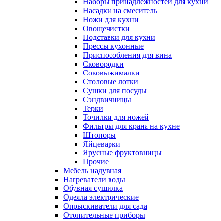
Наборы принадлежностей для кухни
Насадки на смеситель
Ножи для кухни
Овощечистки
Подставки для кухни
Прессы кухонные
Приспособления для вина
Сковородки
Соковыжималки
Столовые лотки
Сушки для посуды
Сэндвичницы
Терки
Точилки для ножей
Фильтры для крана на кухне
Штопоры
Яйцеварки
Ярусные фруктовницы
Прочие
Мебель надувная
Нагреватели воды
Обувная сушилка
Одеяла электрические
Опрыскиватели для сада
Отопительные приборы