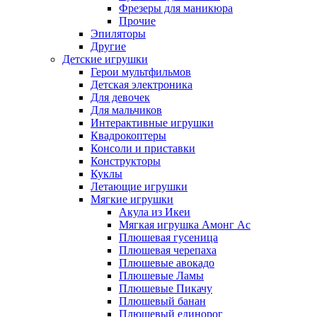
Фрезеры для маникюра
Прочие
Эпиляторы
Другие
Детские игрушки
Герои мультфильмов
Детская электроника
Для девочек
Для мальчиков
Интерактивные игрушки
Квадрокоптеры
Консоли и приставки
Конструкторы
Куклы
Летающие игрушки
Мягкие игрушки
Акула из Икеи
Мягкая игрушка Амонг Ас
Плюшевая гусеница
Плюшевая черепаха
Плюшевые авокадо
Плюшевые Ламы
Плюшевые Пикачу
Плюшевый банан
Плюшевый единорог