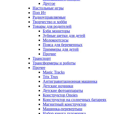
Другое
Настольные игры
Поп Ит
Радиоуправляемые
Творчество и хобби
Товары для родителей
Бэби мониторы
Зубные щетки для детей
Молокоотсосы
Пояса для беременных
Триммеры для детей
Прочие
Транспорт
Трансформеры и роботы
Прочее
Magic Tracks
Trix Trux
Антигравитационная машинка
Детские ночники
Детские фотоаппараты
Конструктор Onoies
Конструктор на солнечных батареях
Магнитный конструктор
Машинка-перевертыш
Набор юного художника