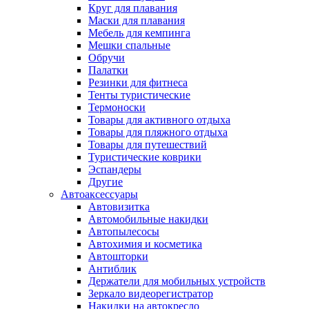
Круг для плавания
Маски для плавания
Мебель для кемпинга
Мешки спальные
Обручи
Палатки
Резинки для фитнеса
Тенты туристические
Термоноски
Товары для активного отдыха
Товары для пляжного отдыха
Товары для путешествий
Туристические коврики
Эспандеры
Другие
Автоаксессуары
Автовизитка
Автомобильные накидки
Автопылесосы
Автохимия и косметика
Автошторки
Антиблик
Держатели для мобильных устройств
Зеркало видеорегистратор
Накидки на автокресло