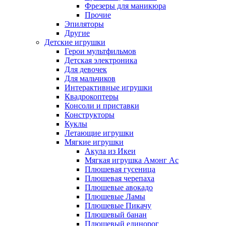
Фрезеры для маникюра
Прочие
Эпиляторы
Другие
Детские игрушки
Герои мультфильмов
Детская электроника
Для девочек
Для мальчиков
Интерактивные игрушки
Квадрокоптеры
Консоли и приставки
Конструкторы
Куклы
Летающие игрушки
Мягкие игрушки
Акула из Икеи
Мягкая игрушка Амонг Ас
Плюшевая гусеница
Плюшевая черепаха
Плюшевые авокадо
Плюшевые Ламы
Плюшевые Пикачу
Плюшевый банан
Плюшевый единорог