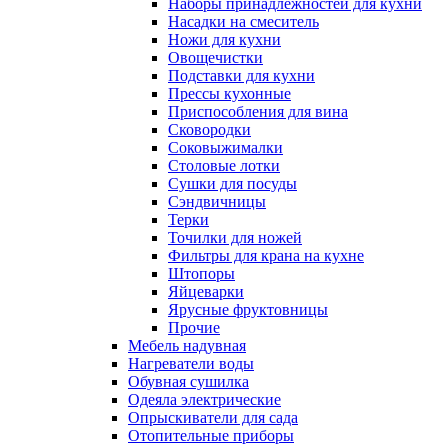
Наборы принадлежностей для кухни
Насадки на смеситель
Ножи для кухни
Овощечистки
Подставки для кухни
Прессы кухонные
Приспособления для вина
Сковородки
Соковыжималки
Столовые лотки
Сушки для посуды
Сэндвичницы
Терки
Точилки для ножей
Фильтры для крана на кухне
Штопоры
Яйцеварки
Ярусные фруктовницы
Прочие
Мебель надувная
Нагреватели воды
Обувная сушилка
Одеяла электрические
Опрыскиватели для сада
Отопительные приборы