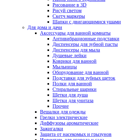
Рисование в 3D
Рисуй светом
Скетч маркеры
Шапки с двигающимися ушами
Для дома и дачи
Аксессуары для ванной комнаты
Антивибрационные подставки
Диспенсеры для зубной пасты
Диспенсеры для мыла
Душевые лейки
Коврики для ванной
Мыльницы
Оборудование для ванной
Подставки для зубных щеток
Полки для ванной
Стиральные шарики
Щетки для душа
Щетки для унитаза
Прочие
Вешалки для одежды
Грелки электрические
Диффузоры ароматические
Зажигалки
Защита от насекомых и грызунов
Инвентарь для огорода и сада