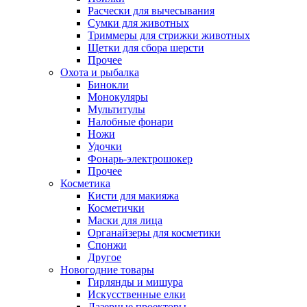
Расчески для вычесывания
Сумки для животных
Триммеры для стрижки животных
Щетки для сбора шерсти
Прочее
Охота и рыбалка
Бинокли
Монокуляры
Мультитулы
Налобные фонари
Ножи
Удочки
Фонарь-электрошокер
Прочее
Косметика
Кисти для макияжа
Косметички
Маски для лица
Органайзеры для косметики
Спонжи
Другое
Новогодние товары
Гирлянды и мишура
Искусственные елки
Лазерные проекторы