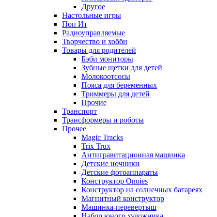
Другое
Настольные игры
Поп Ит
Радиоуправляемые
Творчество и хобби
Товары для родителей
Бэби мониторы
Зубные щетки для детей
Молокоотсосы
Пояса для беременных
Триммеры для детей
Прочие
Транспорт
Трансформеры и роботы
Прочее
Magic Tracks
Trix Trux
Антигравитационная машинка
Детские ночники
Детские фотоаппараты
Конструктор Onoies
Конструктор на солнечных батареях
Магнитный конструктор
Машинка-перевертыш
Набор юного художника