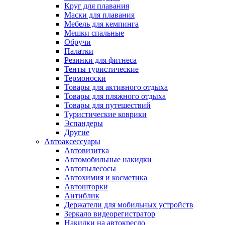
Круг для плавания
Маски для плавания
Мебель для кемпинга
Мешки спальные
Обручи
Палатки
Резинки для фитнеса
Тенты туристические
Термоноски
Товары для активного отдыха
Товары для пляжного отдыха
Товары для путешествий
Туристические коврики
Эспандеры
Другие
Автоаксессуары
Автовизитка
Автомобильные накидки
Автопылесосы
Автохимия и косметика
Автошторки
Антиблик
Держатели для мобильных устройств
Зеркало видеорегистратор
Накидки на автокресло