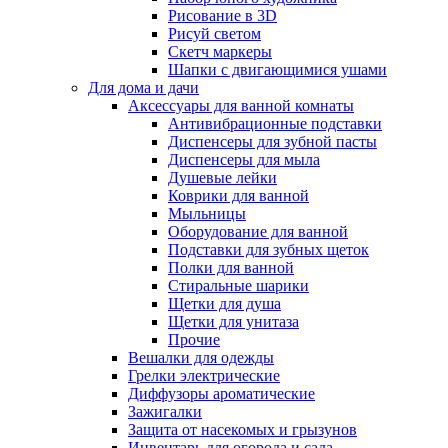
Рисование в 3D
Рисуй светом
Скетч маркеры
Шапки с двигающимися ушами
Для дома и дачи
Аксессуары для ванной комнаты
Антивибрационные подставки
Диспенсеры для зубной пасты
Диспенсеры для мыла
Душевые лейки
Коврики для ванной
Мыльницы
Оборудование для ванной
Подставки для зубных щеток
Полки для ванной
Стиральные шарики
Щетки для душа
Щетки для унитаза
Прочие
Вешалки для одежды
Грелки электрические
Диффузоры ароматические
Зажигалки
Защита от насекомых и грызунов
Инвентарь для огорода и сада