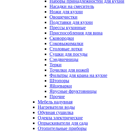
Наборы принадлежностей для кухни
Насадки на смеситель
Ножи для кухни
Овощечистки
Подставки для кухни
Прессы кухонные
Приспособления для вина
Сковородки
Соковыжималки
Столовые лотки
Сушки для посуды
Сэндвичницы
Терки
Точилки для ножей
Фильтры для крана на кухне
Штопоры
Яйцеварки
Ярусные фруктовницы
Прочие
Мебель надувная
Нагреватели воды
Обувная сушилка
Одеяла электрические
Опрыскиватели для сада
Отопительные приборы