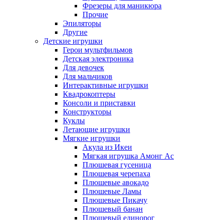
Фрезеры для маникюра
Прочие
Эпиляторы
Другие
Детские игрушки
Герои мультфильмов
Детская электроника
Для девочек
Для мальчиков
Интерактивные игрушки
Квадрокоптеры
Консоли и приставки
Конструкторы
Куклы
Летающие игрушки
Мягкие игрушки
Акула из Икеи
Мягкая игрушка Амонг Ас
Плюшевая гусеница
Плюшевая черепаха
Плюшевые авокадо
Плюшевые Ламы
Плюшевые Пикачу
Плюшевый банан
Плюшевый единорог