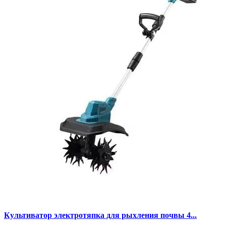
Культиватор электротяпка для рыхления почвы 4...