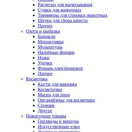
Расчески для вычесывания
Сумки для животных
Триммеры для стрижки животных
Щетки для сбора шерсти
Прочее
Охота и рыбалка
Бинокли
Монокуляры
Мультитулы
Налобные фонари
Ножи
Удочки
Фонарь-электрошокер
Прочее
Косметика
Кисти для макияжа
Косметички
Маски для лица
Органайзеры для косметики
Спонжи
Другое
Новогодние товары
Гирлянды и мишура
Искусственные елки
Лазерные проекторы