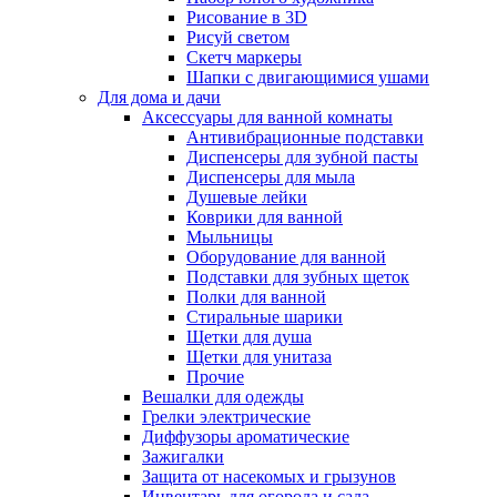
Рисование в 3D
Рисуй светом
Скетч маркеры
Шапки с двигающимися ушами
Для дома и дачи
Аксессуары для ванной комнаты
Антивибрационные подставки
Диспенсеры для зубной пасты
Диспенсеры для мыла
Душевые лейки
Коврики для ванной
Мыльницы
Оборудование для ванной
Подставки для зубных щеток
Полки для ванной
Стиральные шарики
Щетки для душа
Щетки для унитаза
Прочие
Вешалки для одежды
Грелки электрические
Диффузоры ароматические
Зажигалки
Защита от насекомых и грызунов
Инвентарь для огорода и сада