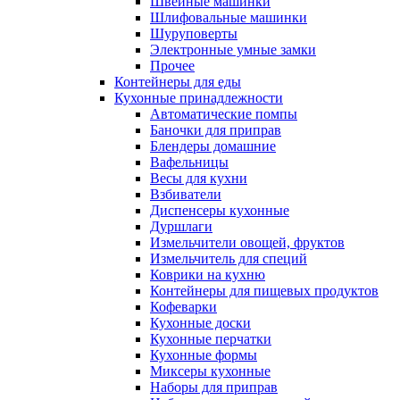
Швейные машинки
Шлифовальные машинки
Шуруповерты
Электронные умные замки
Прочее
Контейнеры для еды
Кухонные принадлежности
Автоматические помпы
Баночки для приправ
Блендеры домашние
Вафельницы
Весы для кухни
Взбиватели
Диспенсеры кухонные
Дуршлаги
Измельчители овощей, фруктов
Измельчитель для специй
Коврики на кухню
Контейнеры для пищевых продуктов
Кофеварки
Кухонные доски
Кухонные перчатки
Кухонные формы
Миксеры кухонные
Наборы для приправ