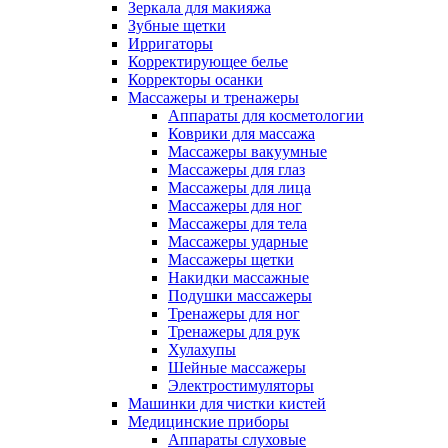
Зеркала для макияжа
Зубные щетки
Ирригаторы
Корректирующее белье
Корректоры осанки
Массажеры и тренажеры
Аппараты для косметологии
Коврики для массажа
Массажеры вакуумные
Массажеры для глаз
Массажеры для лица
Массажеры для ног
Массажеры для тела
Массажеры ударные
Массажеры щетки
Накидки массажные
Подушки массажеры
Тренажеры для ног
Тренажеры для рук
Хулахупы
Шейные массажеры
Электростимуляторы
Машинки для чистки кистей
Медицинские приборы
Аппараты слуховые