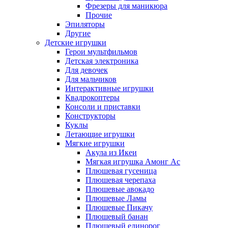
Фрезеры для маникюра
Прочие
Эпиляторы
Другие
Детские игрушки
Герои мультфильмов
Детская электроника
Для девочек
Для мальчиков
Интерактивные игрушки
Квадрокоптеры
Консоли и приставки
Конструкторы
Куклы
Летающие игрушки
Мягкие игрушки
Акула из Икеи
Мягкая игрушка Амонг Ас
Плюшевая гусеница
Плюшевая черепаха
Плюшевые авокадо
Плюшевые Ламы
Плюшевые Пикачу
Плюшевый банан
Плюшевый единорог