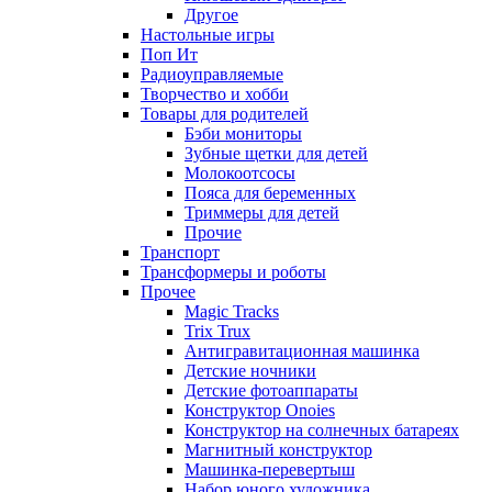
Другое
Настольные игры
Поп Ит
Радиоуправляемые
Творчество и хобби
Товары для родителей
Бэби мониторы
Зубные щетки для детей
Молокоотсосы
Пояса для беременных
Триммеры для детей
Прочие
Транспорт
Трансформеры и роботы
Прочее
Magic Tracks
Trix Trux
Антигравитационная машинка
Детские ночники
Детские фотоаппараты
Конструктор Onoies
Конструктор на солнечных батареях
Магнитный конструктор
Машинка-перевертыш
Набор юного художника