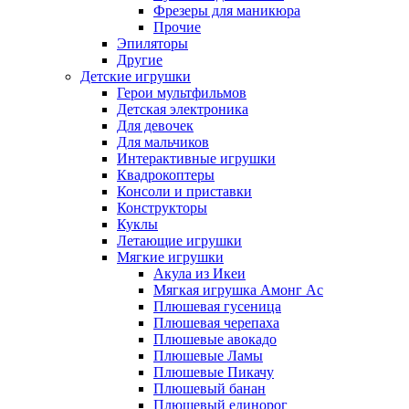
Фрезеры для маникюра
Прочие
Эпиляторы
Другие
Детские игрушки
Герои мультфильмов
Детская электроника
Для девочек
Для мальчиков
Интерактивные игрушки
Квадрокоптеры
Консоли и приставки
Конструкторы
Куклы
Летающие игрушки
Мягкие игрушки
Акула из Икеи
Мягкая игрушка Амонг Ас
Плюшевая гусеница
Плюшевая черепаха
Плюшевые авокадо
Плюшевые Ламы
Плюшевые Пикачу
Плюшевый банан
Плюшевый единорог