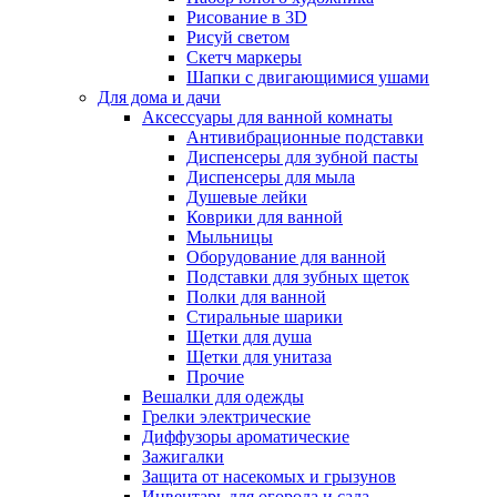
Рисование в 3D
Рисуй светом
Скетч маркеры
Шапки с двигающимися ушами
Для дома и дачи
Аксессуары для ванной комнаты
Антивибрационные подставки
Диспенсеры для зубной пасты
Диспенсеры для мыла
Душевые лейки
Коврики для ванной
Мыльницы
Оборудование для ванной
Подставки для зубных щеток
Полки для ванной
Стиральные шарики
Щетки для душа
Щетки для унитаза
Прочие
Вешалки для одежды
Грелки электрические
Диффузоры ароматические
Зажигалки
Защита от насекомых и грызунов
Инвентарь для огорода и сада