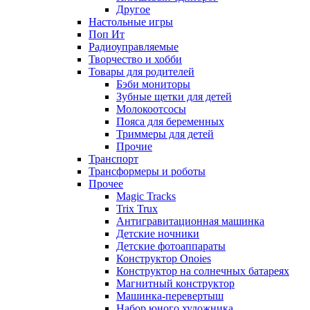
Другое
Настольные игры
Поп Ит
Радиоуправляемые
Творчество и хобби
Товары для родителей
Бэби мониторы
Зубные щетки для детей
Молокоотсосы
Пояса для беременных
Триммеры для детей
Прочие
Транспорт
Трансформеры и роботы
Прочее
Magic Tracks
Trix Trux
Антигравитационная машинка
Детские ночники
Детские фотоаппараты
Конструктор Onoies
Конструктор на солнечных батареях
Магнитный конструктор
Машинка-перевертыш
Набор юного художника