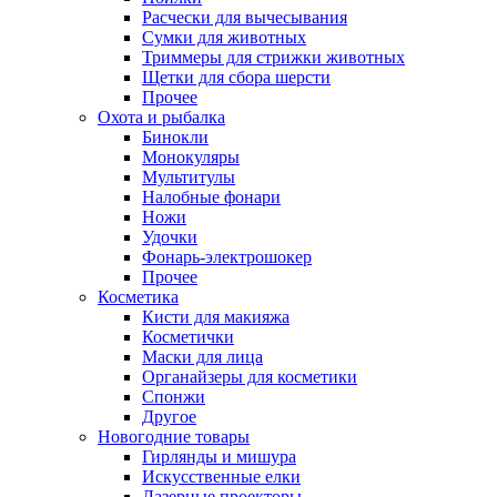
Расчески для вычесывания
Сумки для животных
Триммеры для стрижки животных
Щетки для сбора шерсти
Прочее
Охота и рыбалка
Бинокли
Монокуляры
Мультитулы
Налобные фонари
Ножи
Удочки
Фонарь-электрошокер
Прочее
Косметика
Кисти для макияжа
Косметички
Маски для лица
Органайзеры для косметики
Спонжи
Другое
Новогодние товары
Гирлянды и мишура
Искусственные елки
Лазерные проекторы