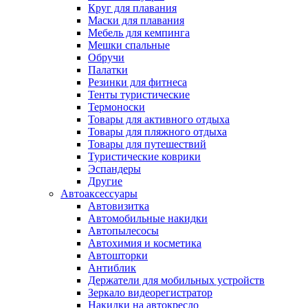
Круг для плавания
Маски для плавания
Мебель для кемпинга
Мешки спальные
Обручи
Палатки
Резинки для фитнеса
Тенты туристические
Термоноски
Товары для активного отдыха
Товары для пляжного отдыха
Товары для путешествий
Туристические коврики
Эспандеры
Другие
Автоаксессуары
Автовизитка
Автомобильные накидки
Автопылесосы
Автохимия и косметика
Автошторки
Антиблик
Держатели для мобильных устройств
Зеркало видеорегистратор
Накидки на автокресло