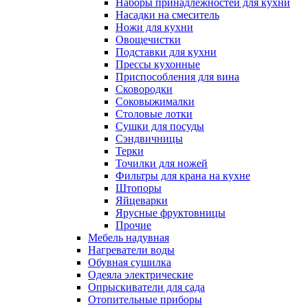
Наборы принадлежностей для кухни
Насадки на смеситель
Ножи для кухни
Овощечистки
Подставки для кухни
Прессы кухонные
Приспособления для вина
Сковородки
Соковыжималки
Столовые лотки
Сушки для посуды
Сэндвичницы
Терки
Точилки для ножей
Фильтры для крана на кухне
Штопоры
Яйцеварки
Ярусные фруктовницы
Прочие
Мебель надувная
Нагреватели воды
Обувная сушилка
Одеяла электрические
Опрыскиватели для сада
Отопительные приборы