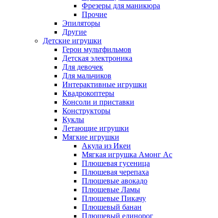
Фрезеры для маникюра
Прочие
Эпиляторы
Другие
Детские игрушки
Герои мультфильмов
Детская электроника
Для девочек
Для мальчиков
Интерактивные игрушки
Квадрокоптеры
Консоли и приставки
Конструкторы
Куклы
Летающие игрушки
Мягкие игрушки
Акула из Икеи
Мягкая игрушка Амонг Ас
Плюшевая гусеница
Плюшевая черепаха
Плюшевые авокадо
Плюшевые Ламы
Плюшевые Пикачу
Плюшевый банан
Плюшевый единорог