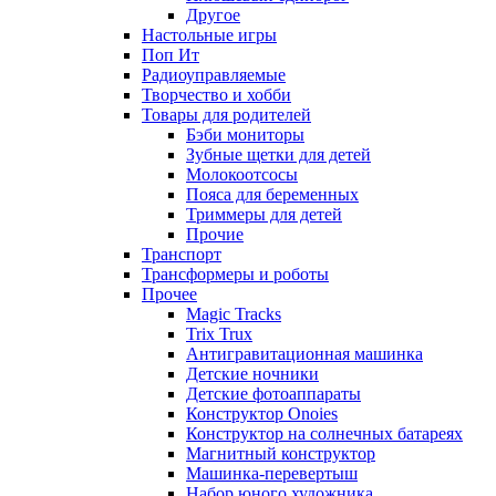
Другое
Настольные игры
Поп Ит
Радиоуправляемые
Творчество и хобби
Товары для родителей
Бэби мониторы
Зубные щетки для детей
Молокоотсосы
Пояса для беременных
Триммеры для детей
Прочие
Транспорт
Трансформеры и роботы
Прочее
Magic Tracks
Trix Trux
Антигравитационная машинка
Детские ночники
Детские фотоаппараты
Конструктор Onoies
Конструктор на солнечных батареях
Магнитный конструктор
Машинка-перевертыш
Набор юного художника