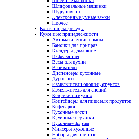
Швейные машинки
Шлифовальные машинки
Шуруповерты
Электронные умные замки
Прочее
Контейнеры для еды
Кухонные принадлежности
Автоматические помпы
Баночки для приправ
Блендеры домашние
Вафельницы
Весы для кухни
Взбиватели
Диспенсеры кухонные
Дуршлаги
Измельчители овощей, фруктов
Измельчитель для специй
Коврики на кухню
Контейнеры для пищевых продуктов
Кофеварки
Кухонные доски
Кухонные перчатки
Кухонные формы
Миксеры кухонные
Наборы для приправ