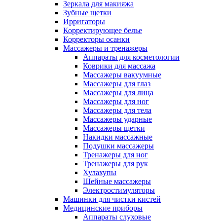
Зеркала для макияжа
Зубные щетки
Ирригаторы
Корректирующее белье
Корректоры осанки
Массажеры и тренажеры
Аппараты для косметологии
Коврики для массажа
Массажеры вакуумные
Массажеры для глаз
Массажеры для лица
Массажеры для ног
Массажеры для тела
Массажеры ударные
Массажеры щетки
Накидки массажные
Подушки массажеры
Тренажеры для ног
Тренажеры для рук
Хулахупы
Шейные массажеры
Электростимуляторы
Машинки для чистки кистей
Медицинские приборы
Аппараты слуховые