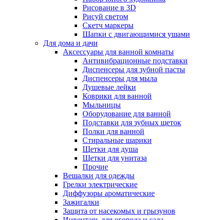
Рисование в 3D
Рисуй светом
Скетч маркеры
Шапки с двигающимися ушами
Для дома и дачи
Аксессуары для ванной комнаты
Антивибрационные подставки
Диспенсеры для зубной пасты
Диспенсеры для мыла
Душевые лейки
Коврики для ванной
Мыльницы
Оборудование для ванной
Подставки для зубных щеток
Полки для ванной
Стиральные шарики
Щетки для душа
Щетки для унитаза
Прочие
Вешалки для одежды
Грелки электрические
Диффузоры ароматические
Зажигалки
Защита от насекомых и грызунов
Инвентарь для огорода и сада