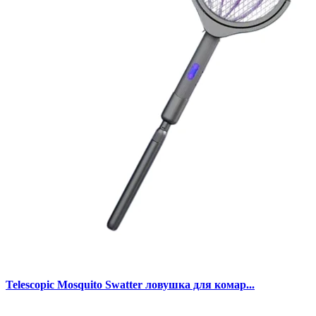
Telescopic Mosquito Swatter ловушка для комар...