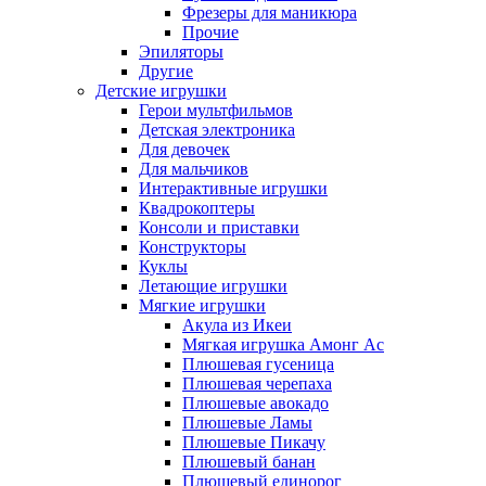
Фрезеры для маникюра
Прочие
Эпиляторы
Другие
Детские игрушки
Герои мультфильмов
Детская электроника
Для девочек
Для мальчиков
Интерактивные игрушки
Квадрокоптеры
Консоли и приставки
Конструкторы
Куклы
Летающие игрушки
Мягкие игрушки
Акула из Икеи
Мягкая игрушка Амонг Ас
Плюшевая гусеница
Плюшевая черепаха
Плюшевые авокадо
Плюшевые Ламы
Плюшевые Пикачу
Плюшевый банан
Плюшевый единорог