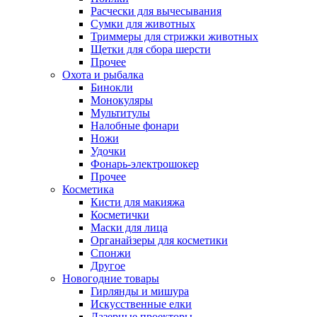
Расчески для вычесывания
Сумки для животных
Триммеры для стрижки животных
Щетки для сбора шерсти
Прочее
Охота и рыбалка
Бинокли
Монокуляры
Мультитулы
Налобные фонари
Ножи
Удочки
Фонарь-электрошокер
Прочее
Косметика
Кисти для макияжа
Косметички
Маски для лица
Органайзеры для косметики
Спонжи
Другое
Новогодние товары
Гирлянды и мишура
Искусственные елки
Лазерные проекторы