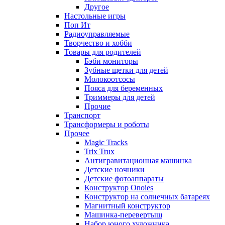
Другое
Настольные игры
Поп Ит
Радиоуправляемые
Творчество и хобби
Товары для родителей
Бэби мониторы
Зубные щетки для детей
Молокоотсосы
Пояса для беременных
Триммеры для детей
Прочие
Транспорт
Трансформеры и роботы
Прочее
Magic Tracks
Trix Trux
Антигравитационная машинка
Детские ночники
Детские фотоаппараты
Конструктор Onoies
Конструктор на солнечных батареях
Магнитный конструктор
Машинка-перевертыш
Набор юного художника