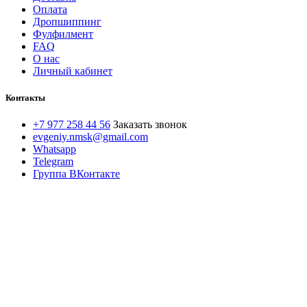
Оплата
Дропшиппинг
Фулфилмент
FAQ
О нас
Личный кабинет
Контакты
+7 977 258 44 56
Заказать звонок
evgeniy.nmsk@gmail.com
Whatsapp
Telegram
Группа ВКонтакте