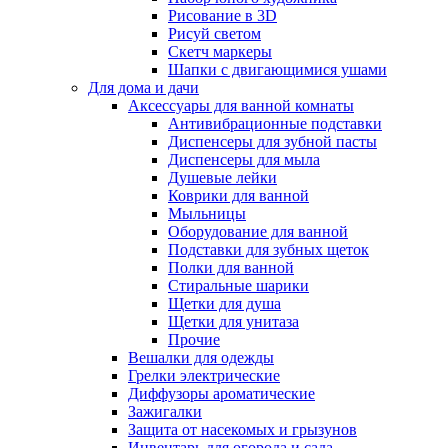
Рисование в 3D
Рисуй светом
Скетч маркеры
Шапки с двигающимися ушами
Для дома и дачи
Аксессуары для ванной комнаты
Антивибрационные подставки
Диспенсеры для зубной пасты
Диспенсеры для мыла
Душевые лейки
Коврики для ванной
Мыльницы
Оборудование для ванной
Подставки для зубных щеток
Полки для ванной
Стиральные шарики
Щетки для душа
Щетки для унитаза
Прочие
Вешалки для одежды
Грелки электрические
Диффузоры ароматические
Зажигалки
Защита от насекомых и грызунов
Инвентарь для огорода и сада