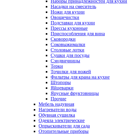
Наборы принадлежностей для кухни
Насадки на смеситель
Ножи для кухни
Овощечистки
Подставки для кухни
Прессы кухонные
Приспособления для вина
Сковородки
Соковыжималки
Столовые лотки
Сушки для посуды
Сэндвичницы
Терки
Точилки для ножей
Фильтры для крана на кухне
Штопоры
Яйцеварки
Ярусные фруктовницы
Прочие
Мебель надувная
Нагреватели воды
Обувная сушилка
Одеяла электрические
Опрыскиватели для сада
Отопительные приборы