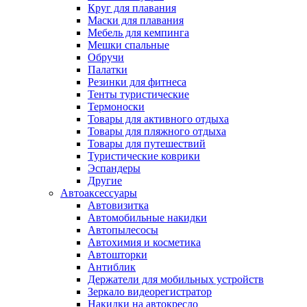
Круг для плавания
Маски для плавания
Мебель для кемпинга
Мешки спальные
Обручи
Палатки
Резинки для фитнеса
Тенты туристические
Термоноски
Товары для активного отдыха
Товары для пляжного отдыха
Товары для путешествий
Туристические коврики
Эспандеры
Другие
Автоаксессуары
Автовизитка
Автомобильные накидки
Автопылесосы
Автохимия и косметика
Автошторки
Антиблик
Держатели для мобильных устройств
Зеркало видеорегистратор
Накидки на автокресло