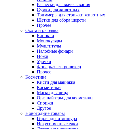
Расчески для вычесывания
Сумки для животных
Триммеры для стрижки животных
Щетки для сбора шерсти
Прочее
Охота и рыбалка
Бинокли
Монокуляры
Мультитулы
Налобные фонари
Ножи
Удочки
Фонарь-электрошокер
Прочее
Косметика
Кисти для макияжа
Косметички
Маски для лица
Органайзеры для косметики
Спонжи
Другое
Новогодние товары
Гирлянды и мишура
Искусственные елки
Лазерные проекторы