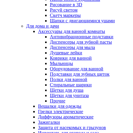
Рисование в 3D
Рисуй светом
Скетч маркеры
Шапки с двигающимися ушами
Для дома и дачи
Аксессуары для ванной комнаты
Антивибрационные подставки
Диспенсеры для зубной пасты
Диспенсеры для мыла
Душевые лейки
Коврики для ванной
Мыльницы
Оборудование для ванной
Подставки для зубных щеток
Полки для ванной
Стиральные шарики
Щетки для душа
Щетки для унитаза
Прочие
Вешалки для одежды
Грелки электрические
Диффузоры ароматические
Зажигалки
Защита от насекомых и грызунов
Инвентарь для огорода и сада