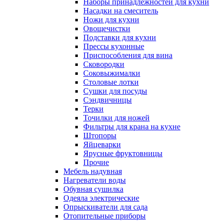
Наборы принадлежностей для кухни
Насадки на смеситель
Ножи для кухни
Овощечистки
Подставки для кухни
Прессы кухонные
Приспособления для вина
Сковородки
Соковыжималки
Столовые лотки
Сушки для посуды
Сэндвичницы
Терки
Точилки для ножей
Фильтры для крана на кухне
Штопоры
Яйцеварки
Ярусные фруктовницы
Прочие
Мебель надувная
Нагреватели воды
Обувная сушилка
Одеяла электрические
Опрыскиватели для сада
Отопительные приборы