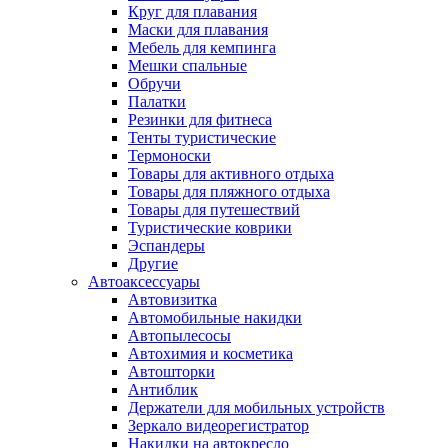
Круг для плавания
Маски для плавания
Мебель для кемпинга
Мешки спальные
Обручи
Палатки
Резинки для фитнеса
Тенты туристические
Термоноски
Товары для активного отдыха
Товары для пляжного отдыха
Товары для путешествий
Туристические коврики
Эспандеры
Другие
Автоаксессуары
Автовизитка
Автомобильные накидки
Автопылесосы
Автохимия и косметика
Автошторки
Антиблик
Держатели для мобильных устройств
Зеркало видеорегистратор
Накидки на автокресло