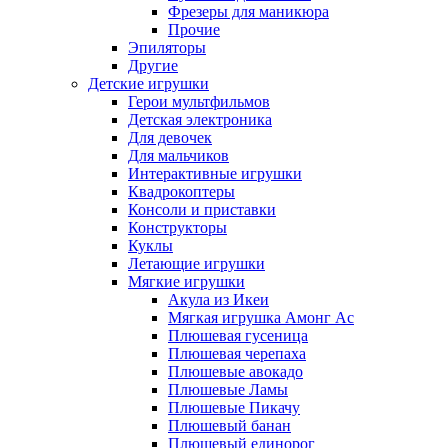
Фрезеры для маникюра
Прочие
Эпиляторы
Другие
Детские игрушки
Герои мультфильмов
Детская электроника
Для девочек
Для мальчиков
Интерактивные игрушки
Квадрокоптеры
Консоли и приставки
Конструкторы
Куклы
Летающие игрушки
Мягкие игрушки
Акула из Икеи
Мягкая игрушка Амонг Ас
Плюшевая гусеница
Плюшевая черепаха
Плюшевые авокадо
Плюшевые Ламы
Плюшевые Пикачу
Плюшевый банан
Плюшевый единорог