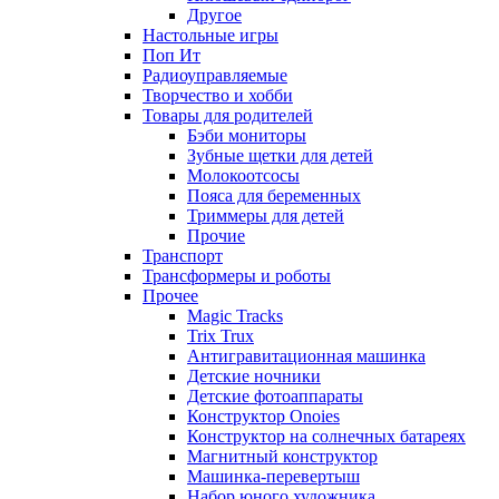
Другое
Настольные игры
Поп Ит
Радиоуправляемые
Творчество и хобби
Товары для родителей
Бэби мониторы
Зубные щетки для детей
Молокоотсосы
Пояса для беременных
Триммеры для детей
Прочие
Транспорт
Трансформеры и роботы
Прочее
Magic Tracks
Trix Trux
Антигравитационная машинка
Детские ночники
Детские фотоаппараты
Конструктор Onoies
Конструктор на солнечных батареях
Магнитный конструктор
Машинка-перевертыш
Набор юного художника