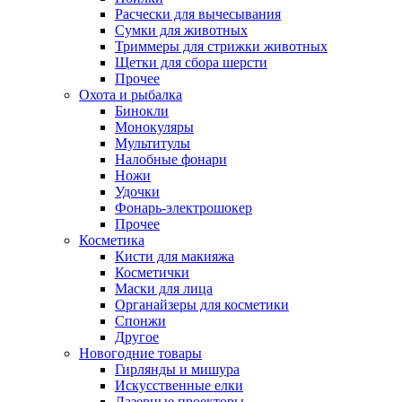
Расчески для вычесывания
Сумки для животных
Триммеры для стрижки животных
Щетки для сбора шерсти
Прочее
Охота и рыбалка
Бинокли
Монокуляры
Мультитулы
Налобные фонари
Ножи
Удочки
Фонарь-электрошокер
Прочее
Косметика
Кисти для макияжа
Косметички
Маски для лица
Органайзеры для косметики
Спонжи
Другое
Новогодние товары
Гирлянды и мишура
Искусственные елки
Лазерные проекторы