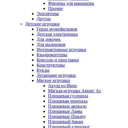
Фрезеры для маникюра
Прочие
Эпиляторы
Другие
Детские игрушки
Герои мультфильмов
Детская электроника
Для девочек
Для мальчиков
Интерактивные игрушки
Квадрокоптеры
Консоли и приставки
Конструкторы
Куклы
Летающие игрушки
Мягкие игрушки
Акула из Икеи
Мягкая игрушка Амонг Ас
Плюшевая гусеница
Плюшевая черепаха
Плюшевые авокадо
Плюшевые Ламы
Плюшевые Пикачу
Плюшевый банан
Плюшевый единорог