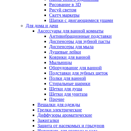
Рисование в 3D
Рисуй светом
Скетч маркеры
Шапки с двигающимися ушами
Для дома и дачи
Аксессуары для ванной комнаты
Антивибрационные подставки
Диспенсеры для зубной пасты
Диспенсеры для мыла
Душевые лейки
Коврики для ванной
Мыльницы
Оборудование для ванной
Подставки для зубных щеток
Полки для ванной
Стиральные шарики
Щетки для душа
Щетки для унитаза
Прочие
Вешалки для одежды
Грелки электрические
Диффузоры ароматические
Зажигалки
Защита от насекомых и грызунов
Инвентарь для огорода и сада