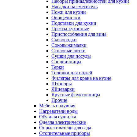
Наборы принадлежностей для кухни
Насадки на смеситель
Ножи для кухни
Овощечистки
Подставки для кухни
Прессы кухонные
Приспособления для вина
Сковородки
Соковыжималки
Столовые лотки
Сушки для посуды
Сэндвичницы
Терки
Точилки для ножей
Фильтры для крана на кухне
Штопоры
Яйцеварки
Ярусные фруктовницы
Прочие
Мебель надувная
Нагреватели воды
Обувная сушилка
Одеяла электрические
Опрыскиватели для сада
Отопительные приборы