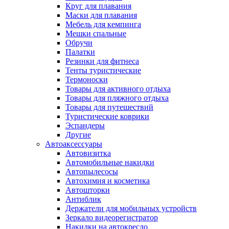
Круг для плавания
Маски для плавания
Мебель для кемпинга
Мешки спальные
Обручи
Палатки
Резинки для фитнеса
Тенты туристические
Термоноски
Товары для активного отдыха
Товары для пляжного отдыха
Товары для путешествий
Туристические коврики
Эспандеры
Другие
Автоаксессуары
Автовизитка
Автомобильные накидки
Автопылесосы
Автохимия и косметика
Автошторки
Антиблик
Держатели для мобильных устройств
Зеркало видеорегистратор
Накидки на автокресло