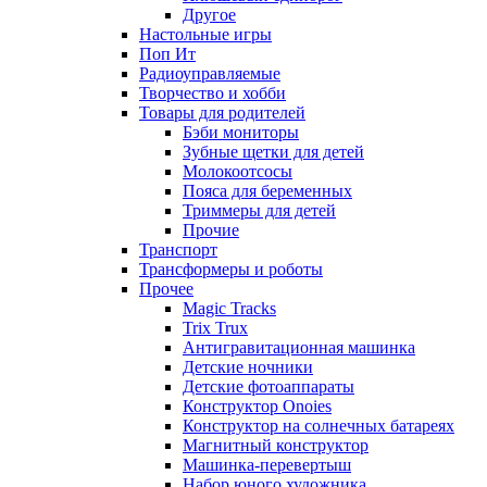
Другое
Настольные игры
Поп Ит
Радиоуправляемые
Творчество и хобби
Товары для родителей
Бэби мониторы
Зубные щетки для детей
Молокоотсосы
Пояса для беременных
Триммеры для детей
Прочие
Транспорт
Трансформеры и роботы
Прочее
Magic Tracks
Trix Trux
Антигравитационная машинка
Детские ночники
Детские фотоаппараты
Конструктор Onoies
Конструктор на солнечных батареях
Магнитный конструктор
Машинка-перевертыш
Набор юного художника