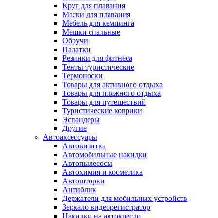
Круг для плавания
Маски для плавания
Мебель для кемпинга
Мешки спальные
Обручи
Палатки
Резинки для фитнеса
Тенты туристические
Термоноски
Товары для активного отдыха
Товары для пляжного отдыха
Товары для путешествий
Туристические коврики
Эспандеры
Другие
Автоаксессуары
Автовизитка
Автомобильные накидки
Автопылесосы
Автохимия и косметика
Автошторки
Антиблик
Держатели для мобильных устройств
Зеркало видеорегистратор
Накидки на автокресло