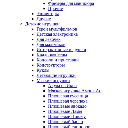
Фрезеры для маникюра
Прочие
Эпиляторы
Другие
Детские игрушки
Герои мультфильмов
Детская электроника
Для девочек
Для мальчиков
Интерактивные игрушки
Квадрокоптеры
Консоли и приставки
Конструкторы
Куклы
Летающие игрушки
Мягкие игрушки
Акула из Икеи
Мягкая игрушка Амонг Ас
Плюшевая гусеница
Плюшевая черепаха
Плюшевые авокадо
Плюшевые Ламы
Плюшевые Пикачу
Плюшевый банан
Плюшевый единорог