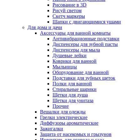
Рисование в 3D
Рисуй светом
Скетч маркеры
Шапки с двигающимися ушами
Для дома и дачи
Аксессуары для ванной комнаты
Антивибрационные подставки
Диспенсеры для зубной пасты
Диспенсеры для мыла
Душевые лейки
Коврики для ванной
Мыльницы
Оборудование для ванной
Подставки для зубных щеток
Полки для ванной
Стиральные шарики
Щетки для душа
Щетки для унитаза
Прочие
Вешалки для одежды
Грелки электрические
Диффузоры ароматические
Зажигалки
Защита от насекомых и грызунов
Инвентарь для огорода и сада