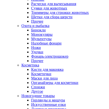
Расчески для вычесывания
Сумки для животных
Триммеры для стрижки животных
Щетки для сбора шерсти
Прочее
Охота и рыбалка
Бинокли
Монокуляры
Мультитулы
Налобные фонари
Ножи
Удочки
Фонарь-электрошокер
Прочее
Косметика
Кисти для макияжа
Косметички
Маски для лица
Органайзеры для косметики
Спонжи
Другое
Новогодние товары
Гирлянды и мишура
Искусственные елки
Лазерные проекторы