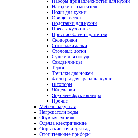
Наборы принадлежностей для кухни
Насадки на смеситель
Ножи для кухни
Овощечистки
Подставки для кухни
Прессы кухонные
Приспособления для вина
Сковородки
Соковыжималки
Столовые лотки
Сушки для посуды
Сэндвичницы
Терки
Точилки для ножей
Фильтры для крана на кухне
Штопоры
Яйцеварки
Ярусные фруктовницы
Прочие
Мебель надувная
Нагреватели воды
Обувная сушилка
Одеяла электрические
Опрыскиватели для сада
Отопительные приборы