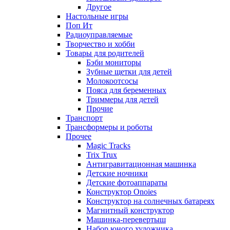
Другое
Настольные игры
Поп Ит
Радиоуправляемые
Творчество и хобби
Товары для родителей
Бэби мониторы
Зубные щетки для детей
Молокоотсосы
Пояса для беременных
Триммеры для детей
Прочие
Транспорт
Трансформеры и роботы
Прочее
Magic Tracks
Trix Trux
Антигравитационная машинка
Детские ночники
Детские фотоаппараты
Конструктор Onoies
Конструктор на солнечных батареях
Магнитный конструктор
Машинка-перевертыш
Набор юного художника